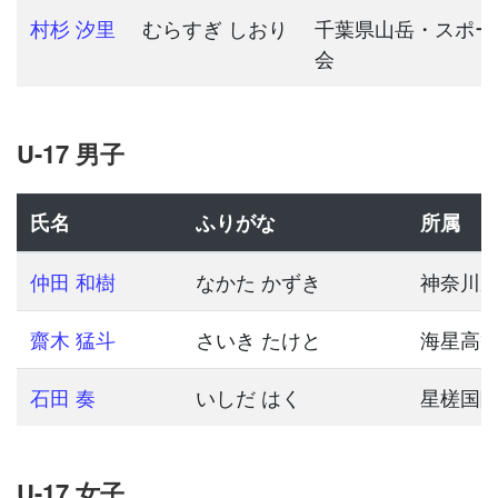
村杉 汐里
むらすぎ しおり
千葉県山岳・スポー
会
U-17 男子
氏名
ふりがな
所属
仲田 和樹
なかた かずき
神奈川
齋木 猛斗
さいき たけと
海星高
石田 奏
いしだ はく
星槎国
U-17 女子