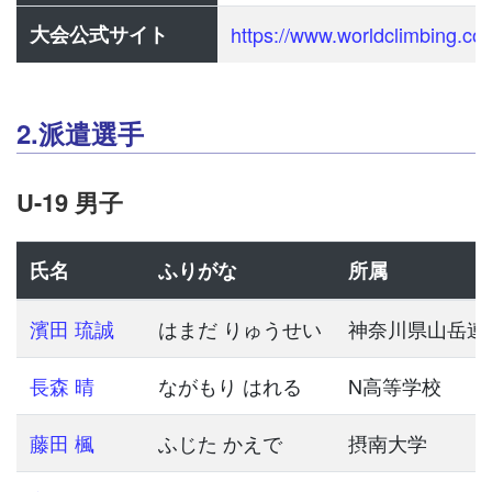
大会公式サイト
https://www.worldclimbing.co
2.派遣選手
U-19 男子
氏名
ふりがな
所属
濱田 琉誠
はまだ りゅうせい
神奈川県山岳連
長森 晴
ながもり はれる
N高等学校
藤田 楓
ふじた かえで
摂南大学