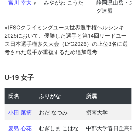
宮川 幸大
※
みやがわ こうた
静岡県山岳・ス
グ連盟
※IFSCクライミングユース世界選手権ヘルシンキ
2025において、優勝した選手と第14回リードユー
ス日本選手権多久大会（LYC2026）の上位3名に選
考された選⼿が重複するため追加選考
U-19 女子
氏名
ふりがな
所属
小田 菜摘
おだ なつみ
摂南大学
麦島 心花
むぎしま こはな
中部大学春日丘高等