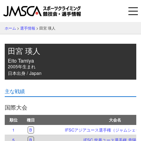
ホーム
>
選手情報
>
田宮 瑛人
田宮 瑛人
Eito Tamiya
2005年生まれ
日本出身 / Japan
主な戦績
国際大会
順位
種目
大会名
1
B
IFSCアジアユース選手権（ジャムシェード
5
B
IFSC 世界ユース選手権 貴陽 20