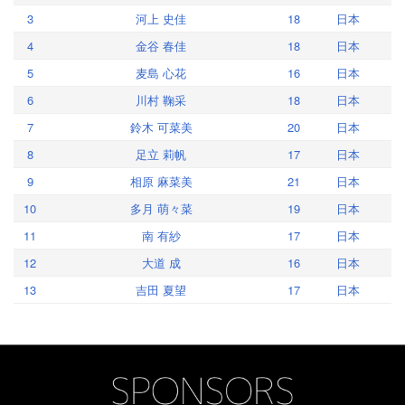
3
河上 史佳
18
日本
4
金谷 春佳
18
日本
5
麦島 心花
16
日本
6
川村 鞠采
18
日本
7
鈴木 可菜美
20
日本
8
足立 莉帆
17
日本
9
相原 麻菜美
21
日本
10
多月 萌々菜
19
日本
11
南 有紗
17
日本
12
大道 成
16
日本
13
吉田 夏望
17
日本