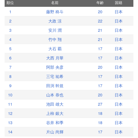
順位
名前
年齢
国籍
1
藤野 柊斗
20
日本
2
大政 涼
22
日本
3
安川 潤
21
日本
4
竹中 翔
21
日本
5
大石 覇
17
日本
6
大西 月華
17
日本
7
阿部 央彦
20
日本
8
三宅 祐希
17
日本
9
田渕 幹規
17
日本
10
山本 恭也
20
日本
11
池田 雄大
27
日本
12
上柿 銀大
18
日本
13
谷井 和季
18
日本
14
片山 尚輝
17
日本