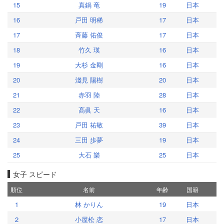
15
真鍋 竜
19
日本
16
戸田 明稀
17
日本
17
斉藤 佑俊
17
日本
18
竹久 瑛
16
日本
19
大杉 金剛
16
日本
20
淺見 陽樹
20
日本
21
赤羽 陸
28
日本
22
髙眞 天
16
日本
23
戸田 祐敬
39
日本
24
三田 歩夢
19
日本
25
大石 樂
25
日本
女子 スピード
順位
名前
年齢
国籍
1
林 かりん
19
日本
2
小屋松 恋
17
日本