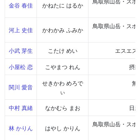
鳥取県山岳・スポ
金谷 春佳
かねたに はるか
鳥取県山岳・スポ
河上 史佳
かわかみ ふみか
小武 芽生
こたけ めい
エスエス
小屋松 恋
こやまつ れん
摂
せきかわ めろで
無
関川 愛音
ぃ
中村 真緒
なかむら まお
日
鳥取県山岳・スポ
林 かりん
はやし かりん