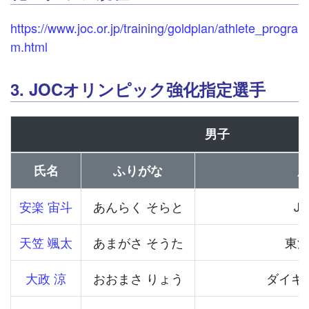
https://www.joc.or.jp/training/goldplan/athlete_progra
m.html
3. JOCオリンピック強化指定選手
男子
氏名
ふりがな
安楽 宙斗
あんらく そらと
J
天笠 颯太
あまがさ そうた
東
大政 涼
おおまさ りょう
ダイキ