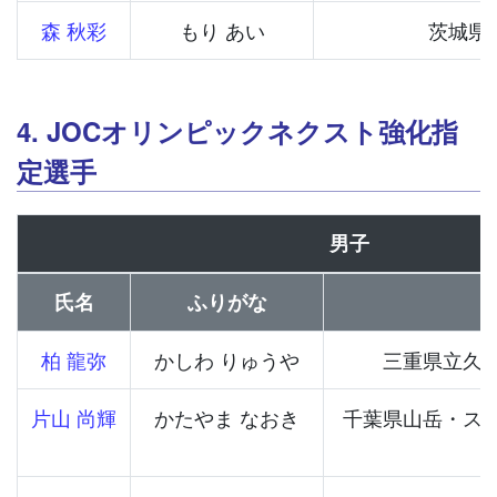
森 秋彩
もり あい
茨城県
4. JOCオリンピックネクスト強化指
定選手
男子
氏名
ふりがな
柏 龍弥
かしわ りゅうや
三重県立久
片山 尚輝
かたやま なおき
千葉県山岳・ス