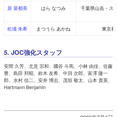
原 菜都美
はら なつみ
千葉県山岳・ス
松浦 朱希
まつうら あかね
東京都
5. JOC強化スタッフ
安間 久芳、北見 宗和、國谷 斗馬、小林 由佳、佐藤
豊、島田 邦昭、鈴木 友希、中貝 次郎、富澤 隆一
郎、水村 信二、安井 博志、茂垣 敬太、山本 貴英、
Hartmann Benjamin