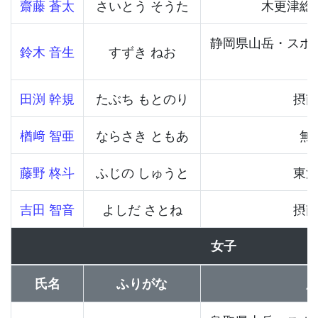
齋藤 蒼太
さいとう そうた
木更津総
静岡県山岳・スポ
鈴木 音生
すずき ねお
田渕 幹規
たぶち もとのり
摂
楢﨑 智亜
ならさき ともあ
無
藤野 柊斗
ふじの しゅうと
東
吉田 智音
よしだ さとね
摂
女子
氏名
ふりがな