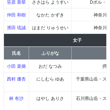
笹原 蓉翠
ささはら ようすい
Dボル・
仲田 和樹
なかた かずき
神奈川
濱田 琉誠
はまだ りゅうせい
神奈川
女子
氏名
ふりがな
小田 菜摘
おだ なつみ
摂
西村 優杏
にしむら ゆあ
千葉県山岳・ス
林 有沙
はやし ありさ
石川県山岳・ス