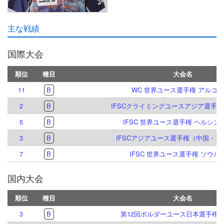
主な戦績
国際大会
順位
種目
大会名
11
B
WC 世界ユース選手権 アルコ 20
2
B
IFSCクライミングユースアジア選手権 貴
5
B
IFSC 世界ユース選手権 ヘルシンキ 
3
B
IFSCアジアユース選手権（中国・重慶
7
B
IFSC 世界ユース選手権 ソウル 2
国内大会
順位
種目
大会名
3
B
第12回ボルダーユース日本選手権