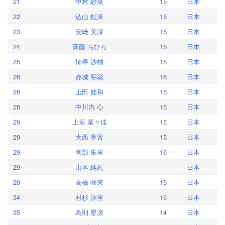
21
中村 紗菜
15
日本
22
込山 虹来
15
日本
23
安﨑 美澪
15
日本
24
斉藤 ちひろ
15
日本
25
姉帶 沙柚
15
日本
26
赤城 明花
16
日本
26
山田 娃和
15
日本
26
中川内 心
15
日本
29
上垣 菜々佳
15
日本
29
大西 寧音
15
日本
29
岡部 朱里
16
日本
29
山本 純礼
日本
29
高橋 咲來
15
日本
34
村杉 汐里
16
日本
35
為則 星凛
14
日本