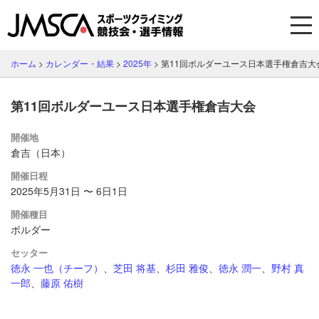
ホーム
>
カレンダー・結果
>
2025年
>
第11回ボルダーユース日本選手権倉吉大
第11回ボルダーユース日本選手権倉吉大会
開催地
倉吉（日本）
開催日程
2025年5月31日 〜 6日1日
開催種目
ボルダー
セッター
徳永 一也（チーフ）
、
芝田 将基
、
杉田 雅俊
、
徳永 潤一
、
野村 真
一郎
、
藤原 佑樹