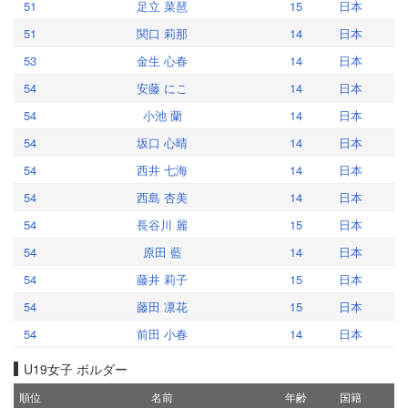
51
足立 菜琶
15
日本
51
関口 莉那
14
日本
53
金生 心春
14
日本
54
安藤 にこ
14
日本
54
小池 蘭
14
日本
54
坂口 心晴
14
日本
54
西井 七海
14
日本
54
西島 杏美
14
日本
54
長谷川 麗
15
日本
54
原田 藍
14
日本
54
藤井 莉子
15
日本
54
藤田 凛花
15
日本
54
前田 小春
14
日本
U19女子 ボルダー
順位
名前
年齢
国籍