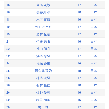
16
高橋 花紗
17
日本
16
長谷川 涼
16
日本
18
木下 芽依
16
日本
19
竹下 小百合
17
日本
19
藤村 侃奈
17
日本
21
伊藤 未唄
16
日本
22
袖山 和月
17
日本
22
浜崎 恋羽
17
日本
24
福光 蒼里
16
日本
25
阿久津 歌乃
18
日本
26
柿崎 咲羽
17
日本
26
有村 優佳
16
日本
26
佐野 愛莉
16
日本
29
稲田 和華
16
日本
30
村田 柚
17
日本