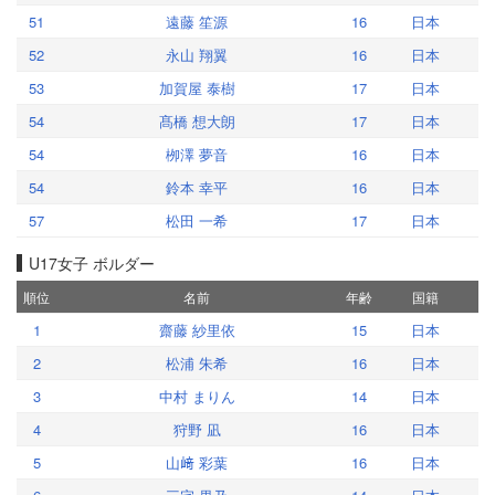
51
遠藤 笙源
16
日本
52
永山 翔翼
16
日本
53
加賀屋 泰樹
17
日本
54
髙橋 想大朗
17
日本
54
栁澤 夢音
16
日本
54
鈴本 幸平
16
日本
57
松田 一希
17
日本
U17女子 ボルダー
順位
名前
年齢
国籍
1
齋藤 紗里依
15
日本
2
松浦 朱希
16
日本
3
中村 まりん
14
日本
4
狩野 凪
16
日本
5
山﨑 彩葉
16
日本