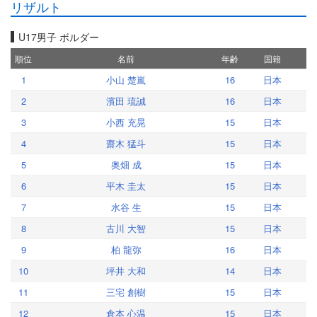
リザルト
U17男子 ボルダー
順位
名前
年齢
国籍
1
小山 楚嵐
16
日本
2
濱田 琉誠
16
日本
3
小西 充晃
15
日本
4
齋木 猛斗
15
日本
5
奥畑 成
15
日本
6
平木 圭太
15
日本
7
水谷 生
15
日本
8
古川 大智
15
日本
9
柏 龍弥
16
日本
10
坪井 大和
14
日本
11
三宅 創樹
15
日本
12
倉本 心温
15
日本