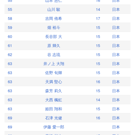
55
山本 悠仁
16
日本
55
山川 駿
14
日本
58
吉岡 侑希
17
日本
59
畑 裕斗
15
日本
60
長谷部 大
15
日本
61
原 輝久
15
日本
62
谷 志琉
15
日本
63
井ノ上 大翔
15
日本
63
佐野 旬輝
15
日本
63
天満 堅心
16
日本
63
森芳 莉久
15
日本
63
大西 楓虹
14
日本
63
姫田 翔和
15
日本
69
石津 光健
16
日本
69
伊藤 愛一郎
日本