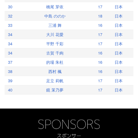
30
橋尾 芽依
17
日本
32
中島 ののか
18
日本
33
三浦 舞
16
日本
34
大川 花愛
17
日本
34
平野 千彩
17
日本
34
古賀 千絢
16
日本
37
的場 朱杜
16
日本
38
西村 楓
16
日本
39
足立 莉帆
17
日本
40
鏡 茉乃夢
17
日本