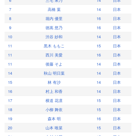
6
三宅 果乃
14
日本
7
高橋 葉
14
日本
8
堀内 優里
16
日本
9
徳嵩 悠乃
16
日本
10
渋谷 紗和
14
日本
11
黒木 ももこ
15
日本
11
西川 美愛
16
日本
11
後藤 そよ
14
日本
14
秋山 明日葉
14
日本
15
林 有沙
14
日本
16
村上 和香
14
日本
17
横道 花凛
15
日本
18
小柳 舞依
15
日本
19
森本 明
16
日本
20
山本 唯菜
15
日本