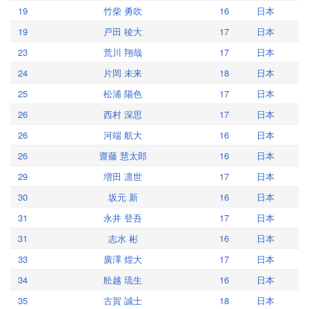
19
竹柴 勇吹
16
日本
19
戸田 稜大
17
日本
23
荒川 翔哉
17
日本
24
片岡 未来
18
日本
25
松浦 陽色
17
日本
26
西村 深思
17
日本
26
河端 航大
16
日本
26
齋藤 慧太郎
16
日本
29
増田 凛世
17
日本
30
坂元 新
16
日本
31
永井 登吾
17
日本
31
志水 彬
16
日本
33
廣澤 煌大
17
日本
34
舩越 琉生
16
日本
35
古賀 誠士
18
日本