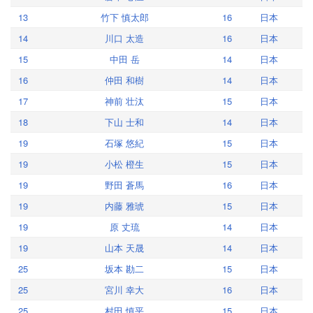
13
竹下 慎太郎
16
日本
14
川口 太造
16
日本
15
中田 岳
14
日本
16
仲田 和樹
14
日本
17
神前 壮汰
15
日本
18
下山 士和
14
日本
19
石塚 悠紀
15
日本
19
小松 橙生
15
日本
19
野田 蒼馬
16
日本
19
内藤 雅琥
15
日本
19
原 丈琉
14
日本
19
山本 天晟
14
日本
25
坂本 勘二
15
日本
25
宮川 幸大
16
日本
25
村田 慎平
15
日本