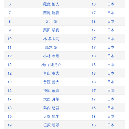
6
藏敷 慎人
18
日本
7
西尾 洸音
17
日本
8
寺川 陽
18
日本
9
栗田 瑛真
17
日本
10
林 孝太朗
17
日本
11
船木 陽
17
日本
12
小林 隼翔
18
日本
12
橋山 純乃介
18
日本
12
畠山 奏大
18
日本
12
番匠 善大
18
日本
12
神原 藍琉
17
日本
17
大西 月華
17
日本
18
島内 悠吾
16
日本
19
大塩 航生
18
日本
19
笹原 蓉翠
16
日本