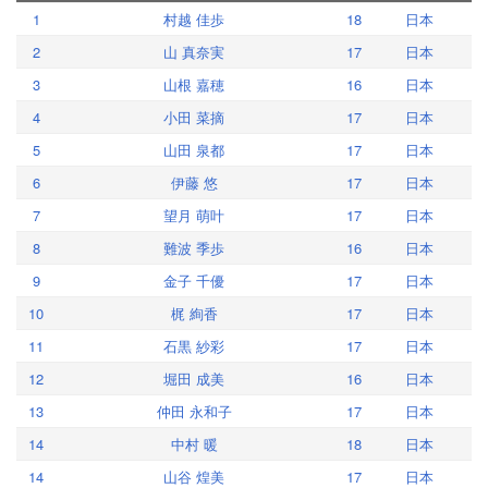
1
村越 佳歩
18
日本
2
山 真奈実
17
日本
3
山根 嘉穂
16
日本
4
小田 菜摘
17
日本
5
山田 泉都
17
日本
6
伊藤 悠
17
日本
7
望月 萌叶
17
日本
8
難波 季歩
16
日本
9
金子 千優
17
日本
10
梶 絢香
17
日本
11
石黒 紗彩
17
日本
12
堀田 成美
16
日本
13
仲田 永和子
17
日本
14
中村 暖
18
日本
14
山谷 煌美
17
日本