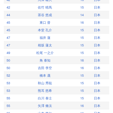
42
佐竹 晴馬
15
日本
44
茶谷 悠成
14
日本
45
東口 督
16
日本
45
本堂 孔介
15
日本
47
福井 蓮
15
日本
47
相坂 蓮太
15
日本
49
松尾 一之介
15
日本
50
角 泰知
16
日本
50
吉田 李空
16
日本
52
橋本 晟
15
日本
53
秋山 秀聡
15
日本
53
熊耳 悠希
15
日本
55
白川 泰士
15
日本
55
矢澤 脩汰
16
日本