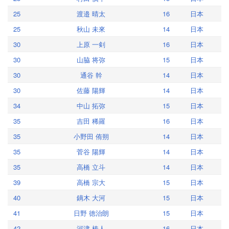
25
渡邉 晴太
16
日本
25
秋山 未來
14
日本
30
上原 一剣
16
日本
30
山脇 将弥
15
日本
30
通谷 幹
14
日本
30
佐藤 陽輝
14
日本
34
中山 拓弥
15
日本
35
吉田 稀羅
16
日本
35
小野田 侑朔
14
日本
35
菅谷 陽輝
14
日本
35
高橋 立斗
14
日本
39
高橋 宗大
15
日本
40
鏑木 大河
15
日本
41
日野 徳治朗
15
日本
42
河津 椿人
16
日本