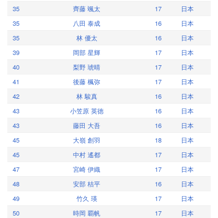
35
齊藤 颯太
17
日本
35
八田 泰成
16
日本
35
林 優太
16
日本
39
岡部 星輝
17
日本
40
梨野 琥晴
17
日本
41
後藤 楓弥
17
日本
42
林 駿真
16
日本
43
小笠原 英徳
16
日本
43
藤田 大吾
16
日本
45
大嶺 創羽
18
日本
45
中村 遙都
17
日本
47
宮崎 伊織
17
日本
48
安部 桔平
16
日本
49
竹久 瑛
17
日本
50
時岡 覇帆
17
日本