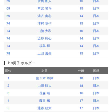
69
唐橋 彬人
15
日本
69
草宮 昊斗
15
日本
69
澁谷 奏心
14
日本
74
津村 恭作
15
日本
74
山脇 大和
16
日本
74
澁谷 祐心
14
日本
74
福島 輝
14
日本
78
土田 透矢
15
日本
U19男子 ボルダー
順位
名前
年齢
国籍
1
佐々木 玲偉
18
日本
2
山田 航大
18
日本
3
長森 晴
16
日本
4
藤田 楓
17
日本
5
通谷 結太
17
日本