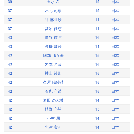
36
玉水 希
15
日本
37
木元 彩寧
15
日本
37
谷 麻亜紗
14
日本
37
菱沼 佳恵
14
日本
40
通谷 佐与
16
日本
40
高橋 愛紗
14
日本
42
阿部 那々海
15
日本
42
岩本 乃音
16
日本
42
神山 紗那
15
日本
42
久屋 陽紗菜
15
日本
42
石丸 心遥
15
日本
42
岩田 のぶ葉
14
日本
42
植野 心望
15
日本
42
小村 周
14
日本
42
忠津 実莉
14
日本