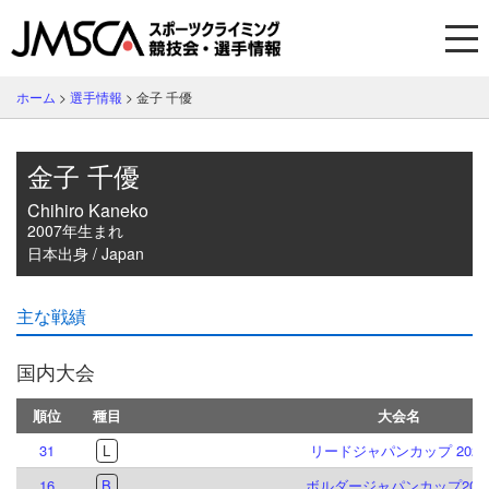
ホーム
>
選手情報
>
金子 千優
金子 千優
Chihiro Kaneko
2007年生まれ
日本出身 / Japan
主な戦績
国内大会
順位
種目
大会名
31
L
リードジャパンカップ 2026
16
B
ボルダージャパンカップ202