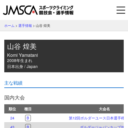
ホーム
>
選手情報
>
山谷 煌美
山谷 煌美
Komi Yamatani
2008年生まれ
日本出身 / Japan
主な戦績
国内大会
順位
種目
大会名
24
B
第12回ボルダーユース日本選手権
43
B
ボルダージャパンカップ202