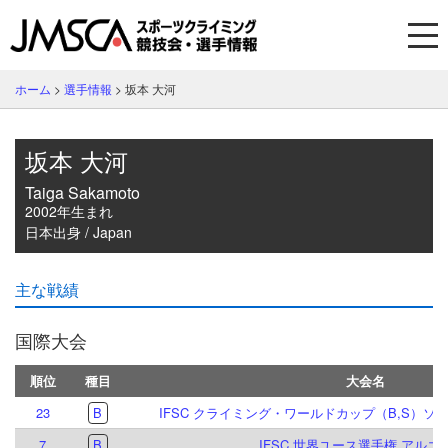
ホーム
>
選手情報
>
坂本 大河
坂本 大河
Taiga Sakamoto
2002年生まれ
日本出身 / Japan
主な戦績
国際大会
順位
種目
大会名
23
B
IFSC クライミング・ワールドカップ（B,S）ソル
7
B
IFSC 世界ユース選手権 アルコ 2