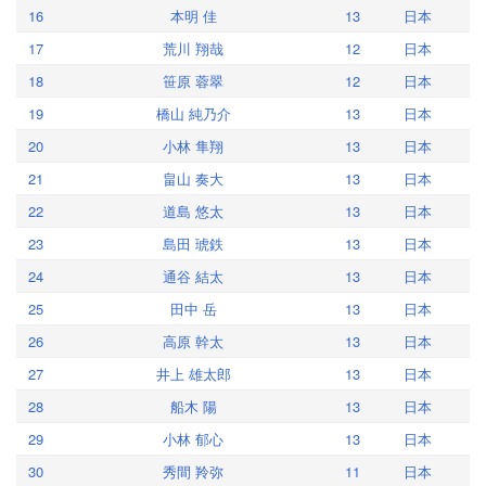
16
本明 佳
13
日本
17
荒川 翔哉
12
日本
18
笹原 蓉翠
12
日本
19
橋山 純乃介
13
日本
20
小林 隼翔
13
日本
21
畠山 奏大
13
日本
22
道島 悠太
13
日本
23
島田 琥鉄
13
日本
24
通谷 結太
13
日本
25
田中 岳
13
日本
26
高原 幹太
13
日本
27
井上 雄太郎
13
日本
28
船木 陽
13
日本
29
小林 郁心
13
日本
30
秀間 羚弥
11
日本