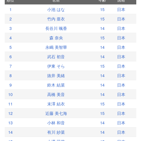
1
小池 はな
15
日本
2
竹内 亜衣
15
日本
3
長谷川 颯香
14
日本
4
森 奈央
15
日本
5
永嶋 美智華
14
日本
6
武石 初音
14
日本
7
伊東 そら
15
日本
8
抜井 美緒
14
日本
9
鈴木 結菜
14
日本
10
高橋 美音
14
日本
11
末澤 結衣
15
日本
12
近藤 美七海
15
日本
13
小林 和音
14
日本
14
有川 紗菜
14
日本