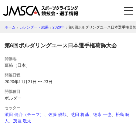
ホーム
>
カレンダー・結果
>
2020年
>
第6回ボルダリングユース日本選手権葛
第6回ボルダリングユース日本選手権葛飾大会
開催地
葛飾（日本）
開催日程
2020年11月21日 〜 23日
開催種目
ボルダー
セッター
濱田 健介（チーフ）
、
佐藤 優哉
、
芝田 将基
、
徳永 一也
、
松島 暁
人
、
茂垣 敬太