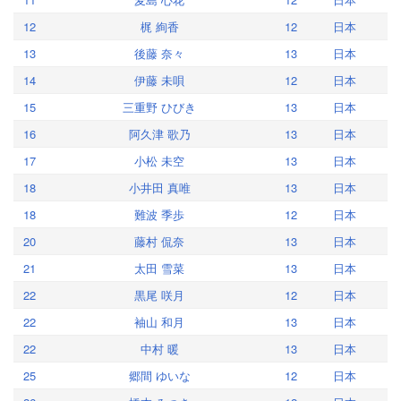
12
梶 絢香
12
日本
13
後藤 奈々
13
日本
14
伊藤 未唄
12
日本
15
三重野 ひびき
13
日本
16
阿久津 歌乃
13
日本
17
小松 未空
13
日本
18
小井田 真唯
13
日本
18
難波 季歩
12
日本
20
藤村 侃奈
13
日本
21
太田 雪菜
13
日本
22
黒尾 咲月
12
日本
22
袖山 和月
13
日本
22
中村 暖
13
日本
25
郷間 ゆいな
12
日本