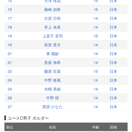
15
大澤 苺花
15
日本
15
篠崎 由希
15
日本
17
古賀 日和
14
日本
18
井上 未来
14
日本
19
上原子 音羽
15
日本
19
萩原 香月
14
日本
21
東 陽妙
14
日本
21
長坂 海希
14
日本
23
藤原 百葉
15
日本
24
中野 春風
14
日本
24
水嶋 美緒
14
日本
26
中野 桜
14
日本
27
西原 ひなた
14
日本
ユースC男子 ボルダー
順位
名前
年齢
国籍