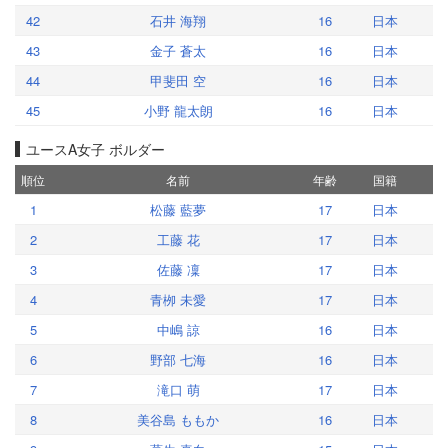
42
石井 海翔
16
日本
43
金子 蒼太
16
日本
44
甲斐田 空
16
日本
45
小野 龍太朗
16
日本
ユースA女子 ボルダー
順位
名前
年齢
国籍
1
松藤 藍夢
17
日本
2
工藤 花
17
日本
3
佐藤 凜
17
日本
4
青栁 未愛
17
日本
5
中嶋 諒
16
日本
6
野部 七海
16
日本
7
滝口 萌
17
日本
8
美谷島 ももか
16
日本