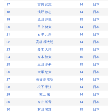
17
吉川 武志
14
日本
18
浅野 敦志
14
日本
19
原田 涼哉
15
日本
20
田中 健太
14
日本
21
石津 元崇
14
日本
22
高橋 穰太朗
14
日本
23
鈴木 大翔
15
日本
24
今本 陸太
15
日本
25
三田 歩夢
15
日本
26
大塚 悠大
14
日本
27
長谷部 龍明
14
日本
28
松下 半汰
14
日本
29
村上 颯
14
日本
30
今井 遙音
14
日本
30
村田 昊輝
15
日本