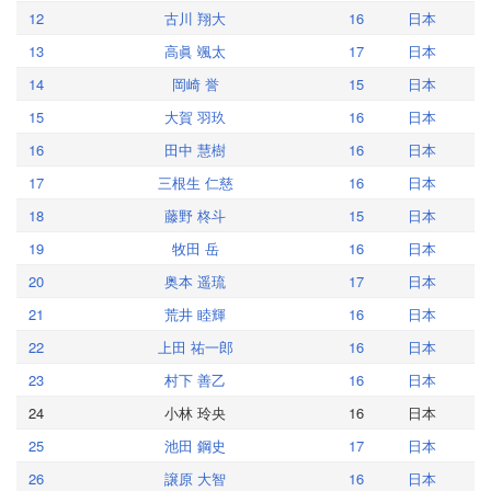
12
古川 翔大
16
日本
13
高眞 颯太
17
日本
14
岡崎 誉
15
日本
15
大賀 羽玖
16
日本
16
田中 慧樹
16
日本
17
三根生 仁慈
16
日本
18
藤野 柊斗
15
日本
19
牧田 岳
16
日本
20
奥本 遥琉
17
日本
21
荒井 睦輝
16
日本
22
上田 祐一郎
16
日本
23
村下 善乙
16
日本
24
小林 玲央
16
日本
25
池田 鋼史
17
日本
26
譲原 大智
16
日本