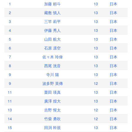
1
加藤 頼斗
13
日本
2
藏敷 慎人
13
日本
3
三竿 莉平
13
日本
4
伊藤 秀人
13
日本
5
山田 航大
13
日本
6
石原 凛空
13
日本
7
佐々木 玲偉
13
日本
8
西尾 洸音
13
日本
9
寺川 陽
13
日本
9
波多野 英傳
12
日本
11
栗田 瑛真
13
日本
11
廣澤 煌大
13
日本
13
吉野 惺太
12
日本
14
竹柴 勇吹
12
日本
15
田渕 幹規
13
日本