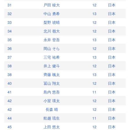
31
戸田 稜大
12
日本
32
中山 勇希
13
日本
33
梨野 琥晴
12
日本
34
北川 嶺大
12
日本
35
永井 登吾
13
日本
36
岡山 そら
12
日本
37
三宅 祐希
13
日本
38
井上 健斗
12
日本
38
齊藤 颯太
13
日本
40
冨山 翔太
12
日本
41
島内 悠吾
11
日本
42
小室 瑛太
12
日本
42
長森 晴
12
日本
44
舩越 琉生
11
日本
45
上田 悠太
12
日本