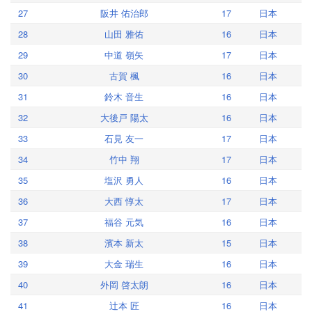
27
阪井 佑治郎
17
日本
28
山田 雅佑
16
日本
29
中道 嶺矢
17
日本
30
古賀 楓
16
日本
31
鈴木 音生
16
日本
32
大後戸 陽太
16
日本
33
石見 友一
17
日本
34
竹中 翔
17
日本
35
塩沢 勇人
16
日本
36
大西 惇太
17
日本
37
福谷 元気
16
日本
38
濱本 新太
15
日本
39
大金 瑞生
16
日本
40
外岡 啓太朗
16
日本
41
辻本 匠
16
日本