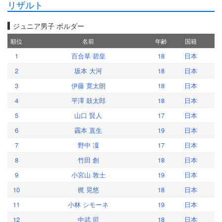
リザルト
ジュニア男子 ボルダー
順位
名前
年齢
国籍
1
百合草 碧皇
18
日本
2
坂本 大河
18
日本
3
伊藤 寛太朗
18
日本
4
平澤 鼓太郎
18
日本
5
山口 賢人
17
日本
6
靏本 直生
19
日本
7
野中 凜
17
日本
8
竹田 創
18
日本
9
小宮山 敦士
19
日本
10
梶 晃悠
18
日本
11
小林 シモーネ
19
日本
12
中武 司
18
日本