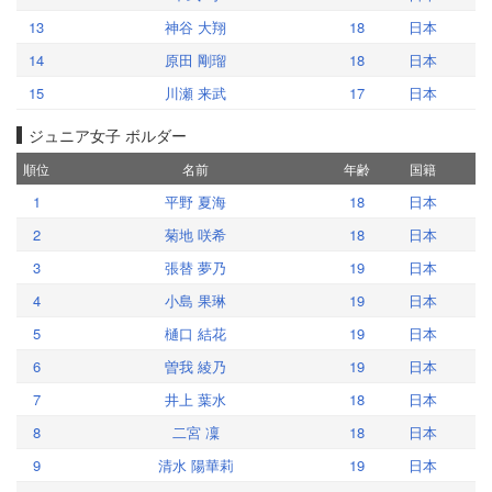
13
神谷 大翔
18
日本
14
原田 剛瑠
18
日本
15
川瀬 来武
17
日本
ジュニア女子 ボルダー
順位
名前
年齢
国籍
1
平野 夏海
18
日本
2
菊地 咲希
18
日本
3
張替 夢乃
19
日本
4
小島 果琳
19
日本
5
樋口 結花
19
日本
6
曽我 綾乃
19
日本
7
井上 葉水
18
日本
8
二宮 凜
18
日本
9
清水 陽華莉
19
日本