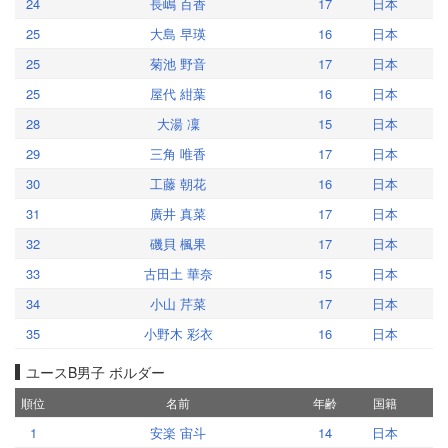
24
長嶋 百香
17
日本
25
大島 早瑛
16
日本
25
菊池 野音
17
日本
25
屋代 紺葉
16
日本
28
大湯 凜
15
日本
29
三角 唯香
17
日本
30
工藤 朝花
16
日本
31
廣井 真菜
17
日本
32
磯貝 楓果
17
日本
33
古田土 華奈
15
日本
34
小山 芹菜
17
日本
35
小野木 彩衣
16
日本
ユースB男子 ボルダー
順位
名前
年齢
国籍
1
安楽 宙斗
14
日本