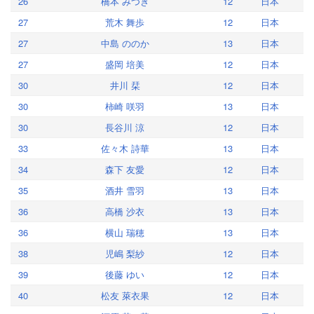
26
橋本 みつき
12
日本
27
荒木 舞歩
12
日本
27
中島 ののか
13
日本
27
盛岡 培美
12
日本
30
井川 栞
12
日本
30
柿崎 咲羽
13
日本
30
長谷川 涼
12
日本
33
佐々木 詩華
13
日本
34
森下 友愛
12
日本
35
酒井 雪羽
13
日本
36
高橋 沙衣
13
日本
36
横山 瑞穂
13
日本
38
児嶋 梨紗
12
日本
39
後藤 ゆい
12
日本
40
松友 萊衣果
12
日本