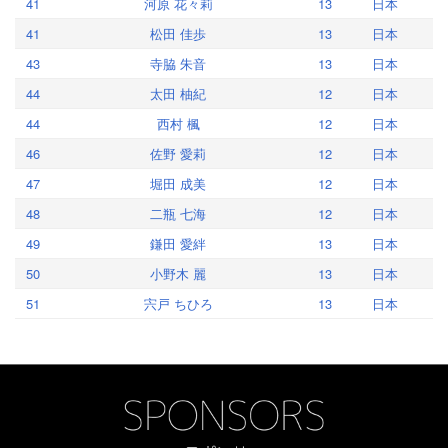
41
河原 花々莉
13
日本
41
松田 佳歩
13
日本
43
寺脇 朱音
13
日本
44
太田 柚紀
12
日本
44
西村 楓
12
日本
46
佐野 愛莉
12
日本
47
堀田 成美
12
日本
48
二瓶 七海
12
日本
49
鎌田 愛絆
13
日本
50
小野木 麗
13
日本
51
宍戸 ちひろ
13
日本