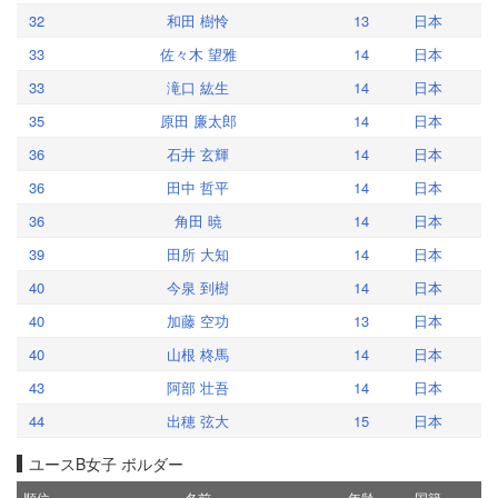
32
和田 樹怜
13
日本
33
佐々木 望雅
14
日本
33
滝口 紘生
14
日本
35
原田 廉太郎
14
日本
36
石井 玄輝
14
日本
36
田中 哲平
14
日本
36
角田 暁
14
日本
39
田所 大知
14
日本
40
今泉 到樹
14
日本
40
加藤 空功
13
日本
40
山根 柊馬
14
日本
43
阿部 壮吾
14
日本
44
出穂 弦大
15
日本
ユースB女子 ボルダー
順位
名前
年齢
国籍