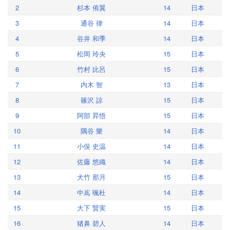
2
杉本 侑翼
14
日本
3
通谷 律
14
日本
4
谷井 和季
14
日本
5
松岡 玲央
15
日本
6
竹村 比呂
15
日本
7
内木 智
13
日本
8
篠沢 諒
15
日本
9
阿部 昇悟
15
日本
10
隅谷 樂
14
日本
11
小俣 史温
14
日本
12
佐藤 悠織
14
日本
13
犬竹 那月
15
日本
14
中嶌 颯杜
14
日本
15
大下 賢実
15
日本
16
猪鼻 碧人
14
日本