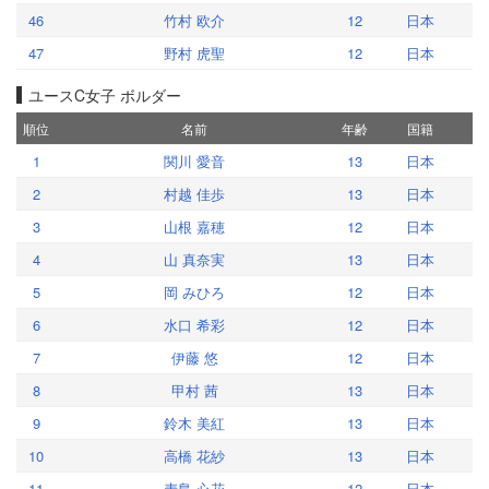
46
竹村 欧介
12
日本
47
野村 虎聖
12
日本
ユースC女子 ボルダー
順位
名前
年齢
国籍
1
関川 愛音
13
日本
2
村越 佳歩
13
日本
3
山根 嘉穂
12
日本
4
山 真奈実
13
日本
5
岡 みひろ
12
日本
6
水口 希彩
12
日本
7
伊藤 悠
12
日本
8
甲村 茜
13
日本
9
鈴木 美紅
13
日本
10
高橋 花紗
13
日本
11
麦島 心花
12
日本