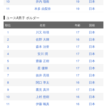
10
井内 瑠南
19
日本
11
本多 由梨奈
19
日本
ユースA男子 ボルダー
順位
名前
年齢
国籍
1
川又 玲瑛
17
日本
2
佐野 大輝
16
日本
3
森本 治誉
17
日本
4
安川 潤
17
日本
5
齋藤 正樹
17
日本
6
星 優輝
17
日本
7
抜井 亮瑛
17
日本
8
関口 準太
16
日本
9
鷹見 真洋
17
日本
10
上村 悠樹
16
日本
11
伊藤 颯真
16
日本