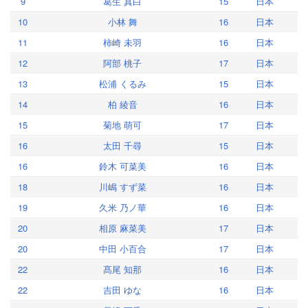
9
葛生 真白
15
日本
10
小林 舞
16
日本
11
柿崎 未羽
16
日本
12
阿部 桃子
17
日本
13
松浦 くるみ
15
日本
14
柏 綾音
16
日本
15
菊地 萌可
17
日本
16
太田 千尋
15
日本
16
鈴木 可菜美
16
日本
18
川嶋 すず菜
16
日本
19
久米 乃ノ華
16
日本
20
相原 麻菜美
17
日本
20
中田 小百合
17
日本
22
髙尾 知那
16
日本
22
吉田 ゆな
16
日本