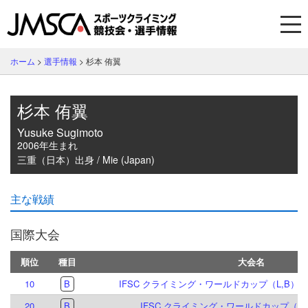
ホーム
>
選手情報
>
杉本 侑翼
杉本 侑翼
Yusuke Sugimoto
2006年生まれ
三重（日本）出身 / Mie (Japan)
主な戦績
国際大会
順位
種目
大会名
10
B
IFSC クライミング・ワールドカップ（L,B）イ
20
B
IFSC クライミング・ワールドカップ（B）