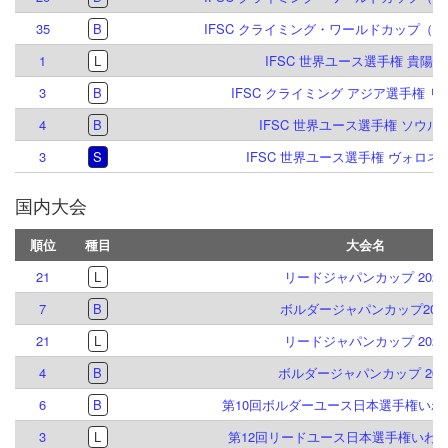
35
B
IFSC クライミング・ワールドカップ（B）
1
L
IFSC 世界ユース選手権 貴陽 20
3
B
IFSC クライミング アジア選手権 リヤ
4
B
IFSC 世界ユース選手権 ソウル 2
3
S
IFSC 世界ユース選手権 ヴォロネジ 
国内大会
順位
種目
大会名
21
L
リードジャパンカップ 2026
7
B
ボルダージャパンカップ202
21
L
リードジャパンカップ 2025
4
B
ボルダージャパンカップ 202
6
B
第10回ボルダーユース日本選手権いわ
3
L
第12回リードユース日本選手権いわ