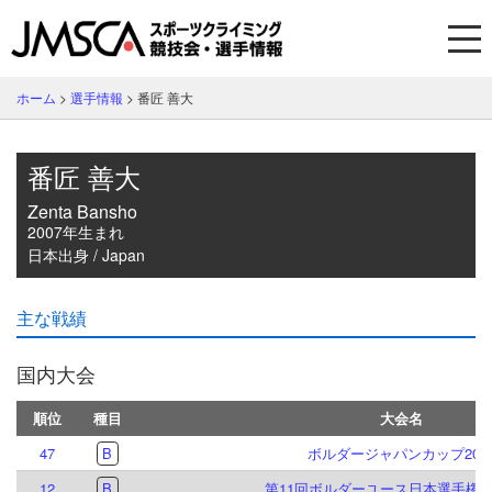
ホーム
>
選手情報
>
番匠 善大
番匠 善大
Zenta Bansho
2007年生まれ
日本出身 / Japan
主な戦績
国内大会
順位
種目
大会名
47
B
ボルダージャパンカップ202
12
B
第11回ボルダーユース日本選手権