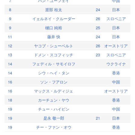
7
パン・ユーフェイ
中国
8
渡部 桂太
24
日本
9
イェルネイ・クルーダー
26
スロベニア
9
樋口 純裕
25
日本
11
藤井 快
24
日本
12
ヤコブ・シューベルト
26
オーストリア
13
ドメン・スコフィッチ
23
スロベニア
14
フェディル・サモイロフ
ウクライナ
14
シウ・ヘイ・タン
香港
16
ソン・フアロン
中国
16
マックス・ルディジェ
オーストリア
18
カーチュン・ヤウ
香港
19
チュー・ハイビン
中国
19
是永 敬一郎
21
日本
19
チー・ファン・オウ
香港