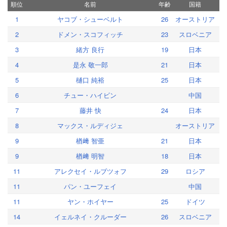
順位
名前
年齢
国籍
1
ヤコブ・シューベルト
26
オーストリア
2
ドメン・スコフィッチ
23
スロベニア
3
緒方 良行
19
日本
4
是永 敬一郎
21
日本
5
樋口 純裕
25
日本
6
チュー・ハイビン
中国
7
藤井 快
24
日本
8
マックス・ルディジェ
オーストリア
9
楢﨑 智亜
21
日本
9
楢﨑 明智
18
日本
11
アレクセイ・ルブツォフ
29
ロシア
11
パン・ユーフェイ
中国
11
ヤン・ホイヤー
25
ドイツ
14
イェルネイ・クルーダー
26
スロベニア