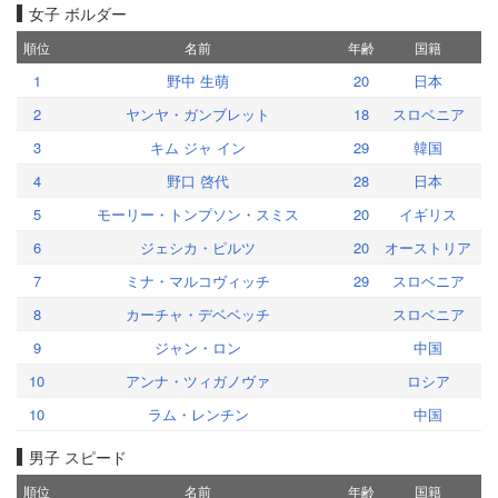
女子 ボルダー
順位
名前
年齢
国籍
1
野中 生萌
20
日本
2
ヤンヤ・ガンブレット
18
スロベニア
3
キム ジャ イン
29
韓国
4
野口 啓代
28
日本
5
モーリー・トンプソン・スミス
20
イギリス
6
ジェシカ・ピルツ
20
オーストリア
7
ミナ・マルコヴィッチ
29
スロベニア
8
カーチャ・デベベッチ
スロベニア
9
ジャン・ロン
中国
10
アンナ・ツィガノヴァ
ロシア
10
ラム・レンチン
中国
男子 スピード
順位
名前
年齢
国籍