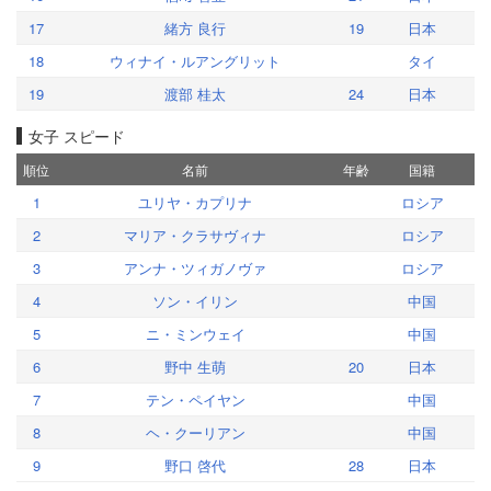
17
緒方 良行
19
日本
18
ウィナイ・ルアングリット
タイ
19
渡部 桂太
24
日本
女子 スピード
順位
名前
年齢
国籍
1
ユリヤ・カプリナ
ロシア
2
マリア・クラサヴィナ
ロシア
3
アンナ・ツィガノヴァ
ロシア
4
ソン・イリン
中国
5
ニ・ミンウェイ
中国
6
野中 生萌
20
日本
7
テン・ペイヤン
中国
8
ヘ・クーリアン
中国
9
野口 啓代
28
日本