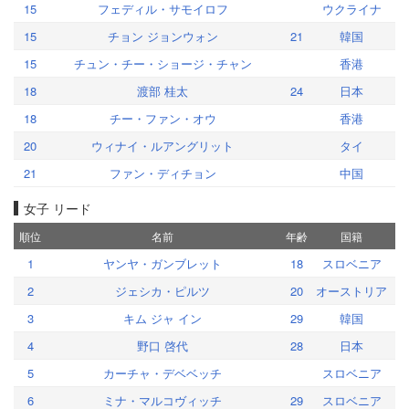
15
フェディル・サモイロフ
ウクライナ
15
チョン ジョンウォン
21
韓国
15
チュン・チー・ショージ・チャン
香港
18
渡部 桂太
24
日本
18
チー・ファン・オウ
香港
20
ウィナイ・ルアングリット
タイ
21
ファン・ディチョン
中国
女子 リード
順位
名前
年齢
国籍
1
ヤンヤ・ガンブレット
18
スロベニア
2
ジェシカ・ピルツ
20
オーストリア
3
キム ジャ イン
29
韓国
4
野口 啓代
28
日本
5
カーチャ・デベベッチ
スロベニア
6
ミナ・マルコヴィッチ
29
スロベニア