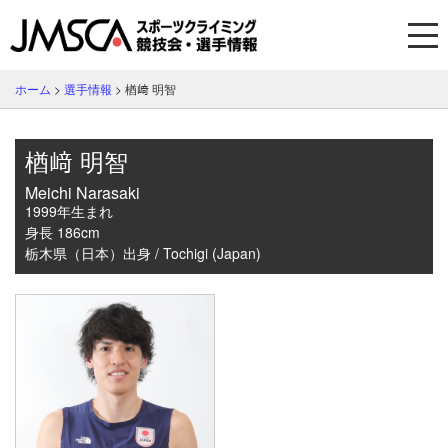
ホーム
>
選手情報
>
楢﨑 明智
楢﨑 明智
Meichi Narasaki
1999年生まれ
身長 186cm
栃木県（日本）出身 / Tochigi (Japan)