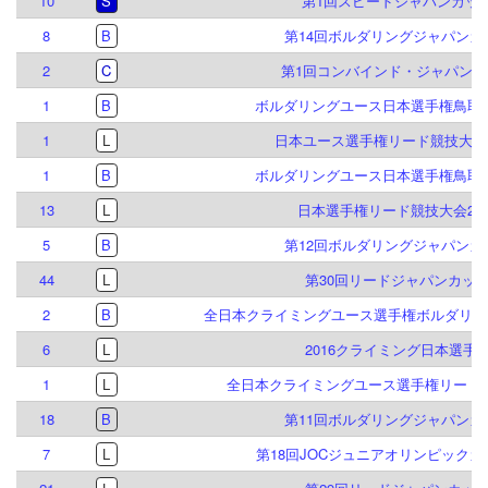
10
S
第1回スピードジャパンカッ
8
B
第14回ボルダリングジャパンカ
2
C
第1回コンバインド・ジャパンカ
1
B
ボルダリングユース日本選手権鳥取大
1
L
日本ユース選手権リード競技大会 2
1
B
ボルダリングユース日本選手権鳥取大
13
L
日本選手権リード競技大会201
5
B
第12回ボルダリングジャパンカ
44
L
第30回リードジャパンカッ
2
B
全日本クライミングユース選手権ボルダリング
6
L
2016クライミング日本選手
1
L
全日本クライミングユース選手権リード競
18
B
第11回ボルダリングジャパンカ
7
L
第18回JOCジュニアオリンピック