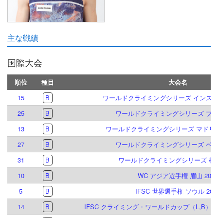
主な戦績
国際大会
順位
種目
大会名
15
B
ワールドクライミングシリーズ インスブル
25
B
ワールドクライミングシリーズ プラハ
13
B
ワールドクライミングシリーズ マドリード
27
B
ワールドクライミングシリーズ ベルン
31
B
ワールドクライミングシリーズ 柯橋 
10
B
WC アジア選手権 眉山 2026
5
B
IFSC 世界選手権 ソウル 202
14
B
IFSC クライミング・ワールドカップ（L,B）イ