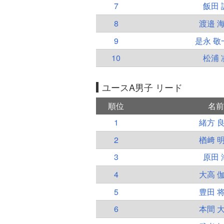
7
飯田 
8
渡邉 
9
是永 敬
10
松浦 
ユースA男子 リード
順位
名前
1
緒方 
2
楢﨑 
3
原田 
4
大高 
5
豊田 
6
本間 