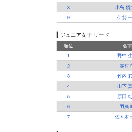
8
小島 麟
9
伊勢 
ジュニア女子 リード
順位
名前
1
野中 
2
義村 
3
竹内 
4
山下 
5
原田 
6
羽鳥 
7
佐々木 