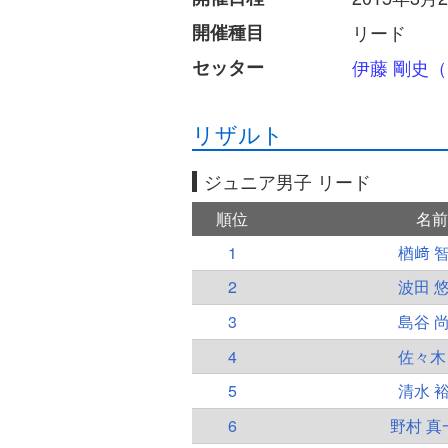
開催種目
リード
セッター
伊藤 剛史
リザルト
ジュニア男子 リード
順位
名前
1
楢﨑 
2
波田 
3
島谷 
4
佐々木
5
清水 
6
野村 真