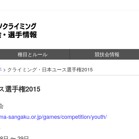
種目とルール
競技会情報
年
>
クライミング・日本ユース選手権2015
選手権2015
会
jma-sangaku.or.jp/games/competition/youth/
）
8日 〜 29日