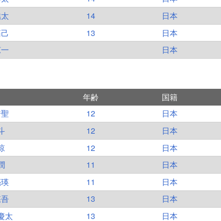
結太
14
日本
拓己
13
日本
涼一
日本
年齢
国籍
秀聖
12
日本
斗
12
日本
涼
12
日本
潤
11
日本
亮瑛
11
日本
悠吾
13
日本
慶太
13
日本