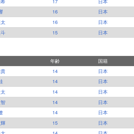
知希
17
日本
響
16
日本
悠太
16
日本
太斗
15
日本
年齢
国籍
瑞貴
14
日本
桂
14
日本
圭太
14
日本
大智
14
日本
遼
14
日本
紘輝
15
日本
修太
14
日本