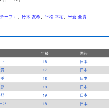
（チーフ）
、
鈴木 友希
、
平松 幸祐
、
米倉 亜貴
年齢
国籍
智亜
18
日本
悠貴
17
日本
尚季
18
日本
 原
18
日本
裕登
19
日本
一郎
18
日本