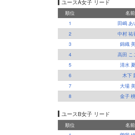
ユースA女子 リード
順位
名前
1
田嶋 あ
2
中村 祐
3
錦織 
4
高田 こ
5
清水 
6
木下 
7
大場 
8
金子 
ユースB女子 リード
順位
名前
1
曽我 