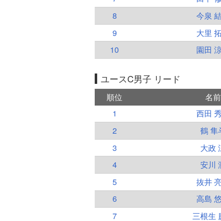
8
今泉 
9
大里 
10
園田 
ユースC男子 リード
順位
名前
1
西田 
2
鶴 隼
3
大政 
4
安川 
5
抜井 
6
高島 
7
三根生 