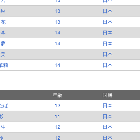
果琳
13
日本
結花
13
日本
朱李
14
日本
水夢
14
日本
慧美
日本
華莉
14
日本
年齢
国籍
たば
12
日本
彩
11
日本
祐生
12
日本
紗
12
日本