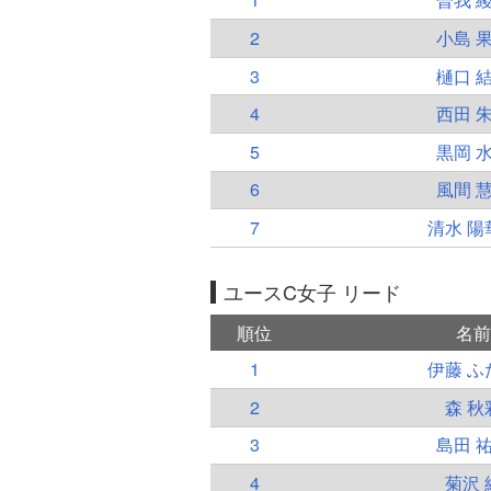
2
小島 
3
樋口 
4
西田 
5
黒岡 
6
風間 
7
清水 陽
ユースC女子 リード
順位
名前
1
伊藤 ふ
2
森 秋
3
島田 
4
菊沢 