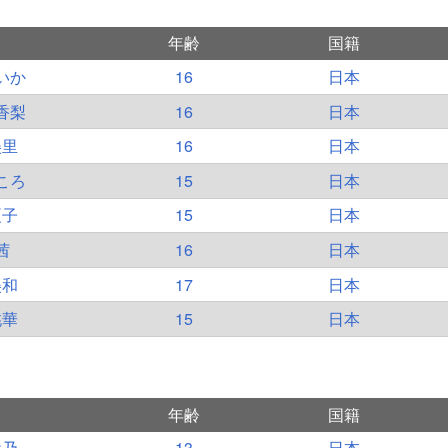
年齢
国籍
いか
16
日本
香梨
16
日本
美里
16
日本
ころ
15
日本
夏子
15
日本
茜
16
日本
美和
17
日本
桃華
15
日本
年齢
国籍
綾乃
13
日本