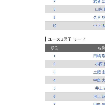
7
武者 
8
山内 
9
久貝 
10
中上 
ユースB男子 リード
順位
名前
1
田嶋 
2
小西 
3
土肥 
4
中島 
5
井上 
6
河上 
7
田中 