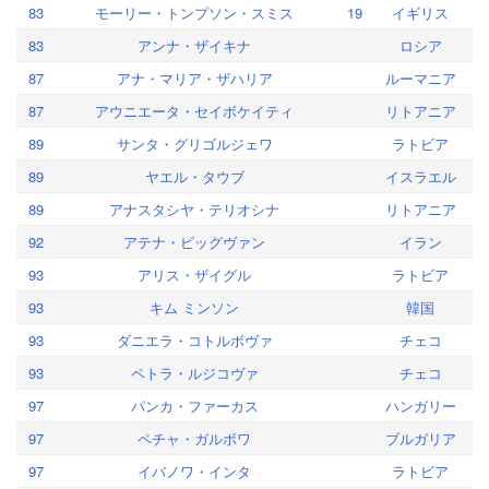
83
モーリー・トンプソン・スミス
19
イギリス
83
アンナ・ザイキナ
ロシア
87
アナ・マリア・ザハリア
ルーマニア
87
アウニエータ・セイボケイティ
リトアニア
89
サンタ・グリゴルジェワ
ラトビア
89
ヤエル・タウブ
イスラエル
89
アナスタシヤ・テリオシナ
リトアニア
92
アテナ・ビッグヴァン
イラン
93
アリス・ザイグル
ラトビア
93
キム ミンソン
韓国
93
ダニエラ・コトルボヴァ
チェコ
93
ペトラ・ルジコヴァ
チェコ
97
パンカ・ファーカス
ハンガリー
97
ペチャ・ガルボワ
ブルガリア
97
イバノワ・インタ
ラトビア