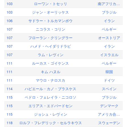
103
ローワン・トセッリ
南アフリカ共和国
103
ジャン・オーリッケス
ブラジル
106
サドラー・トルカマンボウ
イラン
107
ニコラス・コリン
ベルギー
107
フローラン・クリングラー
オーストリア
107
ハメド・ヘイダリドラビ
イラン
107
ラム・レヴィン
イスラエル
111
ルーカス・ゴイケンス
ベルギー
111
キム ハヌル
韓国
111
マウロ・ナロスカ
ドイツ
114
ハビエール・カノ・ブラスケス
スペイン
115
ペドロ・フェレイラ・ニコロソ
ブラジル
115
エリアス・エドバードセン
デンマーク
115
ジョシュ・レヴィン
アメリカ合衆国
118
ロルフ・フレデリック・セルラキウス
スウェーデン