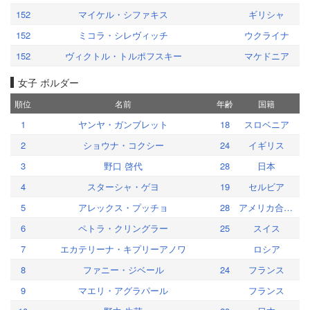
152
マイケル・シファキス
ギリシャ
152
ミコラ・シレヴィッチ
ウクライナ
152
ヴィクトル・トルポフスキー
マケドニア
女子 ボルダー
順位
名前
年齢
国籍
1
ヤンヤ・ガンブレット
18
スロベニア
2
ショウナ・コクシー
24
イギリス
3
野口 啓代
28
日本
4
スターシャ・ゲヨ
19
セルビア
5
アレックス・プッチョ
28
アメリカ合衆国
6
ペトラ・クリングラー
25
スイス
7
エカテリーナ・キプリーアノワ
ロシア
8
ファニー・ジベール
24
フランス
9
マエリ・アグラパール
フランス