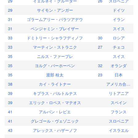
29
イェルネイ・クルーダー
26
スロベニア
29
サイモン・アンガー
ドイツ
31
ゴラームアリー・バラツアデウ
イラン
31
ベンジャミン・ブレイザー
スイス
33
ドミトリー・シャラフディノフ
30
ロシア
33
マーティン・ストラニク
27
チェコ
35
ニルス・ファーブレ
スイス
35
ヨルグ・バーホーベン
32
オランダ
35
渡部 桂太
23
日本
38
カイ・ライトナー
アメリカ合衆国
39
キプラス・バルトルナス
リトアニア
39
エリック・ロペス・マテオス
スペイン
41
アルバン・レビエ
フランス
41
グレゴール・ヴェゾニック
スロベニア
43
アレックス・ハザーノフ
イスラエル