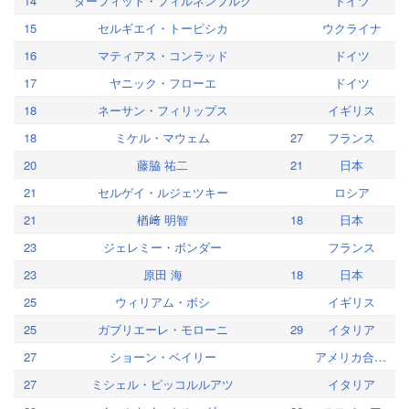
14
ダーフィット・フィルネンブルク
ドイツ
15
セルギエイ・トーピシカ
ウクライナ
16
マティアス・コンラッド
ドイツ
17
ヤニック・フローエ
ドイツ
18
ネーサン・フィリップス
イギリス
18
ミケル・マウェム
27
フランス
20
藤脇 祐二
21
日本
21
セルゲイ・ルジェツキー
ロシア
21
楢﨑 明智
18
日本
23
ジェレミー・ボンダー
フランス
23
原田 海
18
日本
25
ウィリアム・ボシ
イギリス
25
ガブリエーレ・モローニ
29
イタリア
27
ショーン・ベイリー
アメリカ合衆国
27
ミシェル・ピッコルルアツ
イタリア