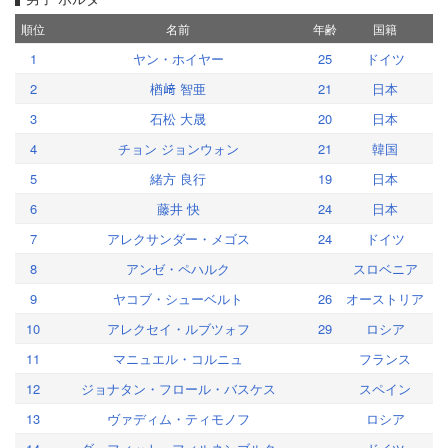
順位
名前
年齢
国籍
1
ヤン・ホイヤー
25
ドイツ
2
楢﨑 智亜
21
日本
3
石松 大晟
20
日本
4
チョン ジョンウォン
21
韓国
5
緒方 良行
19
日本
6
藤井 快
24
日本
7
アレクサンダー・メゴス
24
ドイツ
8
アンゼ・ペハルク
スロベニア
9
ヤコブ・シューベルト
26
オーストリア
10
アレクセイ・ルブツォフ
29
ロシア
11
マニュエル・コルニュ
フランス
12
ジョナタン・フロール・バスケス
スペイン
13
ヴァディム・ティモノフ
ロシア