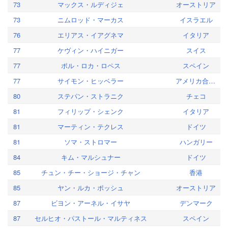
73
マックス・ルディジェ
オーストリア
73
ニムロッド・マーカス
イスラエル
76
エリアス・イアグネマ
イタリア
77
ケヴィン・ハイニガー
スイス
77
ポル・ロカ・ロペス
スペイン
77
サイモン・ヒッベラー
アメリカ合衆国
80
ステパン・ストラニク
チェコ
81
フィリップ・シェンク
イタリア
81
マーティン・テクレス
ドイツ
81
ソマ・ストロマー
ハンガリー
84
キム・マルシュナー
ドイツ
85
チュン・チー・ショージ・チャン
香港
85
ヤン・ルカ・ポッシュ
オーストリア
87
ビヨン・アーネル・イサヤ
デンマーク
87
セルヒオ・パストール・マルティネス
スペイン