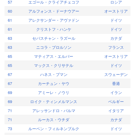
57
エゴール・クライアチェコフ
ロシア
60
アルフォンス・ドーナウアー
オーストリア
61
アレクサンダー・アヴァドン
ドイツ
61
クリストフ・ハンケ
ドイツ
63
セバスチャン・ラズール
カナダ
63
ニコラ・プロルソン
フランス
65
マティアス・エルバー
オーストリア
65
マックス・クリサテル
ドイツ
67
ハネス・プマン
スウェーデン
67
カーチュン・ヤウ
香港
69
アミーレ・ノウリ
イラン
69
ロイク・ティンメルマンス
ベルギー
71
アレッサンドロ・パルマ
イタリア
71
ルーカス・ウチダ
カナダ
73
ルーベン・フィルネンブルク
ドイツ