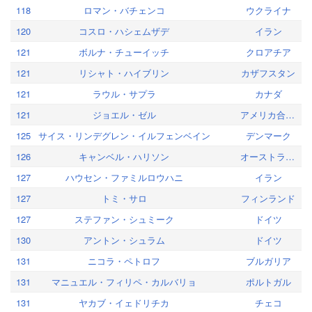
118
ロマン・バチェンコ
ウクライナ
120
コスロ・ハシェムザデ
イラン
121
ボルナ・チューイッチ
クロアチア
121
リシャト・ハイブリン
カザフスタン
121
ラウル・サプラ
カナダ
121
ジョエル・ゼル
アメリカ合衆国
125
サイス・リンデグレン・イルフェンベイン
デンマーク
126
キャンベル・ハリソン
オーストラリア
127
ハウセン・ファミルロウハニ
イラン
127
トミ・サロ
フィンランド
127
ステファン・シュミーク
ドイツ
130
アントン・シュラム
ドイツ
131
ニコラ・ペトロフ
ブルガリア
131
マニュエル・フィリペ・カルバリョ
ポルトガル
131
ヤカブ・イェドリチカ
チェコ