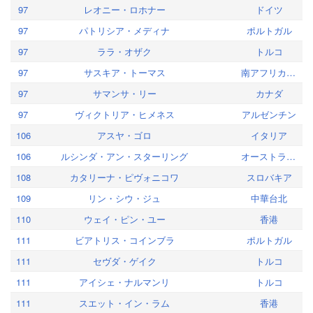
97
レオニー・ロホナー
ドイツ
97
パトリシア・メディナ
ポルトガル
97
ララ・オザク
トルコ
97
サスキア・トーマス
南アフリカ共和国
97
サマンサ・リー
カナダ
97
ヴィクトリア・ヒメネス
アルゼンチン
106
アスヤ・ゴロ
イタリア
106
ルシンダ・アン・スターリング
オーストラリア
108
カタリーナ・ピヴォニコワ
スロバキア
109
リン・シウ・ジュ
中華台北
110
ウェイ・ピン・ユー
香港
111
ビアトリス・コインブラ
ポルトガル
111
セヴダ・ゲイク
トルコ
111
アイシェ・ナルマンリ
トルコ
111
スエット・イン・ラム
香港