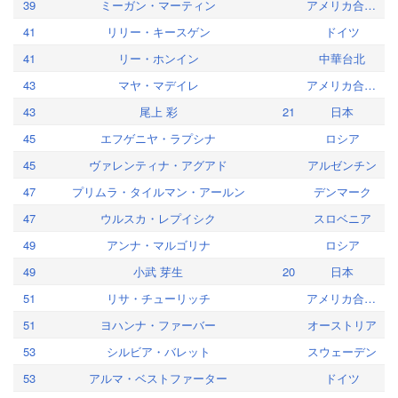
39
ミーガン・マーティン
アメリカ合衆国
41
リリー・キースゲン
ドイツ
41
リー・ホンイン
中華台北
43
マヤ・マデイレ
アメリカ合衆国
43
尾上 彩
21
日本
45
エフゲニヤ・ラプシナ
ロシア
45
ヴァレンティナ・アグアド
アルゼンチン
47
プリムラ・タイルマン・アールン
デンマーク
47
ウルスカ・レプイシク
スロベニア
49
アンナ・マルゴリナ
ロシア
49
小武 芽生
20
日本
51
リサ・チューリッチ
アメリカ合衆国
51
ヨハンナ・ファーバー
オーストリア
53
シルビア・バレット
スウェーデン
53
アルマ・ベストファーター
ドイツ