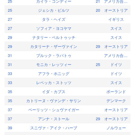
25
カイラ・コンディー
21
アメリカ合衆国
25
ジェシカ・ピルツ
20
オーストリア
27
タラ・ヘイズ
イギリス
27
ソフィア・ヨコヤマ
スイス
29
ナタリー・ベルトゥッチ
スイス
29
カタリーナ・ザーヴァイン
29
オーストリア
31
ブルック・ラバトゥ
アメリカ合衆国
31
モニカ・レッツィー
25
ドイツ
33
アフラ・ホニッグ
ドイツ
33
レベッカ・ストッツ
スイス
35
イダ・カプス
ポーランド
35
カトリーヌ・ヴァンデ・サリン
デンマーク
37
ベーリッツ・シュヴァイガー
オーストリア
37
アンナ・ストール
29
オーストリア
39
スニヴァ・アイク・ハーブ
ノルウェー