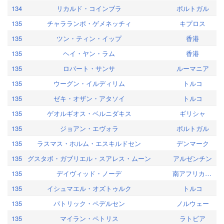
134
リカルド・コインブラ
ポルトガル
135
チャラランポ・ゲメネッチィ
キプロス
135
ツン・ティン・イップ
香港
135
ヘイ・ヤン・ラム
香港
135
ロバート・サンサ
ルーマニア
135
ウーグン・イルディリム
トルコ
135
ゼキ・オザン・アタソイ
トルコ
135
ゲオルギオス・ベルニダキス
ギリシャ
135
ジョアン・エヴォラ
ポルトガル
135
ラスマス・ホルム・エスキルドセン
デンマーク
135
グスタボ・ガブリエル・スアレス・ムーン
アルゼンチン
135
デイヴィッド・ノーデ
南アフリカ共和国
135
イシュマエル・オズトゥルク
トルコ
135
パトリック・ペデルセン
ノルウェー
135
マイラン・ペトリス
ラトビア