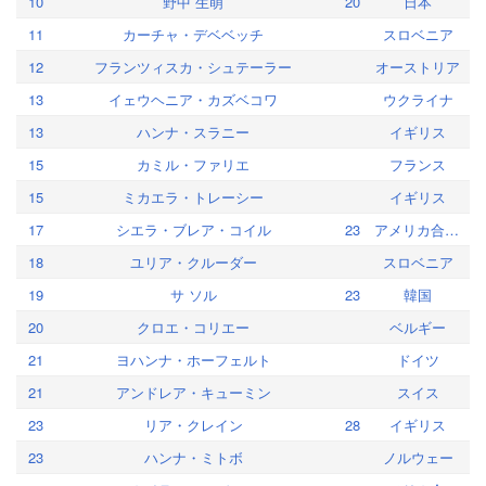
10
野中 生萌
20
日本
11
カーチャ・デベベッチ
スロベニア
12
フランツィスカ・シュテーラー
オーストリア
13
イェウヘニア・カズベコワ
ウクライナ
13
ハンナ・スラニー
イギリス
15
カミル・ファリエ
フランス
15
ミカエラ・トレーシー
イギリス
17
シエラ・ブレア・コイル
23
アメリカ合衆国
18
ユリア・クルーダー
スロベニア
19
サ ソル
23
韓国
20
クロエ・コリエー
ベルギー
21
ヨハンナ・ホーフェルト
ドイツ
21
アンドレア・キューミン
スイス
23
リア・クレイン
28
イギリス
23
ハンナ・ミトボ
ノルウェー