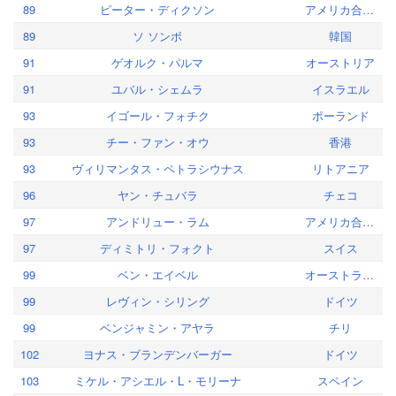
89
ピーター・ディクソン
アメリカ合衆国
89
ソ ソンボ
韓国
91
ゲオルク・パルマ
オーストリア
91
ユバル・シェムラ
イスラエル
93
イゴール・フォチク
ポーランド
93
チー・ファン・オウ
香港
93
ヴィリマンタス・ペトラシウナス
リトアニア
96
ヤン・チュバラ
チェコ
97
アンドリュー・ラム
アメリカ合衆国
97
ディミトリ・フォクト
スイス
99
ベン・エイベル
オーストラリア
99
レヴィン・シリング
ドイツ
99
ベンジャミン・アヤラ
チリ
102
ヨナス・ブランデンバーガー
ドイツ
103
ミケル・アシエル・L・モリーナ
スペイン