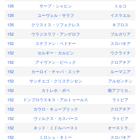
135
サープ・シャヒン
トルコ
135
ユーヴェル・サラフ
イスラエル
135
クリストス・ソフォクレス
キプロス
152
ウラジスラフ・アンゲロフ
ブルガリア
152
ステファン・ベドナー
スロバキア
152
セルギー・カルピン
ウクライナ
152
アイヴァン・ピベック
クロアチア
152
カーロイ・チャバ・スッチ
ルーマニア
152
サンチエゴ・クリステンセン
アルゼンチン
152
カトレホ・ポベ
南アフリカ共和国
152
ドンブロウスキス・アルトゥールス
ラトビア
152
カウロ・キューブリック
クロアチア
152
ヴィルクス・カスパース
ラトビア
152
ネッド・ミドルハースト
オーストラリア
152
ミロシュ・ネミー
スロバキア