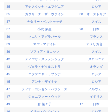
35
アナスタシヤ・エフゲニア
ロシア
35
カタリーナ・ザーヴァイン
30
オーストリア
37
ナタリー・ベルトゥッチ
スイス
37
小武 芽生
20
日本
39
マエリ・アグラパール
フランス
39
マヤ・マデイレ
アメリカ合衆国
39
ソフィア・ヨコヤマ
スイス
42
ティヤサ・スレメンシュク
スロベニア
43
ヴェラ・ゼイルストラ
オランダ
45
エフゲニヤ・ラプシナ
ロシア
45
アンナ・ザイキナ
ロシア
47
ティナ・ヨンセン・ハフソース
ノルウェー
47
ジェニファー・ウッド
イギリス
49
倉 菜々子
17
日本
49
イリナ・クズメンコ
ロシア