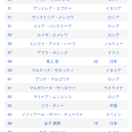
51
アンドレア・エブナー
イタリア
51
ヴィクトリア・メシコワ
ロシア
51
ユリア・パンテリーワ
ロシア
55
ルイザ・エメレワ
ロシア
55
スニヴァ・アイク・ハーブ
ノルウェー
57
アフラ・ホニッグ
ドイツ
59
尾上 彩
22
日本
59
マルティナ・ザネッティ
イタリア
61
アンナ・マルゴリナ
ロシア
61
マルガリータ・ザハロヴァ
ウクライナ
63
マリイア・ムシエンコ
ロシア
63
ニウ・ディー
中国
63
イツィアール・ザバー・チューリナ
スペイン
66
金子 桃華
18
日本
66
ヤラ・スペード
スイス