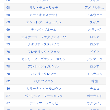
68
リサ・チューリッチ
アメリカ合衆国
69
ミー・キャステット
ノルウェー
69
アンドレア・キューミン
スイス
69
ティバ・ブルーム
オランダ
73
ディナーラ・ファクリディノワ
ロシア
73
ナタリア・ステパノワ
ロシア
76
フレデリック・フェル
ドイツ
76
カトリーヌ・ヴァンデ・サリン
デンマーク
78
アンナ・ツィガノヴァ
ロシア
79
バレリ・クレマー
イスラエル
82
パク フィヨン
韓国
86
カリーナ・ビールコヴァ
チェコ
87
パトリシア・フージャック
ポーランド
87
アラ・マーレニッヒ
ウクライナ