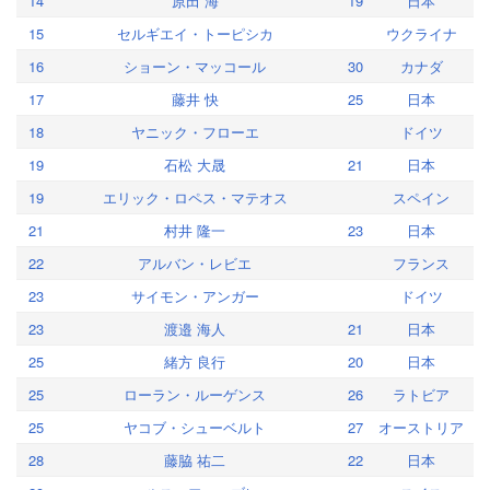
14
原田 海
19
日本
15
セルギエイ・トーピシカ
ウクライナ
16
ショーン・マッコール
30
カナダ
17
藤井 快
25
日本
18
ヤニック・フローエ
ドイツ
19
石松 大晟
21
日本
19
エリック・ロペス・マテオス
スペイン
21
村井 隆一
23
日本
22
アルバン・レビエ
フランス
23
サイモン・アンガー
ドイツ
23
渡邉 海人
21
日本
25
緒方 良行
20
日本
25
ローラン・ルーゲンス
26
ラトビア
25
ヤコブ・シューベルト
27
オーストリア
28
藤脇 祐二
22
日本