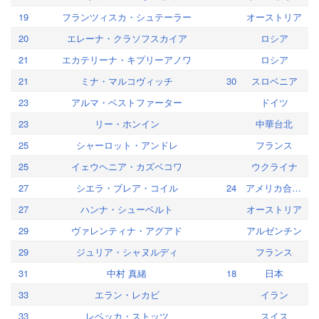
19
フランツィスカ・シュテーラー
オーストリア
20
エレーナ・クラソフスカイア
ロシア
21
エカテリーナ・キプリーアノワ
ロシア
21
ミナ・マルコヴィッチ
30
スロベニア
23
アルマ・ベストファーター
ドイツ
23
リー・ホンイン
中華台北
25
シャーロット・アンドレ
フランス
25
イェウヘニア・カズベコワ
ウクライナ
27
シエラ・ブレア・コイル
24
アメリカ合衆国
27
ハンナ・シューベルト
オーストリア
29
ヴァレンティナ・アグアド
アルゼンチン
29
ジュリア・シャヌルディ
フランス
31
中村 真緒
18
日本
33
エラン・レカビ
イラン
33
レベッカ・ストッツ
スイス