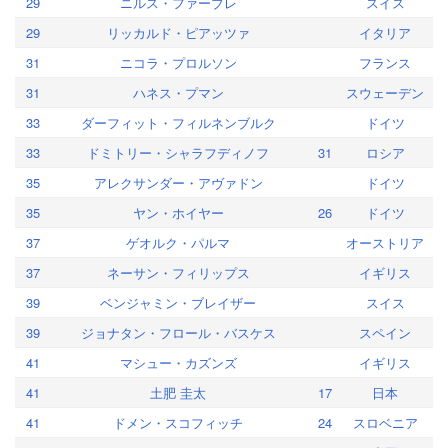
29
ニルス・ファーブレ
スイス
29
リッカルド・ピアッツァ
イタリア
31
ニコラ・プロルソン
フランス
31
ハネス・プマン
スウェーデン
33
ダーフィット・フィルネンブルク
ドイツ
33
ドミトリー・シャラフディノフ
31
ロシア
35
アレクサンダー・アヴァドン
ドイツ
35
ヤン・ホイヤー
26
ドイツ
37
ゲオルク・パルマ
オーストリア
37
ネーサン・フィリップス
イギリス
39
ベンジャミン・ブレイザー
スイス
39
ジョナタン・フロール・バスケス
スペイン
41
マシュー・カズンズ
イギリス
41
土肥 圭太
17
日本
41
ドメン・スコフィッチ
24
スロベニア