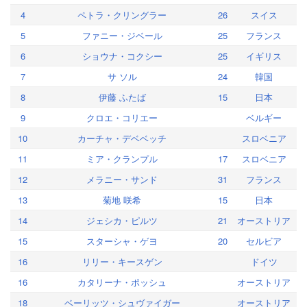
4
ペトラ・クリングラー
26
スイス
5
ファニー・ジベール
25
フランス
6
ショウナ・コクシー
25
イギリス
7
サ ソル
24
韓国
8
伊藤 ふたば
15
日本
9
クロエ・コリエー
ベルギー
10
カーチャ・デベベッチ
スロベニア
11
ミア・クランプル
17
スロベニア
12
メラニー・サンド
31
フランス
13
菊地 咲希
15
日本
14
ジェシカ・ピルツ
21
オーストリア
15
スターシャ・ゲヨ
20
セルビア
16
リリー・キースゲン
ドイツ
16
カタリーナ・ポッシュ
オーストリア
18
ベーリッツ・シュヴァイガー
オーストリア