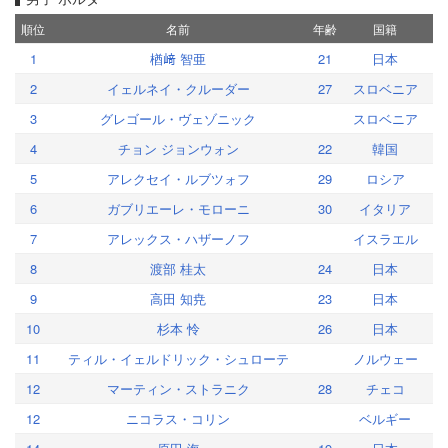
順位
名前
年齢
国籍
1
楢﨑 智亜
21
日本
2
イェルネイ・クルーダー
27
スロベニア
3
グレゴール・ヴェゾニック
スロベニア
4
チョン ジョンウォン
22
韓国
5
アレクセイ・ルブツォフ
29
ロシア
6
ガブリエーレ・モローニ
30
イタリア
7
アレックス・ハザーノフ
イスラエル
8
渡部 桂太
24
日本
9
高田 知尭
23
日本
10
杉本 怜
26
日本
11
ティル・イェルドリック・シュローテ
ノルウェー
12
マーティン・ストラニク
28
チェコ
12
ニコラス・コリン
ベルギー