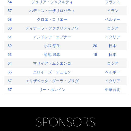
54
ジュリア・シャヌルディ
フランス
57
ハディス・ナザリロバティ
イラン
58
クロエ・コリエー
ベルギー
60
ディナーラ・ファクリディノワ
ロシア
61
アンドレア・エブナー
イタリア
62
小武 芽生
20
日本
63
菊地 咲希
15
日本
64
マリイア・ムシエンコ
ロシア
65
エロイーズ・デュモン
ベルギー
67
エリザベッタ・ダーラ・ブリダ
イタリア
67
リー・ホンイン
中華台北