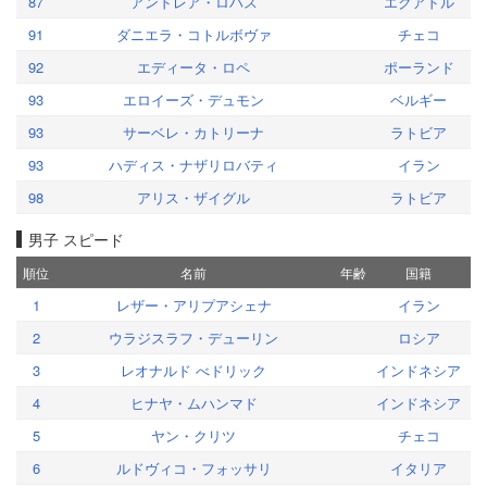
87
アンドレア・ロハス
エクアドル
91
ダニエラ・コトルボヴァ
チェコ
92
エディータ・ロペ
ポーランド
93
エロイーズ・デュモン
ベルギー
93
サーベレ・カトリーナ
ラトビア
93
ハディス・ナザリロバティ
イラン
98
アリス・ザイグル
ラトビア
男子 スピード
順位
名前
年齢
国籍
1
レザー・アリプアシェナ
イラン
2
ウラジスラフ・デューリン
ロシア
3
レオナルド べドリック
インドネシア
4
ヒナヤ・ムハンマド
インドネシア
5
ヤン・クリツ
チェコ
6
ルドヴィコ・フォッサリ
イタリア