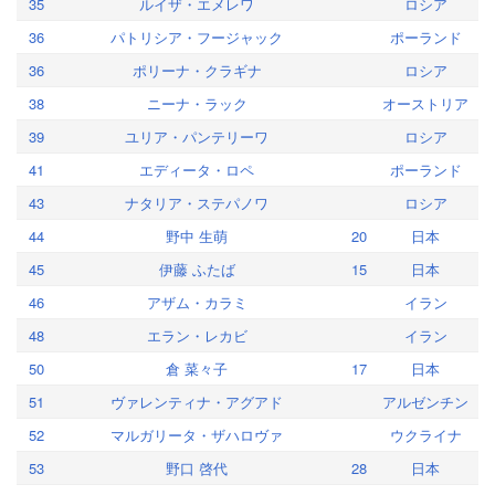
35
ルイザ・エメレワ
ロシア
36
パトリシア・フージャック
ポーランド
36
ポリーナ・クラギナ
ロシア
38
ニーナ・ラック
オーストリア
39
ユリア・パンテリーワ
ロシア
41
エディータ・ロペ
ポーランド
43
ナタリア・ステパノワ
ロシア
44
野中 生萌
20
日本
45
伊藤 ふたば
15
日本
46
アザム・カラミ
イラン
48
エラン・レカビ
イラン
50
倉 菜々子
17
日本
51
ヴァレンティナ・アグアド
アルゼンチン
52
マルガリータ・ザハロヴァ
ウクライナ
53
野口 啓代
28
日本