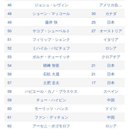
46
ジョシュ・レヴィン
アメリカ合衆国
48
ショーン・マッコール
30
カナダ
49
藤井 快
25
日本
50
ヤコブ・シューベルト
27
オーストリア
51
フィリップ・シェンク
イタリア
52
ミハイル・バビチェフ
ロシア
53
ボルナ・チューイッチ
クロアチア
54
楢﨑 智亜
21
日本
56
石松 大晟
21
日本
57
土肥 圭太
17
日本
58
ハビエール・カノ・ブラスケス
スペイン
59
チュー・ハイビン
中国
60
モーリッツ・ハンス
ドイツ
61
ファン・ディチョン
中国
62
アーセニ・ボゴモロフ
ロシア