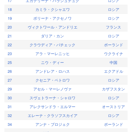
17
エカテリーナ・バラシュチュク
ロシア
18
カミラ・クシャエワ
ロシア
19
ポリーナ・アクセノワ
ロシア
20
ヴィクトワール・アンドリエ
フランス
21
ダリア・カン
ロシア
22
クラウディア・バチェック
ポーランド
23
アラ・マーレニッヒ
ウクライナ
25
ニウ・ディー
中国
26
アンドレア・ロハス
エクアドル
27
クセニア・ペトロワ
ロシア
29
アセル・マーレノヴァ
カザフスタン
30
スヴェトラーナ・シャロワ
ロシア
31
アレクサンドラ・エルマー
オーストリア
32
エレーナ・クラソフスカイア
ロシア
34
アンナ・ブロジェク
ポーランド