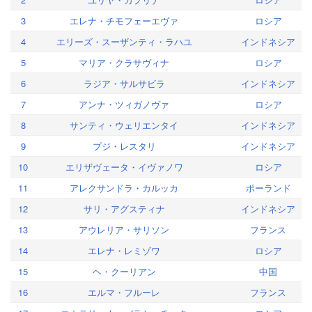
3
エレナ・チモフェーエヴァ
ロシア
4
エリーズ・スーザンティ・ラハユ
インドネシア
5
マリア・クラサヴィナ
ロシア
6
ラジア・サルサビラ
インドネシア
7
アンナ・ツィガノヴァ
ロシア
8
サンティ・ウェリエンタイ
インドネシア
9
プジ・レスタリ
インドネシア
10
エリザヴェータ・イヴァノワ
ロシア
11
アレクサンドラ・カルッカ
ポーランド
12
サリ・アグスティナ
インドネシア
13
アウレリア・サリソン
フランス
14
エレナ・レミゾワ
ロシア
15
ヘ・クーリアン
中国
16
エルマ・フルーレ
フランス