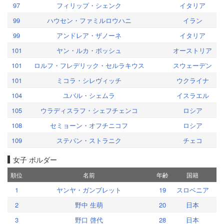
97
フィリップ・シェンク
イタリア
99
ハウセン・ファミルロウハニ
イラン
99
アンドレア・ザノーネ
イタリア
101
ヤン・ルカ・ポッシュ
オーストリア
101
ロルフ・フレデリック・セルラキウス
スウェーデン
101
ミコラ・シレヴィッチ
ウクライナ
104
ユバル・シェムラ
イスラエル
105
ウラディスラフ・シェフチェンコ
ロシア
108
セミョーン・オフチニコフ
ロシア
109
ステパン・ストラニク
チェコ
女子 ボルダー
順位
名前
年齢
国籍
1
ヤンヤ・ガンブレット
19
スロベニア
2
野中 生萌
20
日本
3
野口 啓代
28
日本