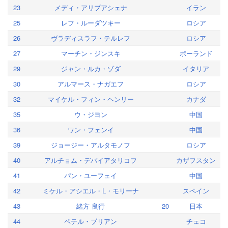
23
メディ・アリプアシェナ
イラン
25
レフ・ルーダツキー
ロシア
26
ヴラディスラフ・テルレフ
ロシア
27
マーチン・ジンスキ
ポーランド
29
ジャン・ルカ・ゾダ
イタリア
30
アルマース・ナガエフ
ロシア
32
マイケル・フィン・ヘンリー
カナダ
35
ウ・ジヨン
中国
36
ワン・フェンイ
中国
39
ジョージー・アルタモノフ
ロシア
40
アルチョム・デバイアタリコフ
カザフスタン
41
パン・ユーフェイ
中国
42
ミケル・アシエル・L・モリーナ
スペイン
43
緒方 良行
20
日本
44
ペテル・ブリアン
チェコ