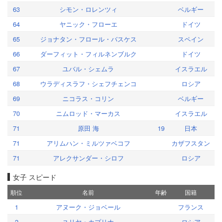
63
シモン・ロレンツィ
ベルギー
64
ヤニック・フローエ
ドイツ
65
ジョナタン・フロール・バスケス
スペイン
66
ダーフィット・フィルネンブルク
ドイツ
67
ユバル・シェムラ
イスラエル
68
ウラディスラフ・シェフチェンコ
ロシア
69
ニコラス・コリン
ベルギー
70
ニムロッド・マーカス
イスラエル
71
原田 海
19
日本
71
アリムハン・ミルツァベコフ
カザフスタン
71
アレクサンダー・シロフ
ロシア
女子 スピード
順位
名前
年齢
国籍
1
アヌーク・ジョベール
フランス
2
ユリヤ・カプリナ
ロシア