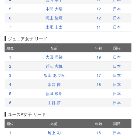
5
本間 大晴
12
日本
6
河上 紘輝
12
日本
7
土肥 圭太
11
日本
ジュニア女子 リード
順位
名前
年齢
国籍
1
大田 理裟
19
日本
2
近江 志帆
日本
3
飯田 あづみ
17
日本
4
水口 僚
18
日本
5
新城 綾那
日本
6
山縣 茜
日本
ユースA女子 リード
順位
名前
年齢
国籍
1
尾上 彩
16
日本