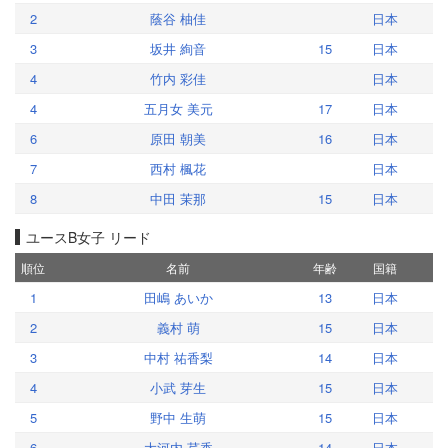
2
蔭谷 柚佳
日本
3
坂井 絢音
15
日本
4
竹内 彩佳
日本
4
五月女 美元
17
日本
6
原田 朝美
16
日本
7
西村 楓花
日本
8
中田 茉那
15
日本
ユースB女子 リード
順位
名前
年齢
国籍
1
田嶋 あいか
13
日本
2
義村 萌
15
日本
3
中村 祐香梨
14
日本
4
小武 芽生
15
日本
5
野中 生萌
15
日本
6
大河内 芹香
14
日本