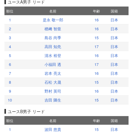
ユースA男子 リード
順位
名前
年齢
国籍
1
是永 敬一郎
16
日本
2
楢﨑 智亜
16
日本
3
島谷 尚季
15
日本
4
高田 知尭
17
日本
5
清水 裕登
16
日本
6
小福田 透
17
日本
7
岩本 亮太
16
日本
8
石松 大晟
15
日本
9
野村 英司
16
日本
10
吉田 隣生
15
日本
ユースB男子 リード
順位
名前
年齢
国籍
1
波田 悠貴
15
日本