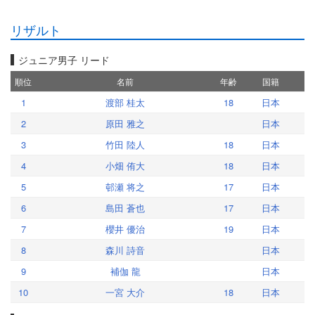
リザルト
ジュニア男子 リード
順位
名前
年齢
国籍
1
渡部 桂太
18
日本
2
原田 雅之
日本
3
竹田 陸人
18
日本
4
小畑 侑大
18
日本
5
邨瀬 将之
17
日本
6
島田 蒼也
17
日本
7
櫻井 優治
19
日本
8
森川 詩音
日本
9
補伽 龍
日本
10
一宮 大介
18
日本