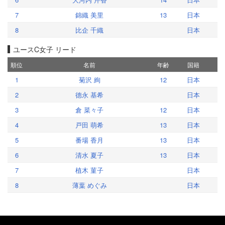
7
錦織 美里
13
日本
8
比企 千織
日本
ユースC女子 リード
順位
名前
年齢
国籍
1
菊沢 絢
12
日本
2
德永 基希
日本
3
倉 菜々子
12
日本
4
戸田 萌希
13
日本
5
番場 香月
13
日本
6
清水 夏子
13
日本
7
植木 菫子
日本
8
薄葉 めぐみ
日本