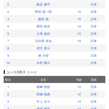
2
蔭谷 康平
日本
3
野村 真一郎
15
日本
4
飯田 譲
15
日本
5
豊田 将史
14
日本
6
大高 伽弥
13
日本
7
日比野 良祐
13
日本
8
津守 貴斗
日本
9
林 大智
日本
10
木村 優斗
日本
ユースC男子 リード
順位
名前
年齢
国籍
1
楢﨑 明智
13
日本
2
田嶋 瑞貴
12
日本
3
中上 太斗
13
日本
4
盛田 康平
12
日本