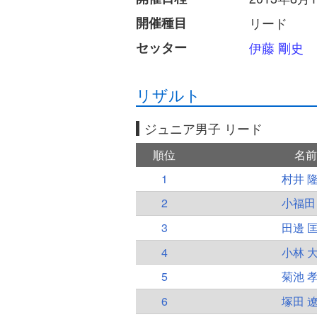
開催種目
リード
セッター
伊藤 剛史
リザルト
ジュニア男子 リード
順位
名前
1
村井 
2
小福田
3
田邊 
4
小林 
5
菊池 
6
塚田 