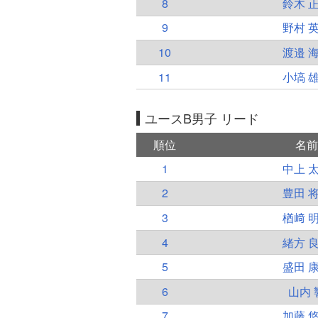
8
鈴木 
9
野村 
10
渡邉 
11
小塙 
ユースB男子 リード
順位
名前
1
中上 
2
豊田 
3
楢﨑 
4
緒方 
5
盛田 
6
山内 
7
加藤 