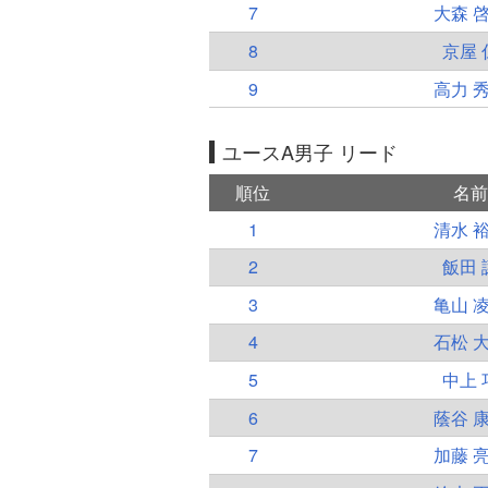
7
大森 
8
京屋 
9
高力 
ユースA男子 リード
順位
名前
1
清水 
2
飯田 
3
亀山 
4
石松 
5
中上 
6
蔭谷 
7
加藤 