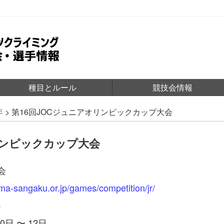
種目とルール
競技会情報
年
>
第16回JOCジュニアオリンピックカップ大会
リンピックカップ大会
会
jma-sangaku.or.jp/games/competition/jr/
）
0日 〜 12日