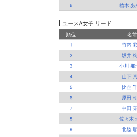
6
櫓木 あ
ユースA女子 リード
順位
名前
1
竹内 
2
坂井 
3
小川 那
4
山下 
5
比企 
6
原田 
7
中田 
8
佐々木 
9
北脇 