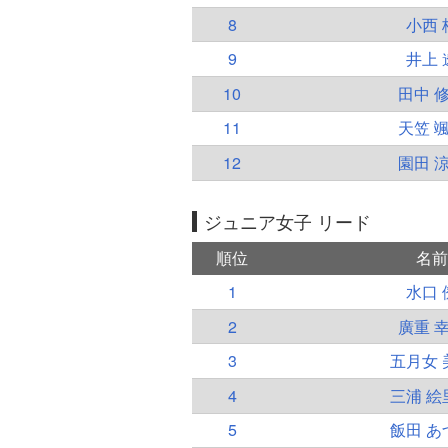
8
小西 
9
井上 
10
田中 
11
天笠 
12
園田 
ジュニア女子 リード
順位
名前
1
水口 
2
廣重 
3
五月女 
4
三浦 絵
5
飯田 あ