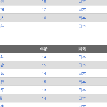
正信
16
日本
英司
17
日本
海人
16
日本
雄斗
日本
年齢
国籍
太斗
14
日本
将史
15
日本
明智
14
日本
良行
15
日本
康平
13
日本
響
14
日本
悠生
日本