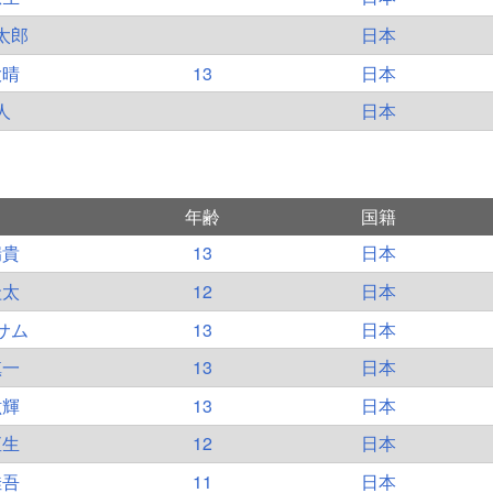
太郎
日本
大晴
13
日本
人
日本
年齢
国籍
瑞貴
13
日本
圭太
12
日本
サム
13
日本
槙一
13
日本
紘輝
13
日本
直生
12
日本
佳吾
11
日本