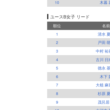
10
木暮 
ユースB女子 リード
順位
名前
1
清水 
2
戸田 
3
中村 祐
4
古川 日
5
德永 
6
木下 
7
大植 麻
8
杉原 
9
茂呂居