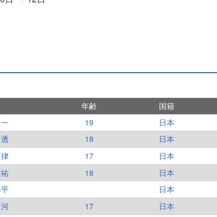
年齢
国籍
隆一
19
日本
 透
18
日本
匡律
17
日本
大祐
18
日本
孝平
日本
遼河
17
日本