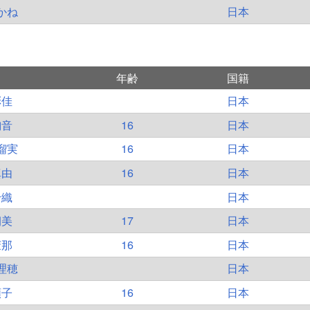
かね
日本
年齢
国籍
彩佳
日本
絢音
16
日本
瑠実
16
日本
真由
16
日本
千織
日本
朝美
17
日本
茉那
16
日本
理穂
日本
順子
16
日本