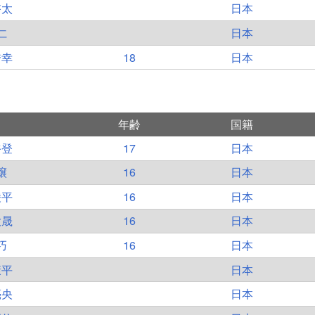
啓太
日本
仁
日本
秀幸
18
日本
年齢
国籍
裕登
17
日本
譲
16
日本
凌平
16
日本
大晟
16
日本
巧
16
日本
康平
日本
亮央
日本