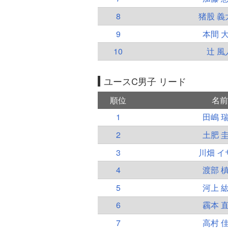
8
猪股 義
9
本間 
10
辻 風
ユースC男子 リード
順位
名前
1
田嶋 
2
土肥 
3
川畑 イ
4
渡部 
5
河上 
6
靏本 
7
高村 