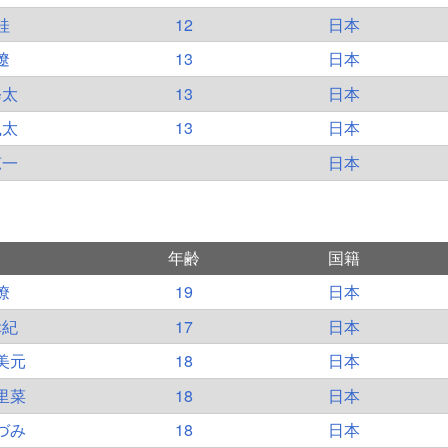
桂
12
日本
遼
13
日本
修太
13
日本
颯太
13
日本
涼一
日本
年齢
国籍
僚
19
日本
幸紀
17
日本
美元
18
日本
里菜
18
日本
づみ
18
日本