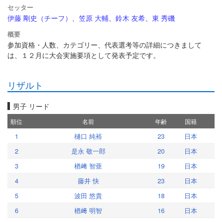
セッター
伊藤 剛史（チーフ）
、
笠原 大輔
、
鈴木 友希
、
東 秀磯
概要
参加資格・人数、カテゴリー、代表選考等の詳細につきまして
は、１２月に大会実施要項として発表予定です。
リザルト
男子 リード
順位
名前
年齢
国籍
1
樋口 純裕
23
日本
2
是永 敬一郎
20
日本
3
楢﨑 智亜
19
日本
4
藤井 快
23
日本
5
波田 悠貴
18
日本
6
楢﨑 明智
16
日本