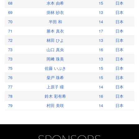
68
水本 由希
15
日本
69
掛林 紗衣
13
日本
70
半田 和
14
日本
71
勝本 真衣
17
日本
72
林田 ひよ
13
日本
73
山口 真央
16
日本
73
岡﨑 珠美
13
日本
75
佐藤 いぶき
15
日本
76
柴戸 珠希
15
日本
77
上原子 瞳
14
日本
78
鈴木 彩有希
16
日本
79
村田 美咲
14
日本