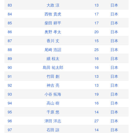
83
大政 涼
13
日本
84
西牧 貴虎
17
日本
85
柴田 耕平
17
日本
86
奥野 孝太
20
日本
87
香川 丈
15
日本
88
尾崎 浩詔
25
日本
89
續 椋太
16
日本
90
島田 祐太郎
16
日本
91
竹田 創
13
日本
92
神吉 亮
13
日本
93
小谷 拓海
19
日本
94
高山 樹
16
日本
95
千原 悠
14
日本
96
津田 洋志
27
日本
97
石田 諒
14
日本