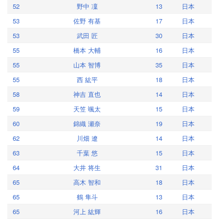
52
野中 凜
13
日本
53
佐野 有基
17
日本
53
武田 匠
30
日本
55
橋本 大輔
16
日本
55
山本 智博
35
日本
55
西 紘平
18
日本
58
神吉 直也
14
日本
59
天笠 颯太
15
日本
60
錦織 瀬奈
19
日本
62
川畑 遼
14
日本
63
千葉 悠
15
日本
64
大井 将生
31
日本
65
高木 智和
18
日本
65
鶴 隼斗
13
日本
65
河上 紘輝
16
日本