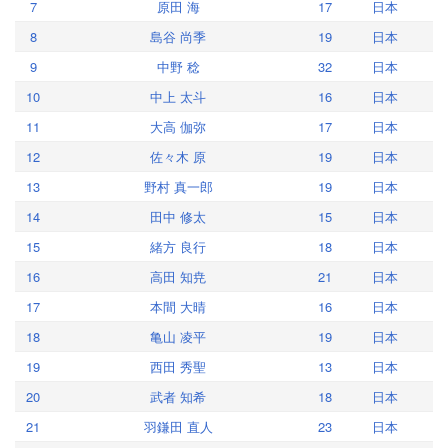
7
原田 海
17
日本
8
島谷 尚季
19
日本
9
中野 稔
32
日本
10
中上 太斗
16
日本
11
大高 伽弥
17
日本
12
佐々木 原
19
日本
13
野村 真一郎
19
日本
14
田中 修太
15
日本
15
緒方 良行
18
日本
16
高田 知尭
21
日本
17
本間 大晴
16
日本
18
亀山 凌平
19
日本
19
西田 秀聖
13
日本
20
武者 知希
18
日本
21
羽鎌田 直人
23
日本