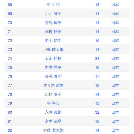
68
中上 巧
18
日本
69
小川 智士
14
日本
70
雪丸 周平
14
日本
71
高柳 拓実
14
日本
72
中山 祐生
16
日本
73
小島 麟太郎
14
日本
74
太田 裕樹
34
日本
75
岩本 晃平
16
日本
76
長澤 青空
17
日本
77
佐々木 建彰
16
日本
78
山崎 奏空
14
日本
79
谷 寧天
13
日本
80
永井 義則
32
日本
81
宮本 流星
16
日本
82
伊藤 寛太朗
14
日本