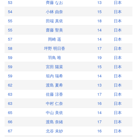
53
齊藤 なお
13
日本
54
小林 由奈
15
日本
55
田端 真依
18
日本
55
齋藤 聖美
14
日本
57
岡崎 遥
14
日本
58
坪野 明日香
17
日本
59
羽鳥 唯
19
日本
59
宮田 陽菜
15
日本
59
垣内 瑞希
14
日本
62
渡島 夏希
13
日本
63
佐藤 涼香
17
日本
63
中村 仁奈
16
日本
65
中山 美依
14
日本
66
渡島 奈緒
17
日本
67
北谷 未紗
16
日本