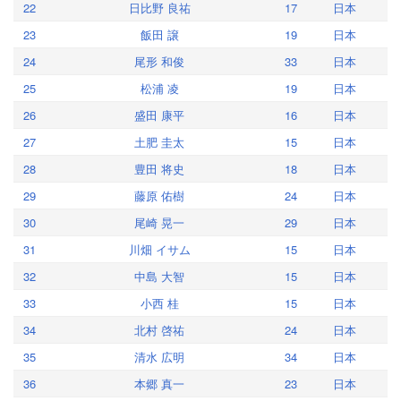
22
日比野 良祐
17
日本
23
飯田 譲
19
日本
24
尾形 和俊
33
日本
25
松浦 凌
19
日本
26
盛田 康平
16
日本
27
土肥 圭太
15
日本
28
豊田 将史
18
日本
29
藤原 佑樹
24
日本
30
尾崎 晃一
29
日本
31
川畑 イサム
15
日本
32
中島 大智
15
日本
33
小西 桂
15
日本
34
北村 啓祐
24
日本
35
清水 広明
34
日本
36
本郷 真一
23
日本