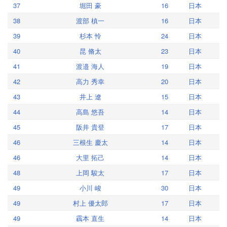
37
堀田 豪
16
日本
38
渡部 槙一
16
日本
39
杉本 怜
24
日本
40
昆 脩太
23
日本
41
渡邉 海人
19
日本
42
高力 秀幸
20
日本
43
井上 遼
15
日本
44
高島 悠吾
14
日本
45
阪井 貴登
17
日本
46
三根生 慶太
14
日本
46
大里 拓己
14
日本
48
上岡 駿太
17
日本
49
小川 峻
30
日本
49
村上 優太郎
17
日本
49
靏本 直生
14
日本