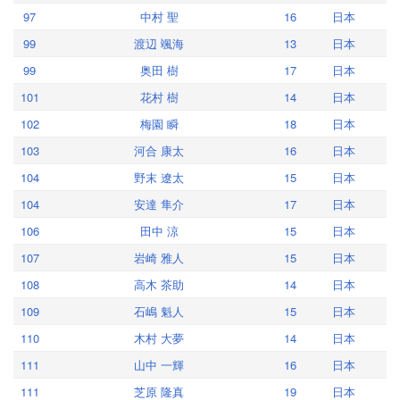
97
中村 聖
16
日本
99
渡辺 颯海
13
日本
99
奥田 樹
17
日本
101
花村 樹
14
日本
102
梅園 瞬
18
日本
103
河合 康太
16
日本
104
野末 遼太
15
日本
104
安達 隼介
17
日本
106
田中 涼
15
日本
107
岩崎 雅人
15
日本
108
高木 茶助
14
日本
109
石嶋 魁人
15
日本
110
木村 大夢
14
日本
111
山中 一輝
16
日本
111
芝原 隆真
19
日本