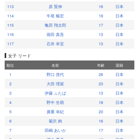
113
原 賢伸
16
日本
114
牛尾 暢宏
19
日本
115
亀田 翔太郎
17
日本
116
堀田 真吾
13
日本
117
石井 幸宜
13
日本
女子 リード
順位
名前
年齢
国籍
1
野口 啓代
26
日本
2
大田 理裟
23
日本
3
伊藤 ふたば
13
日本
4
野中 生萌
18
日本
5
廣重 幸紀
20
日本
6
菊沢 絢
16
日本
7
田嶋 あいか
17
日本