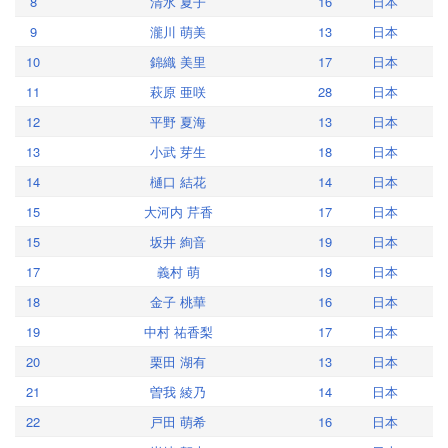
8
清水 夏子
16
日本
9
瀧川 萌美
13
日本
10
錦織 美里
17
日本
11
萩原 亜咲
28
日本
12
平野 夏海
13
日本
13
小武 芽生
18
日本
14
樋口 結花
14
日本
15
大河内 芹香
17
日本
15
坂井 絢音
19
日本
17
義村 萌
19
日本
18
金子 桃華
16
日本
19
中村 祐香梨
17
日本
20
栗田 湖有
13
日本
21
曽我 綾乃
14
日本
22
戸田 萌希
16
日本