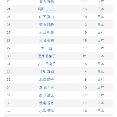
23
岩崎 賀央
17
日本
24
高田 こころ
16
日本
25
山下 真由
18
日本
26
菊地 咲希
13
日本
27
原田 朝美
19
日本
27
大場 美和
18
日本
29
木下 茜
17
日本
30
望月 香菜子
21
日本
31
古川 日南子
16
日本
32
須見 真絢
14
日本
32
北脇 順子
18
日本
34
倉 菜々子
15
日本
34
西田 遥流
17
日本
36
番場 香月
17
日本
37
小島 果琳
14
日本