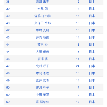
38
西田 朱李
15
日本
39
永見 萌
14
日本
40
森脇 ほの佳
16
日本
40
久保田 怜那
16
日本
42
中村 真緒
16
日本
43
井内 瑠南
14
日本
44
菊沢 紗
13
日本
44
大塚 優希
15
日本
46
須澤 葵
14
日本
47
北村 咲子
24
日本
48
本間 杏理
13
日本
49
直井 友希
14
日本
50
岸川 弓子
17
日本
50
中田 茉那
19
日本
52
宗 緋悠佳
17
日本