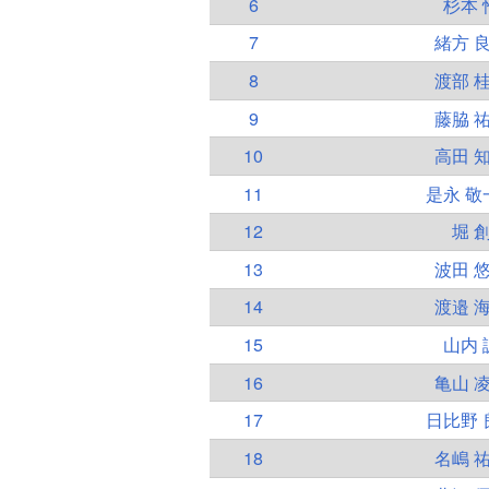
6
杉本 
7
緒方 
8
渡部 
9
藤脇 
10
高田 
11
是永 敬
12
堀 
13
波田 
14
渡邉 
15
山内 
16
亀山 
17
日比野 
18
名嶋 