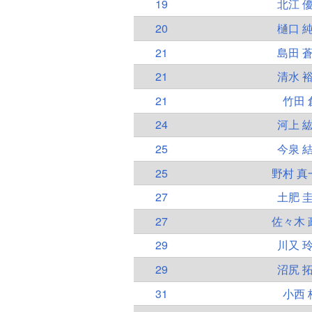
19
北江 
20
樋口 
21
島田 
21
清水 
21
竹田 
24
河上 
25
今泉 
25
野村 真
27
土肥 
27
佐々木 
29
川又 
29
沼尻 
31
小西 