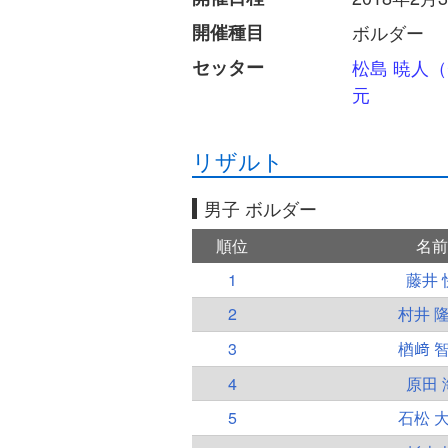
開催種目
ボルダー
セッター
松島 暁人
元
リザルト
男子 ボルダー
順位
名前
1
藤井 
2
村井 
3
楢﨑 
4
原田 
5
石松 