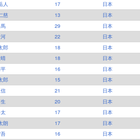
岳人
17
日本
仁慈
13
日本
斗馬
29
日本
遼河
22
日本
太郎
18
日本
大晴
18
日本
周平
16
日本
太郎
15
日本
正信
21
日本
侑生
20
日本
修太
17
日本
太朗
17
日本
空吾
16
日本