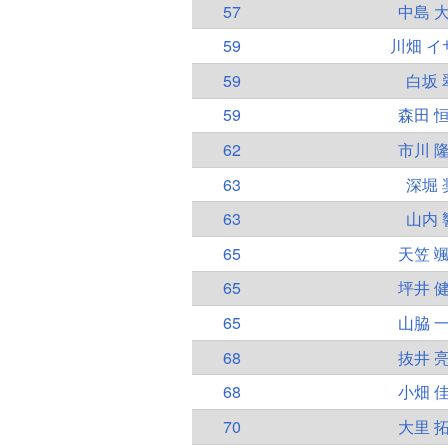
57
中島 
59
川畑 イ
59
白坂 
59
森田 
62
市川 
63
深堀 
63
山内 
65
天笠 
65
坪井 
65
山脇 
68
抜井 
68
小畑 
70
大里 