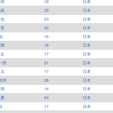
優弥
19
日本
純裕
25
日本
蒼也
23
日本
裕登
22
日本
創
15
日本
紘輝
18
日本
結太
17
日本
一郎
21
日本
圭太
17
日本
政明
28
日本
玲瑛
14
日本
拓磨
24
日本
桂
17
日本