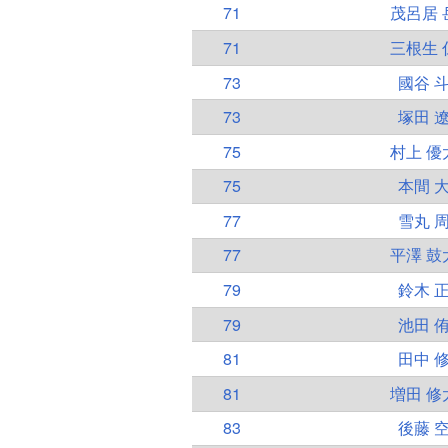
71
茂呂居 
71
三根生 
73
國谷 
73
塚田 
75
村上 優
75
本間 
77
雪丸 
77
平澤 鼓
79
鈴木 
79
池田 
81
田中 
81
増田 修
83
後藤 