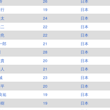
怜
26
日本
良行
19
日本
桂太
24
日本
祐二
22
日本
知尭
22
日本
一郎
21
日本
創
28
日本
悠貴
20
日本
海人
21
日本
誠
23
日本
凌平
20
日本
良祐
19
日本
祐樹
19
日本