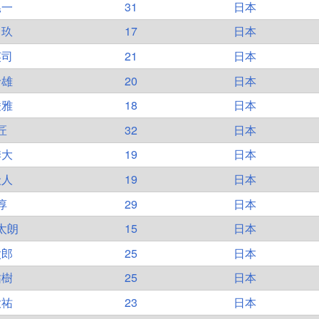
晃一
31
日本
昂玖
17
日本
英司
21
日本
玲雄
20
日本
凌雅
18
日本
匠
32
日本
季大
19
日本
圭人
19
日本
淳
29
日本
太朗
15
日本
太郎
25
日本
祐樹
25
日本
大祐
23
日本