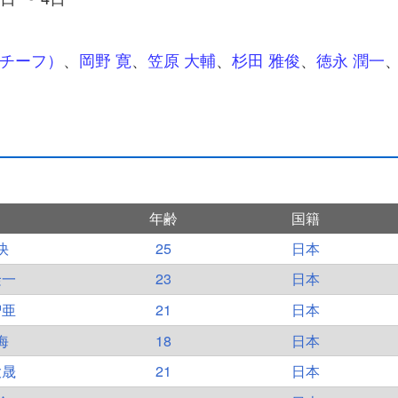
（チーフ）
、
岡野 寛
、
笠原 大輔
、
杉田 雅俊
、
徳永 潤一
年齢
国籍
快
25
日本
隆一
23
日本
智亜
21
日本
海
18
日本
大晟
21
日本