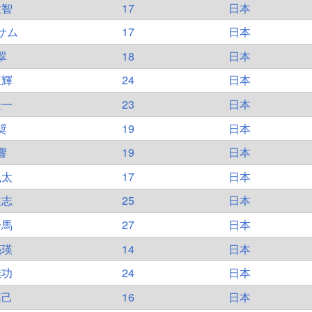
大智
17
日本
サム
17
日本
翠
18
日本
恒輝
24
日本
隆一
23
日本
奨
19
日本
響
19
日本
颯太
17
日本
健志
25
日本
一馬
27
日本
亮瑛
14
日本
佳功
24
日本
拓己
16
日本