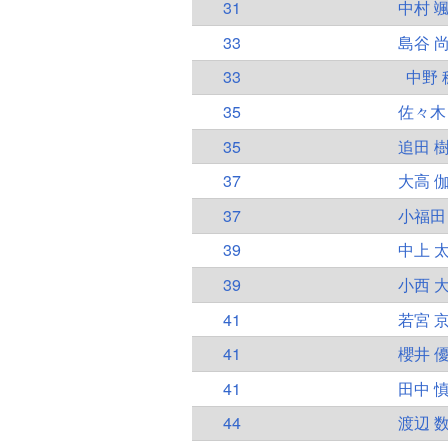
31
中村 
33
島谷 
33
中野 
35
佐々木
35
追田 
37
大高 
37
小福田
39
中上 
39
小西 
41
若宮 
41
櫻井 
41
田中 
44
渡辺 