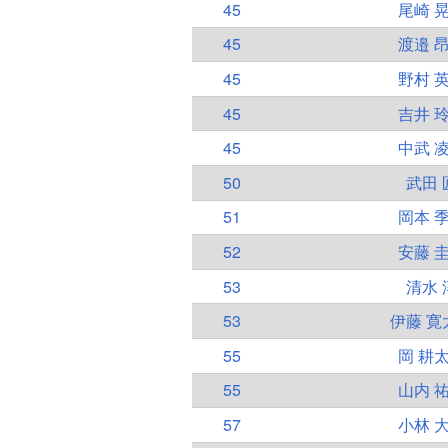
45
尾崎 
45
渡邉 
45
野村 
45
吉井 
45
中武 
50
武田 
51
岡本 
52
安藤 
53
清水 
53
伊藤 寛
55
岡 耕
55
山内 
57
小林 