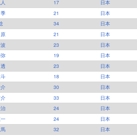
颯人
17
日本
尚季
21
日本
稔
34
日本
 原
21
日本
樹波
23
日本
伽弥
19
日本
 透
23
日本
太斗
18
日本
大介
30
日本
京介
33
日本
優治
24
日本
慎一
24
日本
数馬
32
日本