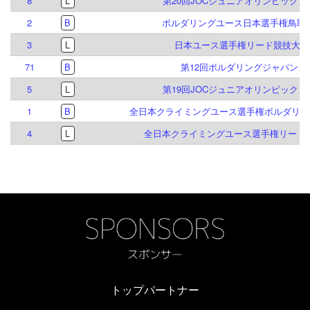
8
L
第20回JOCジュニアオリンピック
2
B
ボルダリングユース日本選手権鳥取大
3
L
日本ユース選手権リード競技大会 2
71
B
第12回ボルダリングジャパンカ
5
L
第19回JOCジュニアオリンピック
1
B
全日本クライミングユース選手権ボルダリング
4
L
全日本クライミングユース選手権リード競
トップパートナー