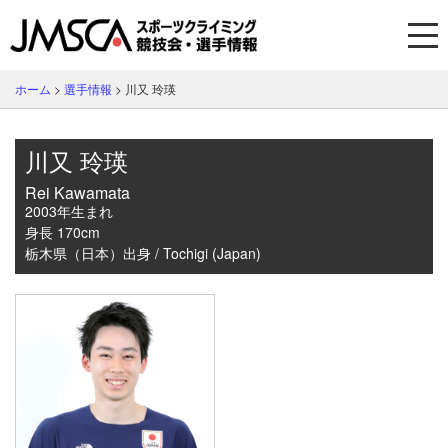
ホーム
>
選手情報
>
川又 玲瑛
川又 玲瑛
Rei Kawamata
2003年生まれ
身長 170cm
栃木県（日本）出身 / Tochigi (Japan)