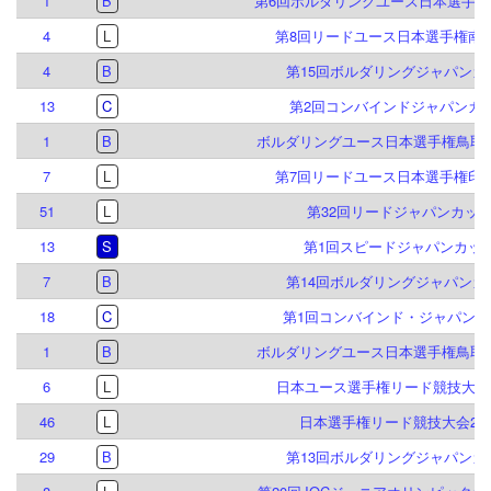
1
B
第6回ボルダリングユース日本選手権
4
L
第8回リードユース日本選手権南
4
B
第15回ボルダリングジャパンカ
13
C
第2回コンバインドジャパンカ
1
B
ボルダリングユース日本選手権鳥取大
7
L
第7回リードユース日本選手権印
51
L
第32回リードジャパンカッ
13
S
第1回スピードジャパンカッ
7
B
第14回ボルダリングジャパンカ
18
C
第1回コンバインド・ジャパンカ
1
B
ボルダリングユース日本選手権鳥取大
6
L
日本ユース選手権リード競技大会 2
46
L
日本選手権リード競技大会201
29
B
第13回ボルダリングジャパンカ