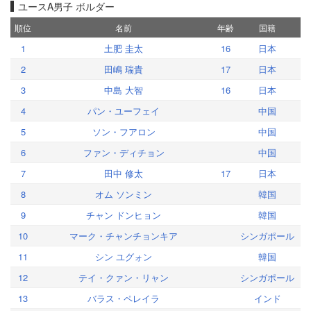
ユースA男子 ボルダー
順位
名前
年齢
国籍
1
土肥 圭太
16
日本
2
田嶋 瑞貴
17
日本
3
中島 大智
16
日本
4
パン・ユーフェイ
中国
5
ソン・フアロン
中国
6
ファン・ディチョン
中国
7
田中 修太
17
日本
8
オム ソンミン
韓国
9
チャン ドンヒョン
韓国
10
マーク・チャンチョンキア
シンガポール
11
シン ユグォン
韓国
12
テイ・クァン・リャン
シンガポール
13
バラス・ペレイラ
インド