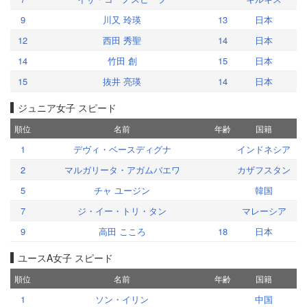
9
川又 玲瑛
13
日本
12
西田 秀聖
14
日本
14
竹田 創
15
日本
15
抜井 亮瑛
14
日本
ジュニア女子 スピード
順位
名前
年齢
国籍
1
デヴィ・ベースディグナ
インドネシア
2
マルガリータ・アガムバエワ
カザフスタン
5
チャ ユージン
韓国
7
ジ・イー・トリ・タン
マレーシア
9
高田 こころ
18
日本
ユースA女子 スピード
順位
名前
年齢
国籍
1
ソン・イリン
中国