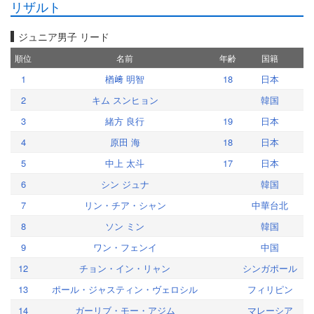
リザルト
ジュニア男子 リード
順位
名前
年齢
国籍
1
楢﨑 明智
18
日本
2
キム スンヒョン
韓国
3
緒方 良行
19
日本
4
原田 海
18
日本
5
中上 太斗
17
日本
6
シン ジュナ
韓国
7
リン・チア・シャン
中華台北
8
ソン ミン
韓国
9
ワン・フェンイ
中国
12
チョン・イン・リャン
シンガポール
13
ポール・ジャスティン・ヴェロシル
フィリピン
14
ガーリブ・モー・アジム
マレーシア