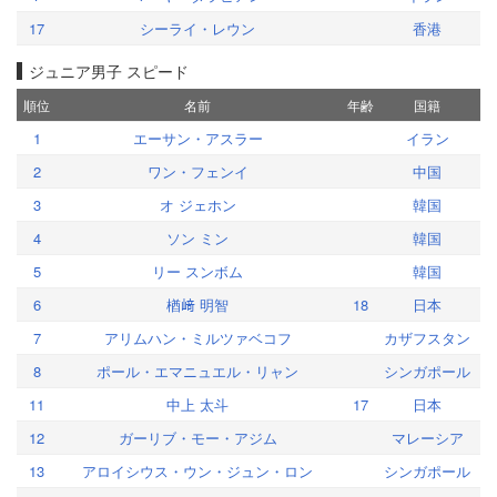
17
シーライ・レウン
香港
ジュニア男子 スピード
順位
名前
年齢
国籍
1
エーサン・アスラー
イラン
2
ワン・フェンイ
中国
3
オ ジェホン
韓国
4
ソン ミン
韓国
5
リー スンボム
韓国
6
楢﨑 明智
18
日本
7
アリムハン・ミルツァベコフ
カザフスタン
8
ポール・エマニュエル・リャン
シンガポール
11
中上 太斗
17
日本
12
ガーリブ・モー・アジム
マレーシア
13
アロイシウス・ウン・ジュン・ロン
シンガポール