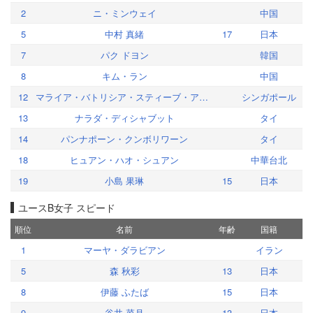
2
ニ・ミンウェイ
中国
5
中村 真緒
17
日本
7
パク ドヨン
韓国
8
キム・ラン
中国
12
マライア・バトリシア・スティーブ・アリフィアン
シンガポール
13
ナラダ・ディシャブット
タイ
14
パンナポーン・クンボリワーン
タイ
18
ヒュアン・ハオ・シュアン
中華台北
19
小島 果琳
15
日本
ユースB女子 スピード
順位
名前
年齢
国籍
1
マーヤ・ダラビアン
イラン
5
森 秋彩
13
日本
8
伊藤 ふたば
15
日本
9
谷井 菜月
13
日本