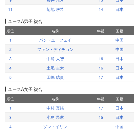
11
菊地 咲希
14
日本
ユースA男子 複合
順位
名前
年齢
国籍
1
パン・ユーフェイ
中国
2
ファン・ディチョン
中国
3
中島 大智
16
日本
4
土肥 圭太
16
日本
5
田嶋 瑞貴
17
日本
ユースA女子 複合
順位
名前
年齢
国籍
1
中村 真緒
17
日本
3
小島 果琳
15
日本
4
ソン・イリン
中国