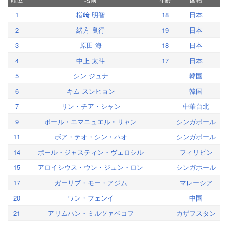
1
楢﨑 明智
18
日本
2
緒方 良行
19
日本
3
原田 海
18
日本
4
中上 太斗
17
日本
5
シン ジュナ
韓国
6
キム スンヒョン
韓国
7
リン・チア・シャン
中華台北
9
ポール・エマニュエル・リャン
シンガポール
11
ボア・テオ・シン・ハオ
シンガポール
14
ポール・ジャスティン・ヴェロシル
フィリピン
15
アロイシウス・ウン・ジュン・ロン
シンガポール
17
ガーリブ・モー・アジム
マレーシア
20
ワン・フェンイ
中国
21
アリムハン・ミルツァベコフ
カザフスタン