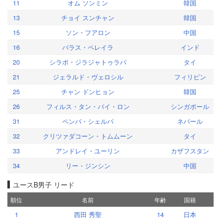
11
オム ソンミン
韓国
13
チョイ スンチャン
韓国
15
ソン・フアロン
中国
16
バラス・ペレイラ
インド
20
シラポ・ジラジャトゥラパ
タイ
21
ジェラルド・ヴェロシル
フィリピン
25
チャン ドンヒョン
韓国
26
フィルス・タン・バイ・ロン
シンガポール
31
ペンバ・シェルパ
ネパール
32
クリツァダコーン・トムムーン
タイ
33
アンドレイ・ユーリン
カザフスタン
34
リー・ジンシン
中国
ユースB男子 リード
順位
名前
年齢
国籍
1
西田 秀聖
14
日本