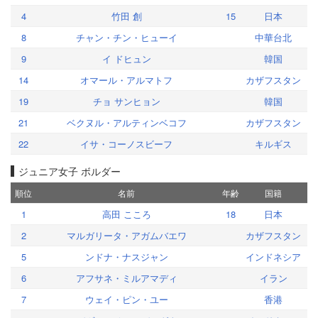
4
竹田 創
15
日本
8
チャン・チン・ヒューイ
中華台北
9
イ ドヒュン
韓国
14
オマール・アルマトフ
カザフスタン
19
チョ サンヒョン
韓国
21
ベクヌル・アルティンベコフ
カザフスタン
22
イサ・コーノスビーフ
キルギス
ジュニア女子 ボルダー
順位
名前
年齢
国籍
1
高田 こころ
18
日本
2
マルガリータ・アガムバエワ
カザフスタン
5
ンドナ・ナスジャン
インドネシア
6
アフサネ・ミルアマディ
イラン
7
ウェイ・ピン・ユー
香港