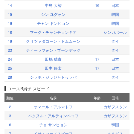
14
中島 大智
16
日本
15
シン ユグォン
韓国
16
チャン ドンヒョン
韓国
18
マーク・チャンチョンキア
シンガポール
19
クリツァダコーン・トムムーン
タイ
23
ティーラフォン・ブーンデック
タイ
24
田嶋 瑞貴
17
日本
25
田中 修太
17
日本
28
シラポ・ジラジャトゥラパ
タイ
ユースB男子 スピード
順位
名前
年齢
国籍
2
オマール・アルマトフ
カザフスタン
3
ベクヌル・アルティンベコフ
カザフスタン
6
チョ サンヒョン
韓国
7
イサ・コーノスビーフ
キルギス