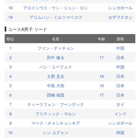
18
アロイシウス・ウン・ジュン・ロン
シンガポール
19
アリムハン・ミルツァベコフ
カザフスタン
ユースA男子 リード
順位
名前
年齢
国籍
1
ファン・ディチョン
中国
2
田中 修太
17
日本
3
パン・ユーフェイ
中国
4
土肥 圭太
16
日本
5
中島 大智
16
日本
6
田嶋 瑞貴
17
日本
7
ティーラフォン・ブーンデック
タイ
8
フリティック・マルン
インド
9
マーク・チャンチョンキア
シンガポール
10
シン ユグォン
韓国