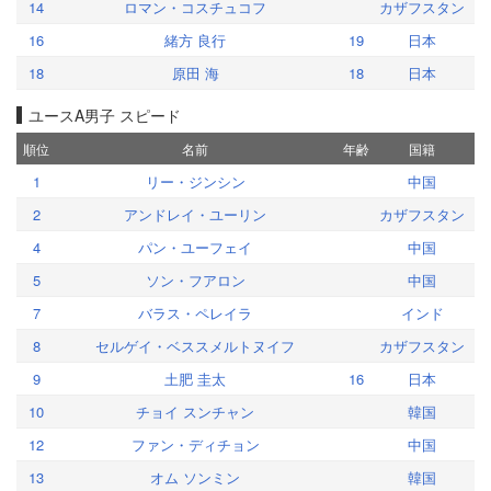
14
ロマン・コスチュコフ
カザフスタン
16
緒方 良行
19
日本
18
原田 海
18
日本
ユースA男子 スピード
順位
名前
年齢
国籍
1
リー・ジンシン
中国
2
アンドレイ・ユーリン
カザフスタン
4
パン・ユーフェイ
中国
5
ソン・フアロン
中国
7
バラス・ペレイラ
インド
8
セルゲイ・ベススメルトヌイフ
カザフスタン
9
土肥 圭太
16
日本
10
チョイ スンチャン
韓国
12
ファン・ディチョン
中国
13
オム ソンミン
韓国