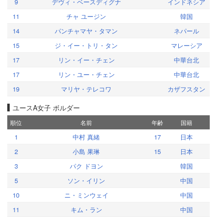
9
デヴィ・ベースディグナ
インドネシア
11
チャ ユージン
韓国
14
パンチャマヤ・タマン
ネパール
15
ジ・イー・トリ・タン
マレーシア
17
リン・イー・チェン
中華台北
17
リン・ユー・チェン
中華台北
19
マリヤ・テレコワ
カザフスタン
ユースA女子 ボルダー
順位
名前
年齢
国籍
1
中村 真緒
17
日本
2
小島 果琳
15
日本
3
パク ドヨン
韓国
5
ソン・イリン
中国
10
ニ・ミンウェイ
中国
11
キム・ラン
中国