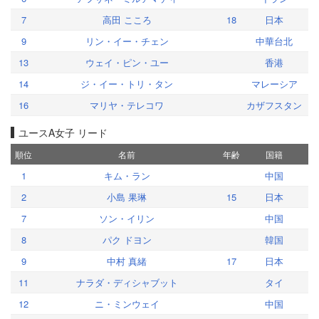
7
高田 こころ
18
日本
9
リン・イー・チェン
中華台北
13
ウェイ・ピン・ユー
香港
14
ジ・イー・トリ・タン
マレーシア
16
マリヤ・テレコワ
カザフスタン
ユースA女子 リード
順位
名前
年齢
国籍
1
キム・ラン
中国
2
小島 果琳
15
日本
7
ソン・イリン
中国
8
パク ドヨン
韓国
9
中村 真緒
17
日本
11
ナラダ・ディシャブット
タイ
12
ニ・ミンウェイ
中国