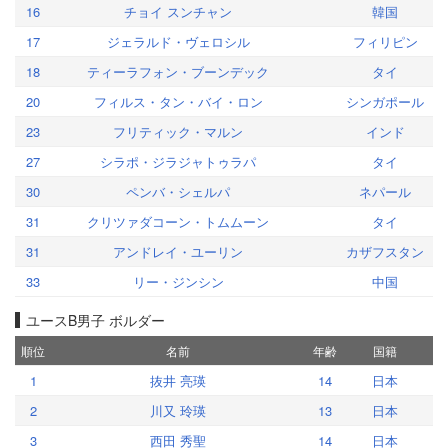
16
チョイ スンチャン
韓国
17
ジェラルド・ヴェロシル
フィリピン
18
ティーラフォン・ブーンデック
タイ
20
フィルス・タン・バイ・ロン
シンガポール
23
フリティック・マルン
インド
27
シラポ・ジラジャトゥラパ
タイ
30
ペンバ・シェルパ
ネパール
31
クリツァダコーン・トムムーン
タイ
31
アンドレイ・ユーリン
カザフスタン
33
リー・ジンシン
中国
ユースB男子 ボルダー
順位
名前
年齢
国籍
1
抜井 亮瑛
14
日本
2
川又 玲瑛
13
日本
3
西田 秀聖
14
日本