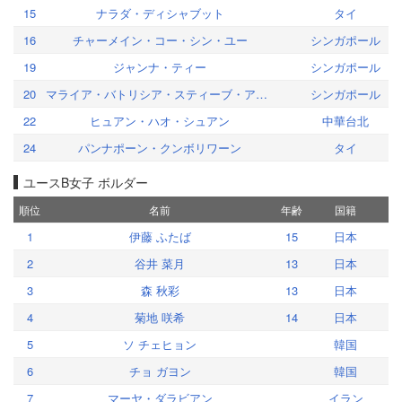
15
ナラダ・ディシャブット
タイ
16
チャーメイン・コー・シン・ユー
シンガポール
19
ジャンナ・ティー
シンガポール
20
マライア・バトリシア・スティーブ・アリフィアン
シンガポール
22
ヒュアン・ハオ・シュアン
中華台北
24
パンナポーン・クンボリワーン
タイ
ユースB女子 ボルダー
順位
名前
年齢
国籍
1
伊藤 ふたば
15
日本
2
谷井 菜月
13
日本
3
森 秋彩
13
日本
4
菊地 咲希
14
日本
5
ソ チェヒョン
韓国
6
チョ ガヨン
韓国
7
マーヤ・ダラビアン
イラン