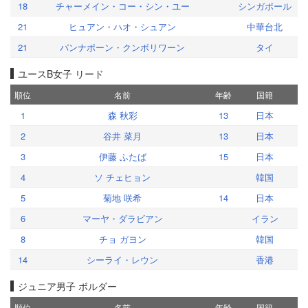
18
チャーメイン・コー・シン・ユー
シンガポール
21
ヒュアン・ハオ・シュアン
中華台北
21
パンナポーン・クンボリワーン
タイ
ユースB女子 リード
順位
名前
年齢
国籍
1
森 秋彩
13
日本
2
谷井 菜月
13
日本
3
伊藤 ふたば
15
日本
4
ソ チェヒョン
韓国
5
菊地 咲希
14
日本
6
マーヤ・ダラビアン
イラン
8
チョ ガヨン
韓国
14
シーライ・レウン
香港
ジュニア男子 ボルダー
順位
名前
年齢
国籍