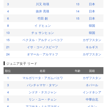
3
川又 玲瑛
13
日本
4
抜井 亮瑛
14
日本
6
竹田 創
15
日本
8
イ ドヒュン
韓国
13
チョ サンヒョン
韓国
15
ベクヌル・アルティンベコフ
カザフスタン
21
イサ・コーノスビーフ
キルギス
24
オマール・アルマトフ
カザフスタン
ジュニア女子 リード
順位
名前
年齢
国籍
1
マルガリータ・アガムバエワ
カザフスタン
3
パンチャマヤ・タマン
ネパール
4
ンドナ・ナスジャン
インドネシア
5
リン・ユー・チェン
中華台北
6
アフサネ・ミルアマディ
イラン