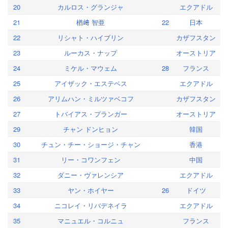
20
カルロス・グランジャ
エクアドル
21
楢﨑 智亜
22
日本
22
リシャト・ハイブリン
カザフスタン
23
ルーカス・ナップ
オーストリア
24
ミケル・マウェム
28
フランス
25
アイザック・エステベス
エクアドル
26
アリムハン・ミルツァベコフ
カザフスタン
27
トバイアス・プランガー
オーストリア
29
チャン ドンヒョン
韓国
30
チュン・チー・ショージ・チャン
香港
31
リー・コワンフェン
中国
32
ダニー・ヴァレンシア
エクアドル
33
ヤン・ホイヤー
26
ドイツ
34
ニコレイ・リバデネイラ
エクアドル
35
マニュエル・コルニュ
フランス