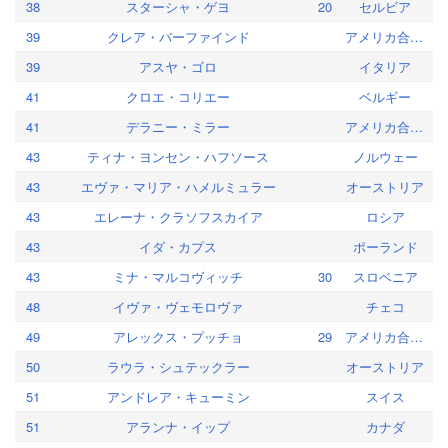
38
スターシャ・ゲヨ
20
セルビア
39
クレア・バーファインド
アメリカ合衆国
39
アスヤ・ゴロ
イタリア
41
クロエ・コリエー
ベルギー
41
デラニー・ミラー
アメリカ合衆国
43
ティナ・ヨンセン・ハフソース
ノルウェー
43
エヴァ・マリア・ハメルミュラー
オーストリア
43
エレーナ・クラソフスカイア
ロシア
43
イダ・カプス
ポーランド
43
ミナ・マルコヴィッチ
30
スロベニア
48
イヴァ・ヴェモロヴァ
チェコ
49
アレックス・プッチョ
29
アメリカ合衆国
50
ラウラ・シュテックラー
オーストリア
51
アンドレア・キューミン
スイス
51
アランナ・イップ
カナダ