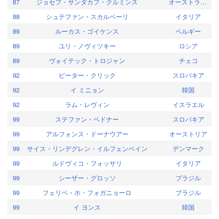
87
ジョセフ・サンダカフ・クルミンス
オーストラリア
88
シュテファン・スカルペーリ
イタリア
89
ルーカス・ゴイケンス
ベルギー
89
ユリ・ノヴィツキー
ロシア
89
ヴォイテック・トロジャン
チェコ
92
ピーター・クリック
スロバキア
92
イ ミニョン
韓国
92
ラム・レヴィン
イスラエル
99
ステファン・ベドナー
スロバキア
99
アルフォンス・ドーナウアー
オーストリア
99
サイス・リンデグレン・イルフェンベイン
デンマーク
99
ルドヴィコ・フォッサリ
イタリア
99
シーザー・グロッソ
ブラジル
99
フェリペ・ホ・フォガニョーロ
ブラジル
99
イ ヨンス
韓国