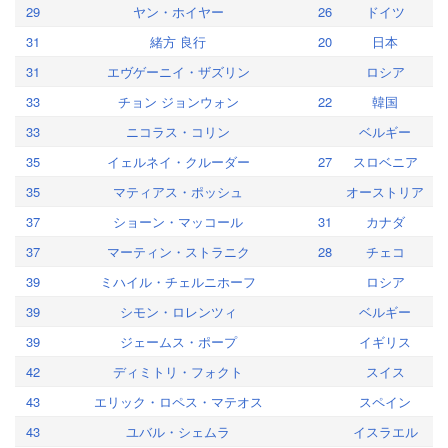
29
ヤン・ホイヤー
26
ドイツ
31
緒方 良行
20
日本
31
エヴゲーニイ・ザズリン
ロシア
33
チョン ジョンウォン
22
韓国
33
ニコラス・コリン
ベルギー
35
イェルネイ・クルーダー
27
スロベニア
35
マティアス・ポッシュ
オーストリア
37
ショーン・マッコール
31
カナダ
37
マーティン・ストラニク
28
チェコ
39
ミハイル・チェルニホーフ
ロシア
39
シモン・ロレンツィ
ベルギー
39
ジェームス・ポープ
イギリス
42
ディミトリ・フォクト
スイス
43
エリック・ロペス・マテオス
スペイン
43
ユバル・シェムラ
イスラエル