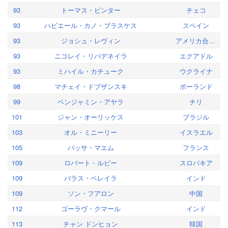
93
トーマス・ビンター
チェコ
93
ハビエール・カノ・ブラスケス
スペイン
93
ジョシュ・レヴィン
アメリカ合衆国
93
ニコレイ・リバデネイラ
エクアドル
93
ミハイル・カチューク
ウクライナ
98
マチェイ・ドブザンスキ
ポーランド
99
ベンジャミン・アヤラ
チリ
101
ジャン・オーリッケス
ブラジル
103
オル・ミニーリー
イスラエル
105
バッサ・マエム
フランス
109
ロバート・ルビー
スロバキア
109
バラス・ペレイラ
インド
109
ソン・フアロン
中国
112
ゴーラヴ・クマール
インド
113
チャン ドンヒョン
韓国