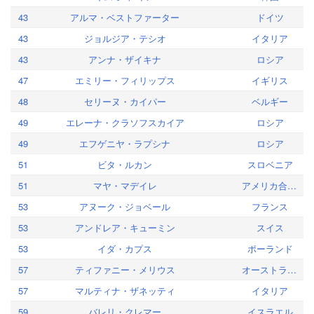
43
アルマ・ベストファーター
ドイツ
43
ジョルジア・テシオ
イタリア
43
アンナ・ザイキナ
ロシア
47
エミリー・フィリップス
イギリス
48
セリーヌ・カイパー
ベルギー
49
エレーナ・クラソフスカイア
ロシア
49
エフゲニヤ・ラプシナ
ロシア
51
ビタ・ルカン
スロベニア
51
マヤ・マデイレ
アメリカ合衆国
53
アヌーク・ジョベール
フランス
53
アンドレア・キューミン
スイス
53
イダ・カプス
ポーランド
57
ティファニー・メリウス
オーストラリア
57
マルティナ・ザネッティ
イタリア
59
バレリ・クレマー
イスラエル