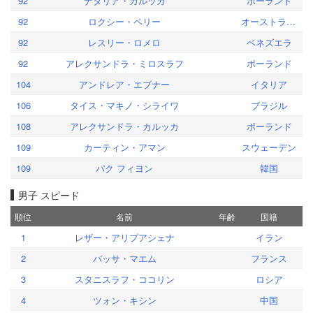
92
ナタリア・カルッカ
ポーランド
92
ロクシー・ペリー
オーストラリア
92
レスリー・ロメロ
ベネズエラ
92
アレクサンドラ・ミロスラフ
ポーランド
104
アンドレア・エブナー
イタリア
106
タイス・マキノ・シライワ
ブラジル
108
アレクサンドラ・カルッカ
ポーランド
109
カーティン・アマン
スウェーデン
109
パク フィヨン
韓国
男子 スピード
順位
名前
年齢
国籍
1
レザー・アリプアシェナ
イラン
2
バッサ・マエム
フランス
3
スタニスラフ・ココリン
ロシア
4
ツォン・キシン
中国