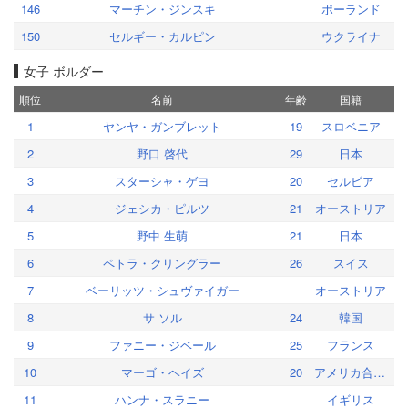
146
マーチン・ジンスキ
ポーランド
150
セルギー・カルピン
ウクライナ
女子 ボルダー
順位
名前
年齢
国籍
1
ヤンヤ・ガンブレット
19
スロベニア
2
野口 啓代
29
日本
3
スターシャ・ゲヨ
20
セルビア
4
ジェシカ・ピルツ
21
オーストリア
5
野中 生萌
21
日本
6
ペトラ・クリングラー
26
スイス
7
ベーリッツ・シュヴァイガー
オーストリア
8
サ ソル
24
韓国
9
ファニー・ジベール
25
フランス
10
マーゴ・ヘイズ
20
アメリカ合衆国
11
ハンナ・スラニー
イギリス