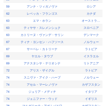
59
アンナ・ツィガノヴァ
ロシア
62
レベッカ・フランゴス
カナダ
63
エマ・ホラン
オーストラリア
63
ティヤサ・スレメンシュク
スロベニア
63
カトリーヌ・ヴァンデ・サリン
デンマーク
67
ティナ・ヨンセン・ハフソース
ノルウェー
67
サーベレ・カトリーナ
ラトビア
69
ヤエル・タウブ
イスラエル
69
アナスタシヤ・テリオシナ
リトアニア
72
アリス・ザイグル
ラトビア
74
スニヴァ・アイク・ハーブ
ノルウェー
74
アセル・マーレノヴァ
カザフスタン
74
ジュリア・メディチ
イタリア
74
ジェニファー・ウッド
イギリス
78
マルガリータ・アガムバエワ
カザフスタン