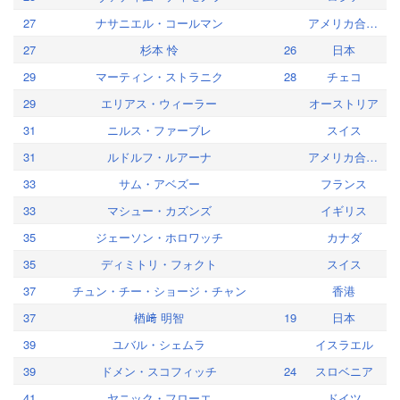
27
ナサニエル・コールマン
アメリカ合衆国
27
杉本 怜
26
日本
29
マーティン・ストラニク
28
チェコ
29
エリアス・ウィーラー
オーストリア
31
ニルス・ファーブレ
スイス
31
ルドルフ・ルアーナ
アメリカ合衆国
33
サム・アベズー
フランス
33
マシュー・カズンズ
イギリス
35
ジェーソン・ホロワッチ
カナダ
35
ディミトリ・フォクト
スイス
37
チュン・チー・ショージ・チャン
香港
37
楢﨑 明智
19
日本
39
ユバル・シェムラ
イスラエル
39
ドメン・スコフィッチ
24
スロベニア
41
ヤニック・フローエ
ドイツ