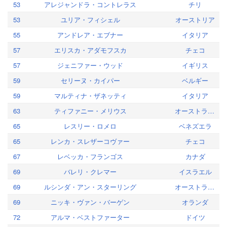
53
アレジャンドラ・コントレラス
チリ
53
ユリア・フィシェル
オーストリア
55
アンドレア・エブナー
イタリア
57
エリスカ・アダモフスカ
チェコ
57
ジェニファー・ウッド
イギリス
59
セリーヌ・カイパー
ベルギー
59
マルティナ・ザネッティ
イタリア
63
ティファニー・メリウス
オーストラリア
65
レスリー・ロメロ
ベネズエラ
65
レンカ・スレザーコヴァー
チェコ
67
レベッカ・フランゴス
カナダ
69
バレリ・クレマー
イスラエル
69
ルシンダ・アン・スターリング
オーストラリア
69
ニッキ・ヴァン・バーゲン
オランダ
72
アルマ・ベストファーター
ドイツ