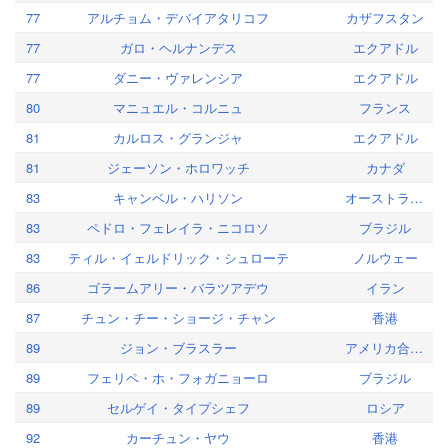
77
アルチョム・デバイアタリコフ
カザフスタン
77
ガロ・ヘルナンデス
エクアドル
77
ダニー・ヴァレンシア
エクアドル
80
マニュエル・コルニュ
フランス
81
カルロス・グランジャ
エクアドル
81
ジェーソン・ホロワッチ
カナダ
83
キャンベル・ハリソン
オーストラリア
83
ペドロ・フェレイラ・ニコロソ
ブラジル
83
ティル・イェルドリック・シュローテ
ノルウェー
86
ゴラームアリー・バラツアデウ
イラン
87
チュン・チー・ショージ・チャン
香港
89
ジョン・ブラスラー
アメリカ合衆国
89
フェリペ・ホ・フォガニョーロ
ブラジル
89
セルゲイ・タイプシェフ
ロシア
92
カーチュン・ヤウ
香港