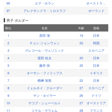
95
エマ・ホラン
オーストラリア
97
アレクサンドラ・ミロスラフ
ポーランド
男子 ボルダー
順位
名前
年齢
国籍
1
原田 海
19
日本
2
チョン ジョンウォン
22
韓国
3
グレゴール・ヴェゾニック
スロベニア
4
渡部 桂太
25
日本
5
藤井 快
25
日本
6
ネーサン・フィリップス
イギリス
7
楢﨑 智亜
22
日本
8
イェルネイ・クルーダー
27
スロベニア
9
ヤン・ホイヤー
26
ドイツ
10
ヤコブ・シューベルト
27
オーストリア
11
ミケル・マウェム
28
フランス