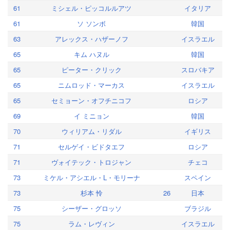
61
ミシェル・ピッコルルアツ
イタリア
61
ソ ソンボ
韓国
63
アレックス・ハザーノフ
イスラエル
65
キム ハヌル
韓国
65
ピーター・クリック
スロバキア
65
ニムロッド・マーカス
イスラエル
65
セミョーン・オフチニコフ
ロシア
69
イ ミニョン
韓国
70
ウィリアム・リダル
イギリス
71
セルゲイ・ビドタエフ
ロシア
71
ヴォイテック・トロジャン
チェコ
73
ミケル・アシエル・L・モリーナ
スペイン
73
杉本 怜
26
日本
75
シーザー・グロッソ
ブラジル
75
ラム・レヴィン
イスラエル