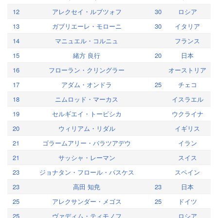
12
アレクセイ・ルブツォフ
30
ロシア
13
ガブリエーレ・モローニ
30
イタリア
14
マニュエル・コルニュ
フランス
15
緒方 良行
20
日本
16
フローラン・クリングラー
オーストリア
17
アダム・オンドラ
25
チェコ
18
ニムロッド・マーカス
イスラエル
19
セルギエイ・トーピシカ
ウクライナ
20
ウィリアム・リダル
イギリス
21
ゴラームアリー・バラツアデウ
イラン
21
サッシャ・レーマン
スイス
23
ジョナタン・フロール・バスケス
スペイン
23
高田 知尭
23
日本
25
アレクサンダー・メゴス
25
ドイツ
25
ヴァディム・ティモノフ
ロシア