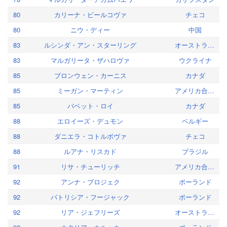
80
カリーナ・ビールコヴァ
チェコ
80
ニウ・ディー
中国
83
ルシンダ・アン・スターリング
オーストラリア
83
マルガリータ・ザハロヴァ
ウクライナ
85
ブロンウェン・カーニス
カナダ
85
ミーガン・マーティン
アメリカ合衆国
85
バベット・ロイ
カナダ
88
エロイーズ・デュモン
ベルギー
88
ダニエラ・コトルボヴァ
チェコ
88
ルアナ・リスカド
ブラジル
91
リサ・チューリッチ
アメリカ合衆国
92
アンナ・ブロジェク
ポーランド
92
パトリシア・フージャック
ポーランド
92
リア・ジェフリーズ
オーストラリア