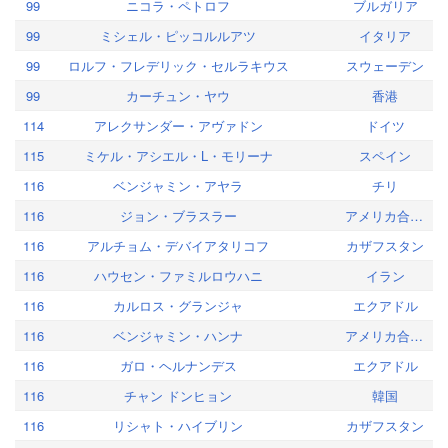
99
ニコラ・ペトロフ
ブルガリア
99
ミシェル・ピッコルルアツ
イタリア
99
ロルフ・フレデリック・セルラキウス
スウェーデン
99
カーチュン・ヤウ
香港
114
アレクサンダー・アヴァドン
ドイツ
115
ミケル・アシエル・L・モリーナ
スペイン
116
ベンジャミン・アヤラ
チリ
116
ジョン・ブラスラー
アメリカ合衆国
116
アルチョム・デバイアタリコフ
カザフスタン
116
ハウセン・ファミルロウハニ
イラン
116
カルロス・グランジャ
エクアドル
116
ベンジャミン・ハンナ
アメリカ合衆国
116
ガロ・ヘルナンデス
エクアドル
116
チャン ドンヒョン
韓国
116
リシャト・ハイブリン
カザフスタン