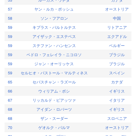
57
ヤン・ルカ・ポッシュ
オーストリア
58
ソン・フアロン
中国
59
キプラス・バルトルナス
リトアニア
59
アイザック・エステベス
エクアドル
59
ステファン・ハンセンス
ベルギー
59
ペドロ・フェレイラ・ニコロソ
ブラジル
59
ジャン・オーリッケス
ブラジル
59
セルヒオ・パストール・マルティネス
スペイン
65
セバスチャン・ラズール
カナダ
66
ウィリアム・ボシ
イギリス
67
リッカルド・ピアッツァ
イタリア
68
アイダン・ロバーツ
イギリス
68
ザン・スーダー
スロベニア
70
ゲオルク・パルマ
オーストリア