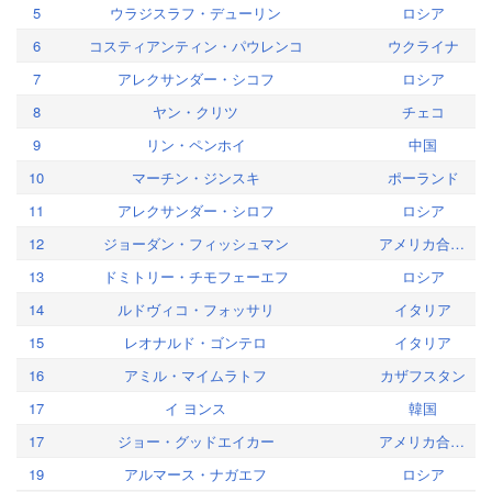
5
ウラジスラフ・デューリン
ロシア
6
コスティアンティン・パウレンコ
ウクライナ
7
アレクサンダー・シコフ
ロシア
8
ヤン・クリツ
チェコ
9
リン・ペンホイ
中国
10
マーチン・ジンスキ
ポーランド
11
アレクサンダー・シロフ
ロシア
12
ジョーダン・フィッシュマン
アメリカ合衆国
13
ドミトリー・チモフェーエフ
ロシア
14
ルドヴィコ・フォッサリ
イタリア
15
レオナルド・ゴンテロ
イタリア
16
アミル・マイムラトフ
カザフスタン
17
イ ヨンス
韓国
17
ジョー・グッドエイカー
アメリカ合衆国
19
アルマース・ナガエフ
ロシア