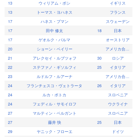
13
ウィリアム・ボシ
イギリス
13
トーマス・ヨハネス
フランス
17
ハネス・プマン
スウェーデン
17
田中 修太
18
日本
17
ゲオルク・パルマ
オーストリア
20
ショーン・ベイリー
アメリカ合衆国
21
アレクセイ・ルブツォフ
30
ロシア
22
ステファノ・ギソルフィ
25
イタリア
23
ルドルフ・ルアーナ
アメリカ合衆国
24
フランチェスコ・ヴェトラータ
26
イタリア
24
ルカ・ポトカ
スロベニア
24
フェディル・サモイロフ
ウクライナ
27
マルティン・ベルガント
スロベニア
27
藤井 快
25
日本
29
ヤニック・フローエ
ドイツ