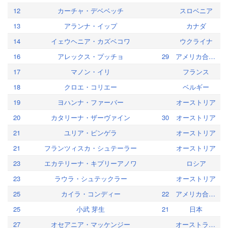
12
カーチャ・デベベッチ
スロベニア
13
アランナ・イップ
カナダ
14
イェウヘニア・カズベコワ
ウクライナ
16
アレックス・プッチョ
29
アメリカ合衆国
17
マノン・イリ
フランス
18
クロエ・コリエー
ベルギー
19
ヨハンナ・ファーバー
オーストリア
20
カタリーナ・ザーヴァイン
30
オーストリア
21
ユリア・ピンゲラ
オーストリア
21
フランツィスカ・シュテーラー
オーストリア
23
エカテリーナ・キプリーアノワ
ロシア
23
ラウラ・シュテックラー
オーストリア
25
カイラ・コンディー
22
アメリカ合衆国
25
小武 芽生
21
日本
27
オセアニア・マッケンジー
オーストラリア