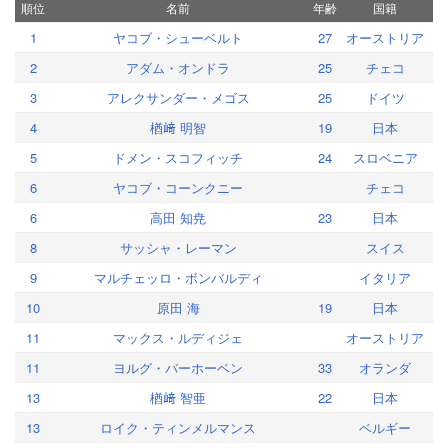
順位
名前
年齢
国籍
1
ヤコブ・シューベルト
27
オーストリア
2
アダム・オンドラ
25
チェコ
3
アレクサンダー・メゴス
25
ドイツ
4
楢﨑 明智
19
日本
5
ドメン・スコフィッチ
24
スロベニア
6
ヤコブ・コーンクニー
チェコ
6
高田 知尭
23
日本
8
サッシャ・レーマン
スイス
9
マルチェッロ・ボンバルディ
イタリア
10
原田 海
19
日本
11
マックス・ルディジェ
オーストリア
11
ヨルグ・バーホーベン
33
オランダ
13
楢﨑 智亜
22
日本
13
ロイク・ティンメルマンス
ベルギー