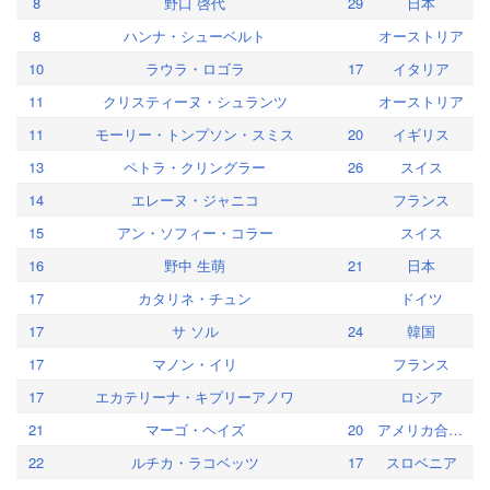
8
野口 啓代
29
日本
8
ハンナ・シューベルト
オーストリア
10
ラウラ・ロゴラ
17
イタリア
11
クリスティーヌ・シュランツ
オーストリア
11
モーリー・トンプソン・スミス
20
イギリス
13
ペトラ・クリングラー
26
スイス
14
エレーヌ・ジャニコ
フランス
15
アン・ソフィー・コラー
スイス
16
野中 生萌
21
日本
17
カタリネ・チュン
ドイツ
17
サ ソル
24
韓国
17
マノン・イリ
フランス
17
エカテリーナ・キプリーアノワ
ロシア
21
マーゴ・ヘイズ
20
アメリカ合衆国
22
ルチカ・ラコベッツ
17
スロベニア