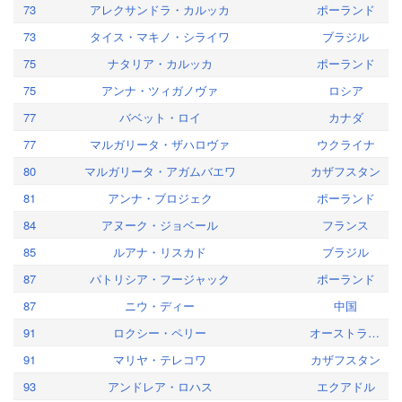
73
アレクサンドラ・カルッカ
ポーランド
73
タイス・マキノ・シライワ
ブラジル
75
ナタリア・カルッカ
ポーランド
75
アンナ・ツィガノヴァ
ロシア
77
バベット・ロイ
カナダ
77
マルガリータ・ザハロヴァ
ウクライナ
80
マルガリータ・アガムバエワ
カザフスタン
81
アンナ・ブロジェク
ポーランド
84
アヌーク・ジョベール
フランス
85
ルアナ・リスカド
ブラジル
87
パトリシア・フージャック
ポーランド
87
ニウ・ディー
中国
91
ロクシー・ペリー
オーストラリア
91
マリヤ・テレコワ
カザフスタン
93
アンドレア・ロハス
エクアドル