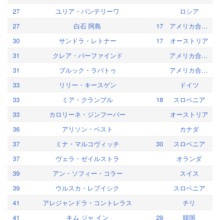
27
ユリア・パンテリーワ
ロシア
27
白石 阿島
17
アメリカ合衆国
30
サンドラ・レトナー
17
オーストリア
31
クレア・バーファインド
アメリカ合衆国
31
ブルック・ラバトゥ
アメリカ合衆国
33
リリー・キースゲン
ドイツ
33
ミア・クランプル
18
スロベニア
33
カロリーネ・ジンフーバー
オーストリア
36
アリソン・ベスト
カナダ
37
ミナ・マルコヴィッチ
30
スロベニア
37
ヴェラ・ゼイルストラ
オランダ
39
アン・ソフィー・コラー
スイス
39
ウルスカ・レプイシク
スロベニア
41
アレジャンドラ・コントレラス
チリ
41
キム ジャ イン
29
韓国