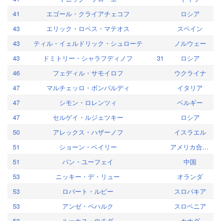
41
エゴール・クライアチェコフ
ロシア
43
エリック・ロペス・マテオス
スペイン
43
ティル・イェルドリック・シュローテ
ノルウェー
43
ドミトリー・シャラフディノフ
31
ロシア
46
フェディル・サモイロフ
ウクライナ
47
マルチェッロ・ボンバルディ
イタリア
47
シモン・ロレンツィ
ベルギー
47
セルゲイ・ルジェツキー
ロシア
50
アレックス・ハザーノフ
イスラエル
51
ショーン・ベイリー
アメリカ合衆国
51
パン・ユーフェイ
中国
53
ニッキー・デ・リュー
オランダ
53
ロバート・ルビー
スロバキア
53
アンゼ・ペハルク
スロベニア
53
ルーカス・ウチダ
カナダ