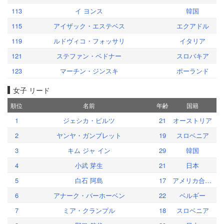
113
イ ヨンス
韓国
115
アイザック・エステベス
エクアドル
119
ルドヴィコ・フォッサリ
イタリア
121
ステファン・ベドナー
スロバキア
123
マーチン・ジンスキ
ポーランド
女子 リード
順位
名前
年齢
国籍
1
ジェシカ・ピルツ
21
オーストリア
2
ヤンヤ・ガンブレット
19
スロベニア
3
キム ジャ イン
29
韓国
4
小武 芽生
21
日本
5
白石 阿島
17
アメリカ合衆国
6
アナーク・バーホーベン
22
ベルギー
7
ミア・クランプル
18
スロベニア