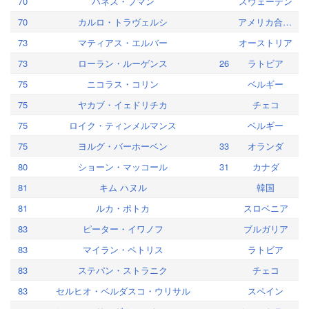
70
ハネス・プマン
スウェーデン
70
カルロ・トラヴェルシ
アメリカ合衆国
73
マティアス・エルバー
オーストリア
73
ローラン・ルーゲンス
26
ラトビア
75
ニコラス・コリン
ベルギー
75
ヤカブ・イェドリチカ
チェコ
75
ロイク・ティンメルマンス
ベルギー
75
ヨルグ・バーホーベン
33
オランダ
80
ショーン・マッコール
31
カナダ
81
キム ハヌル
韓国
81
ルカ・ポトカ
スロベニア
83
ピーター・イワノフ
ブルガリア
83
マイラン・ペトリス
ラトビア
83
ステパン・ストラニク
チェコ
83
セルヒオ・ベルダスコ・ウリサル
スペイン