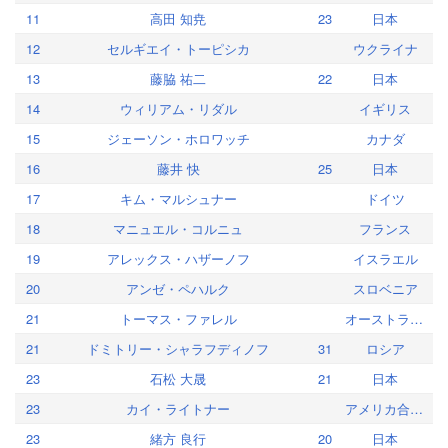
11
高田 知尭
23
日本
12
セルギエイ・トーピシカ
ウクライナ
13
藤脇 祐二
22
日本
14
ウィリアム・リダル
イギリス
15
ジェーソン・ホロワッチ
カナダ
16
藤井 快
25
日本
17
キム・マルシュナー
ドイツ
18
マニュエル・コルニュ
フランス
19
アレックス・ハザーノフ
イスラエル
20
アンゼ・ペハルク
スロベニア
21
トーマス・ファレル
オーストラリア
21
ドミトリー・シャラフディノフ
31
ロシア
23
石松 大晟
21
日本
23
カイ・ライトナー
アメリカ合衆国
23
緒方 良行
20
日本