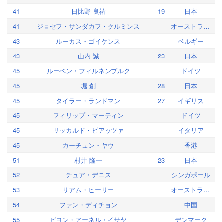
41
日比野 良祐
19
日本
41
ジョセフ・サンダカフ・クルミンス
オーストラリア
43
ルーカス・ゴイケンス
ベルギー
43
山内 誠
23
日本
45
ルーベン・フィルネンブルク
ドイツ
45
堀 創
28
日本
45
タイラー・ランドマン
27
イギリス
45
フィリップ・マーティン
ドイツ
45
リッカルド・ピアッツァ
イタリア
45
カーチュン・ヤウ
香港
51
村井 隆一
23
日本
52
チュア・デニス
シンガポール
53
リアム・ヒーリー
オーストラリア
54
ファン・ディチョン
中国
55
ビヨン・アーネル・イサヤ
デンマーク