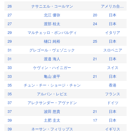
26
ナサニエル・コールマン
アメリカ合衆国
27
北江 優弥
20
日本
27
渡部 桂太
24
日本
29
マルチェッロ・ボンバルディ
イタリア
29
樋口 純裕
25
日本
31
グレゴール・ヴェゾニック
スロベニア
31
渡邉 海人
21
日本
33
ケヴィン・ハイニガー
スイス
33
亀山 凌平
21
日本
35
チュン・チー・ショージ・チャン
香港
35
アルバン・レビエ
フランス
37
アレクサンダー・アヴァドン
ドイツ
37
波田 悠貴
21
日本
39
土肥 圭太
17
日本
39
ネーサン・フィリップス
イギリス