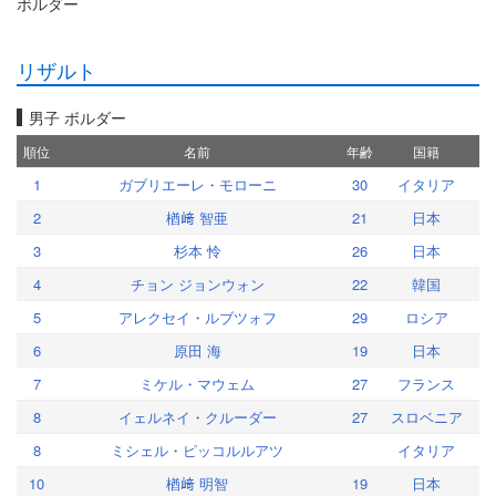
ボルダー
リザルト
男子 ボルダー
順位
名前
年齢
国籍
1
ガブリエーレ・モローニ
30
イタリア
2
楢﨑 智亜
21
日本
3
杉本 怜
26
日本
4
チョン ジョンウォン
22
韓国
5
アレクセイ・ルブツォフ
29
ロシア
6
原田 海
19
日本
7
ミケル・マウェム
27
フランス
8
イェルネイ・クルーダー
27
スロベニア
8
ミシェル・ピッコルルアツ
イタリア
10
楢﨑 明智
19
日本