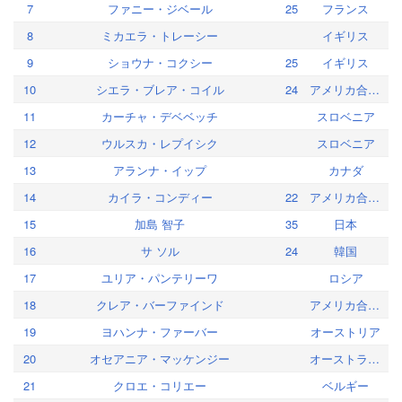
7
ファニー・ジベール
25
フランス
8
ミカエラ・トレーシー
イギリス
9
ショウナ・コクシー
25
イギリス
10
シエラ・ブレア・コイル
24
アメリカ合衆国
11
カーチャ・デベベッチ
スロベニア
12
ウルスカ・レプイシク
スロベニア
13
アランナ・イップ
カナダ
14
カイラ・コンディー
22
アメリカ合衆国
15
加島 智子
35
日本
16
サ ソル
24
韓国
17
ユリア・パンテリーワ
ロシア
18
クレア・バーファインド
アメリカ合衆国
19
ヨハンナ・ファーバー
オーストリア
20
オセアニア・マッケンジー
オーストラリア
21
クロエ・コリエー
ベルギー