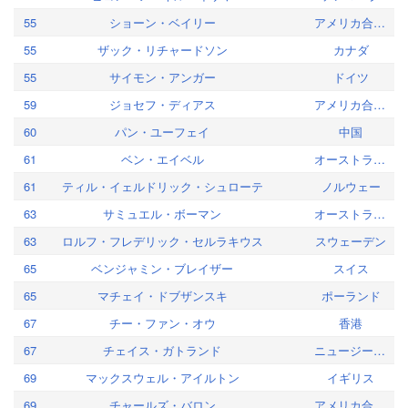
55
ショーン・ベイリー
アメリカ合衆国
55
ザック・リチャードソン
カナダ
55
サイモン・アンガー
ドイツ
59
ジョセフ・ディアス
アメリカ合衆国
60
パン・ユーフェイ
中国
61
ベン・エイベル
オーストラリア
61
ティル・イェルドリック・シュローテ
ノルウェー
63
サミュエル・ボーマン
オーストラリア
63
ロルフ・フレデリック・セルラキウス
スウェーデン
65
ベンジャミン・ブレイザー
スイス
65
マチェイ・ドブザンスキ
ポーランド
67
チー・ファン・オウ
香港
67
チェイス・ガトランド
ニュージーランド
69
マックスウェル・アイルトン
イギリス
69
チャールズ・バロン
アメリカ合衆国