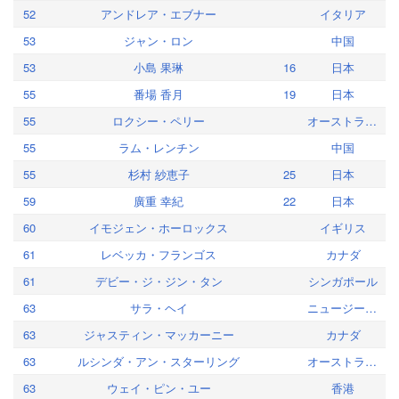
52
アンドレア・エブナー
イタリア
53
ジャン・ロン
中国
53
小島 果琳
16
日本
55
番場 香月
19
日本
55
ロクシー・ペリー
オーストラリア
55
ラム・レンチン
中国
55
杉村 紗恵子
25
日本
59
廣重 幸紀
22
日本
60
イモジェン・ホーロックス
イギリス
61
レベッカ・フランゴス
カナダ
61
デビー・ジ・ジン・タン
シンガポール
63
サラ・ヘイ
ニュージーランド
63
ジャスティン・マッカーニー
カナダ
63
ルシンダ・アン・スターリング
オーストラリア
63
ウェイ・ピン・ユー
香港