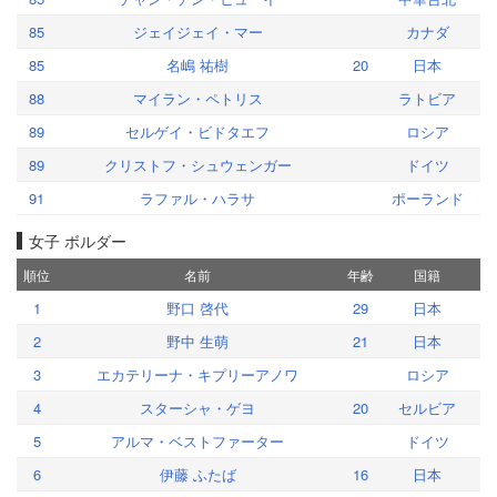
85
ジェイジェイ・マー
カナダ
85
名嶋 祐樹
20
日本
88
マイラン・ペトリス
ラトビア
89
セルゲイ・ビドタエフ
ロシア
89
クリストフ・シュウェンガー
ドイツ
91
ラファル・ハラサ
ポーランド
女子 ボルダー
順位
名前
年齢
国籍
1
野口 啓代
29
日本
2
野中 生萌
21
日本
3
エカテリーナ・キプリーアノワ
ロシア
4
スターシャ・ゲヨ
20
セルビア
5
アルマ・ベストファーター
ドイツ
6
伊藤 ふたば
16
日本