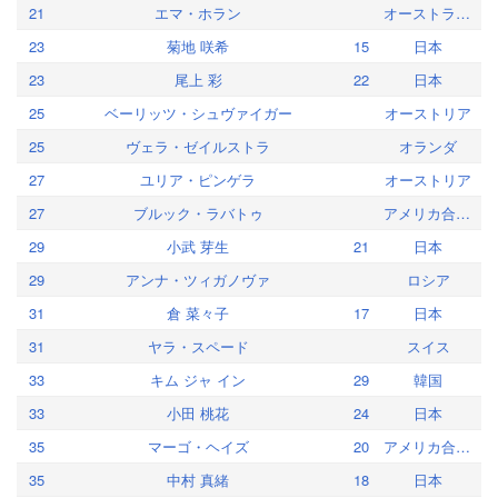
21
エマ・ホラン
オーストラリア
23
菊地 咲希
15
日本
23
尾上 彩
22
日本
25
ベーリッツ・シュヴァイガー
オーストリア
25
ヴェラ・ゼイルストラ
オランダ
27
ユリア・ピンゲラ
オーストリア
27
ブルック・ラバトゥ
アメリカ合衆国
29
小武 芽生
21
日本
29
アンナ・ツィガノヴァ
ロシア
31
倉 菜々子
17
日本
31
ヤラ・スペード
スイス
33
キム ジャ イン
29
韓国
33
小田 桃花
24
日本
35
マーゴ・ヘイズ
20
アメリカ合衆国
35
中村 真緒
18
日本