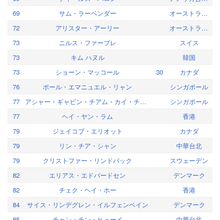
69
サム・ラーベンダー
オーストラリア
72
アリスター・アーリー
オーストラリア
73
ニルス・ファーブレ
スイス
73
キム ハヌル
韓国
73
ショーン・マッコール
30
カナダ
76
ポール・エマニュエル・リャン
シンガポール
77
アシャー・ギャビン・チアム・カイ・チェン
シンガポール
77
ヘイ・ヤン・ラム
香港
79
ジェイコブ・エリオット
カナダ
79
リン・チア・シャン
中華台北
79
クリストファー・リンドバック
スウェーデン
82
エリアス・エドバードセン
デンマーク
82
チェク・ヘイ・ホー
香港
84
サイス・リンデグレン・イルフェンベイン
デンマーク
85
チャン・チン・ヒューイ
中華台北