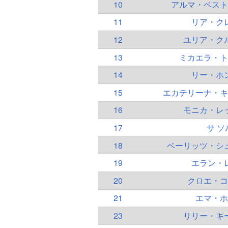
10
アルマ・ベスト
11
リア・ク
12
ユリア・ク
13
ミカエラ・ト
14
リー・ホ
15
エカテリーナ・キ
16
モニカ・レ
17
サ ソ
18
ベーリッツ・シ
19
エラン・
20
クロエ・コ
21
エマ・ホ
23
リリー・キ