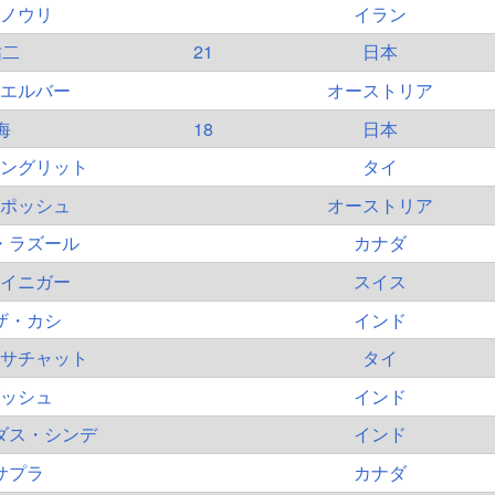
ノウリ
イラン
祐二
21
日本
エルバー
オーストリア
海
18
日本
ングリット
タイ
ポッシュ
オーストリア
・ラズール
カナダ
イニガー
スイス
ザ・カシ
インド
サチャット
タイ
ッシュ
インド
ダス・シンデ
インド
サプラ
カナダ