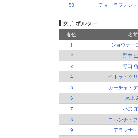
53
ティーラフォン・
女子 ボルダー
順位
名前
1
ショウナ・
2
野中 
3
野口 
4
ペトラ・クリ
5
カーチャ・デ
6
尾上 
7
小武 
8
ヨハンナ・フ
9
アランナ・