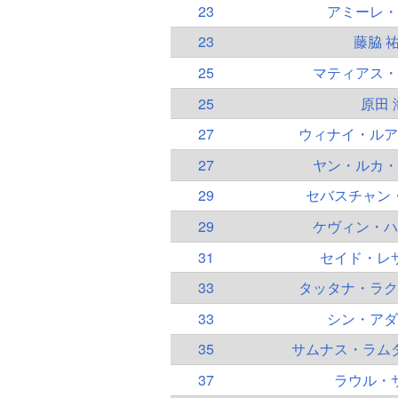
23
アミーレ・
23
藤脇 
25
マティアス・
25
原田 
27
ウィナイ・ルア
27
ヤン・ルカ・
29
セバスチャン
29
ケヴィン・ハ
31
セイド・レ
33
タッタナ・ラク
33
シン・アダ
35
サムナス・ラム
37
ラウル・