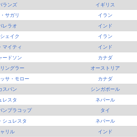
バランズ
イギリス
・サガリ
イラン
バレラオ
インド
シェイク
イラン
・マイティ
インド
ャードソン
カナダ
リングラー
オーストリア
ッサ・モロー
カナダ
カスバン
シンガポール
ュレスタ
ネパール
バンプラコップ
タイ
・シュレスタ
ネパール
ャリル
インド