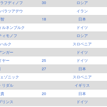
ラフディノフ
30
ロシア
バラツアデウ
イラン
明智
18
日本
ィルネンブルク
ドイツ
ティモノフ
ロシア
ハルク
スロベニア
アンガー
ドイツ
イヤー
25
ドイツ
創
27
日本
ェゾニック
スロベニア
・リダル
イギリス
悠貴
20
日本
プリンス
ドイツ