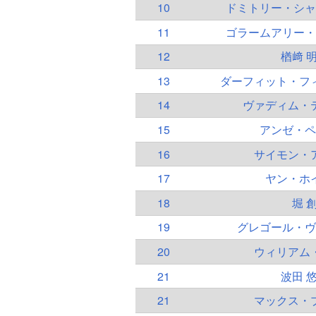
10
ドミトリー・シャ
11
ゴラームアリー・
12
楢﨑 
13
ダーフィット・フ
14
ヴァディム・
15
アンゼ・ペ
16
サイモン・
17
ヤン・ホ
18
堀 
19
グレゴール・ヴ
20
ウィリアム
21
波田 
21
マックス・