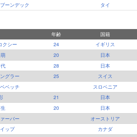
ブーンデック
タイ
年齢
国籍
コクシー
24
イギリス
生萌
20
日本
啓代
28
日本
ングラー
25
スイス
ベベッチ
スロベニア
彩
21
日本
芽生
20
日本
ァーバー
オーストリア
イップ
カナダ