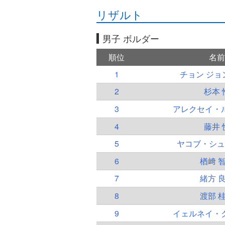
リザルト
男子 ボルダー
順位
名前
1
チョン ジョ
2
杉本 
3
アレクセイ・
4
藤井 
5
ヤコブ・シュ
6
楢﨑 
7
緒方 
8
渡部 
9
イェルネイ・