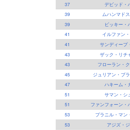
37
デビッド・
39
ムハンマドス
39
ビッキー・
41
イルファン・
41
サンディープ
43
ザック・リチ
43
フローラン・ク
45
ジュリアン・ブラ
47
ハキーム・
51
サマン・シ
51
ファンフォーン・
53
プラニル・マン
53
アジズ・ジ