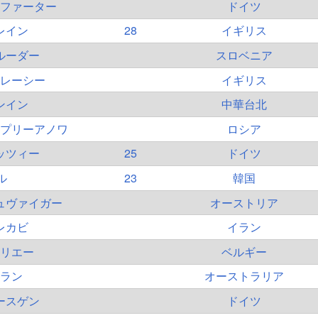
ファーター
ドイツ
レイン
28
イギリス
ルーダー
スロベニア
レーシー
イギリス
ンイン
中華台北
プリーアノワ
ロシア
ッツィー
25
ドイツ
ル
23
韓国
ュヴァイガー
オーストリア
レカビ
イラン
リエー
ベルギー
ラン
オーストラリア
ースゲン
ドイツ