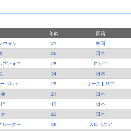
年齢
国籍
ンウォン
21
韓国
怜
25
日本
ルブツォフ
28
ロシア
快
24
日本
ーベルト
26
オーストリア
智亜
21
日本
良行
19
日本
桂太
23
日本
クルーダー
26
スロベニア