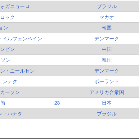
ォガニョーロ
ブラジル
ロック
マカオ
ョン
韓国
・イルフェンベイン
デンマーク
ンビン
中国
ンソン
韓国
ン・ニールセン
デンマーク
ェンテク
ポーランド
カーソン
アメリカ合衆国
明智
23
日本
シ・ハナダ
ブラジル