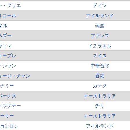
ン・フリエ
ドイツ
オニール
アイルランド
ヌル
韓国
ベズー
フランス
ヴィン
イスラエル
ァーブレ
スイス
・シャン
中華台北
ョージ・チャン
香港
ナミー
カナダ
パークス
オーストラリア
・ワグナー
チリ
ーリー
オーストラリア
カンロン
アイルランド