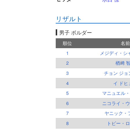
リザルト
男子 ボルダー
順位
名前
1
メジディ・シ
2
楢﨑 
3
チョン ジョ
4
イ ドヒ
5
マニュエル・
6
ニコライ・ウ
7
ヤニック・
8
トビー・ロ