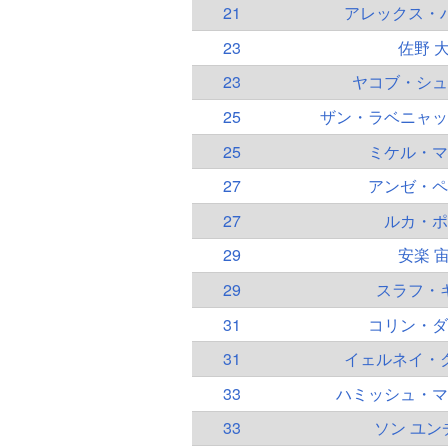
21
アレックス・
23
佐野 
23
ヤコブ・シュ
25
ザン・ラベニャッ
25
ミケル・マ
27
アンゼ・ペ
27
ルカ・ポ
29
安楽 
29
スラフ・
31
コリン・ダ
31
イェルネイ・
33
ハミッシュ・マ
33
ソン ユン