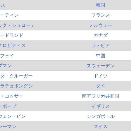
ンス
韓国
ーティン
フランス
ック・シュローテ
ノルウェー
ードランド
カナダ
グロザディス
ラトビア
フェイ
中国
プマン
スウェーデン
ダ・クルーガー
ドイツ
ラチュポングシ
タイ
・コッサー
南アフリカ共和国
・ポープ
イギリス
ウェン・ビン
シンガポール
レーマン
スイス