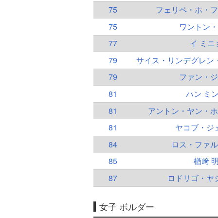
75
フェリペ・ホ・フ
75
ワントン・
77
イ ミニ
79
サイス・リンデグレン
79
ファン・ジ
81
ハン ミ
81
アントン・ヤン・ホ
81
ヤコブ・ジ
84
ロス・ファル
85
楢﨑 
87
ロドリゴ・ヤ
女子 ボルダー