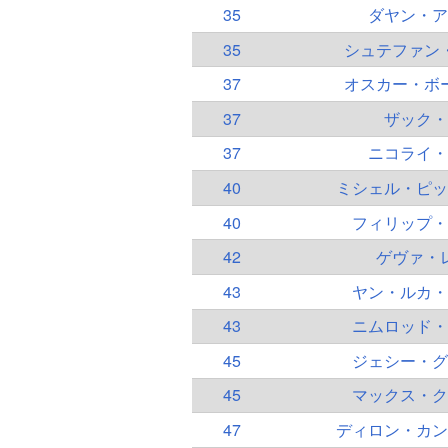
35
ダヤン・ア
35
シュテファン
37
オスカー・ボ
37
ザック・
37
ニコライ・
40
ミシェル・ピッ
40
フィリップ・
42
ゲヴァ・
43
ヤン・ルカ・
43
ニムロッド・
45
ジェシー・グ
45
マックス・ク
47
ディロン・カン