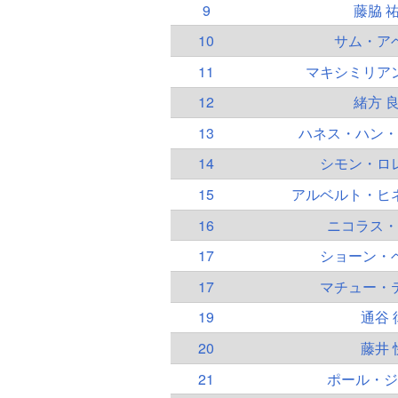
9
藤脇 
10
サム・ア
11
マキシミリア
12
緒方 
13
ハネス・ハン・
14
シモン・ロ
15
アルベルト・ヒ
16
ニコラス・
17
ショーン・
17
マチュー・
19
通谷 
20
藤井 
21
ポール・ジ