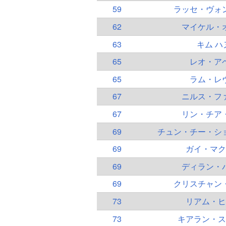
59
ラッセ・ヴォ
62
マイケル・
63
キム ハ
65
レオ・ア
65
ラム・レ
67
ニルス・フ
67
リン・チア
69
チュン・チー・シ
69
ガイ・マク
69
ディラン・
69
クリスチャン
73
リアム・ヒ
73
キアラン・ス