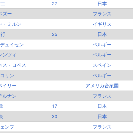
祐二
27
日本
ベズー
フランス
ン・ミルン
イギリス
良行
25
日本
デュイセン
ベルギー
レンツィ
ベルギー
ネス・ロペス
スペイン
コリン
ベルギー
ベイリー
アメリカ合衆国
テルナン
フランス
律
17
日本
快
30
日本
ェンフ
フランス