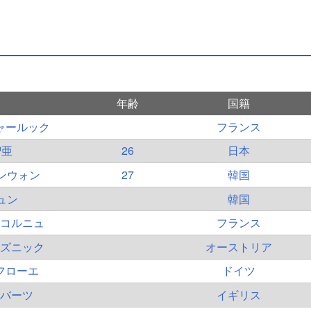
年齢
国籍
ャールック
フランス
智亜
26
日本
ンウォン
27
韓国
ュン
韓国
コルニュ
フランス
ズニック
オーストリア
フローエ
ドイツ
バーツ
イギリス