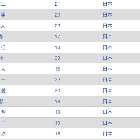
祐二
21
日本
智亜
20
日本
海人
20
日本
海
17
日本
良行
18
日本
稔
33
日本
結太
16
日本
隆一
22
日本
大晟
20
日本
響
18
日本
知希
18
日本
凌平
19
日本
優弥
18
日本