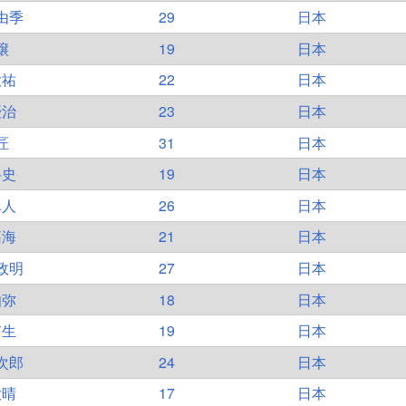
由季
29
日本
譲
19
日本
大祐
22
日本
優治
23
日本
匠
31
日本
将史
19
日本
隼人
26
日本
拓海
21
日本
政明
27
日本
伽弥
18
日本
侑生
19
日本
次郎
24
日本
大晴
17
日本