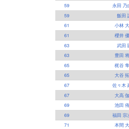
59
永田 乃
59
飯田 
61
小林 
61
櫻井 
63
武田 
63
豊田 
65
梶谷 
65
大谷 
67
佐々木 
67
大高 
69
池田 
69
福田 宗
71
本間 