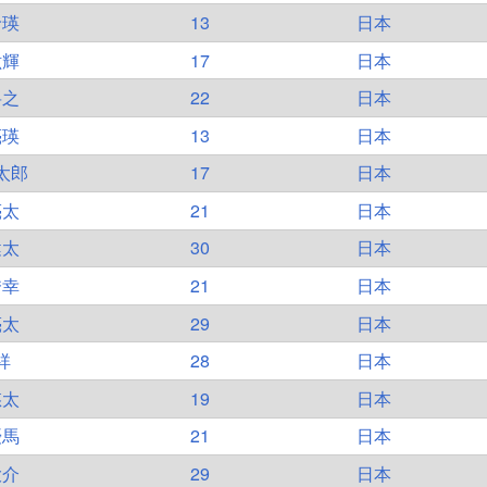
玲瑛
13
日本
紘輝
17
日本
将之
22
日本
亮瑛
13
日本
太郎
17
日本
亮太
21
日本
健太
30
日本
秀幸
21
日本
亮太
29
日本
祥
28
日本
悠太
19
日本
優馬
21
日本
大介
29
日本