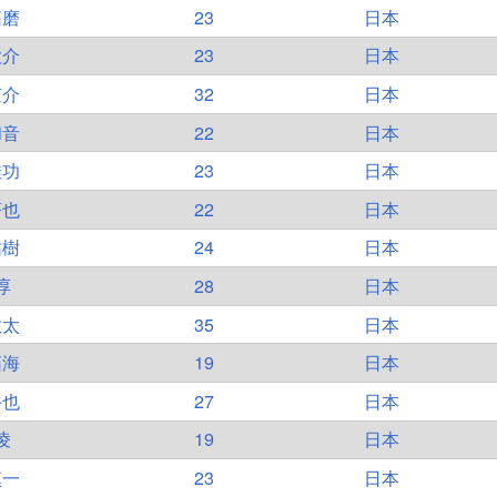
拓磨
23
日本
大介
23
日本
京介
32
日本
和音
22
日本
佳功
23
日本
蒼也
22
日本
祐樹
24
日本
淳
28
日本
敬太
35
日本
拓海
19
日本
裕也
27
日本
凌
19
日本
慎一
23
日本