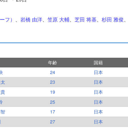
チーフ）
、
岩橋 由洋
、
笠原 大輔
、
芝田 将基
、
杉田 雅俊
年齢
国籍
快
24
日本
桂太
23
日本
悠貴
19
日本
怜
25
日本
明智
17
日本
創
27
日本