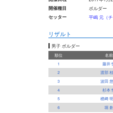
開催種目
ボルダー
セッター
平嶋 元（
リザルト
男子 ボルダー
順位
名前
1
藤井 
2
渡部 
3
波田 
4
杉本 
5
楢﨑 
6
堀 