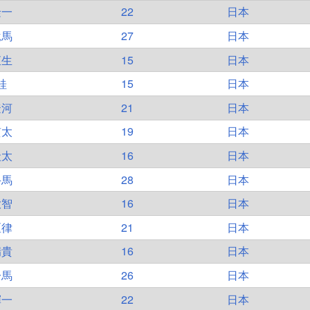
隆一
22
日本
竜馬
27
日本
直生
15
日本
桂
15
日本
遼河
21
日本
貫太
19
日本
圭太
16
日本
斗馬
28
日本
大智
16
日本
匡律
21
日本
瑞貴
16
日本
一馬
26
日本
輝一
22
日本