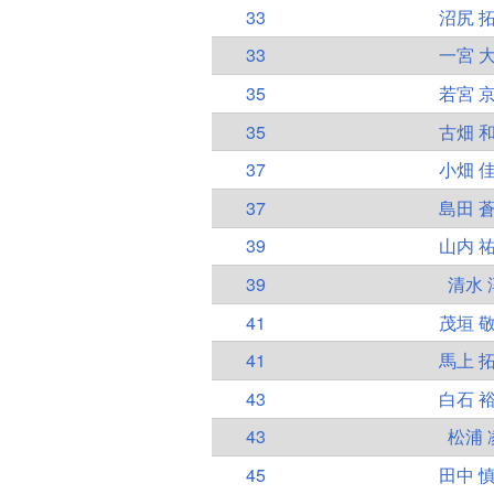
33
沼尻 
33
一宮 
35
若宮 
35
古畑 
37
小畑 
37
島田 
39
山内 
39
清水 
41
茂垣 
41
馬上 
43
白石 
43
松浦 
45
田中 