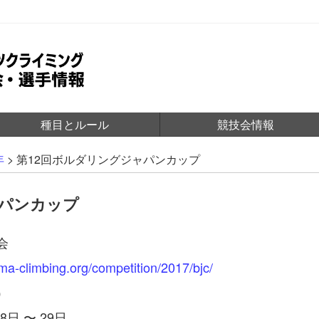
種目とルール
競技会情報
年
>
第12回ボルダリングジャパンカップ
ャパンカップ
会
jma-climbing.org/competition/2017/bjc/
）
8日 〜 29日