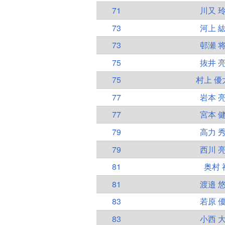
71
川又 
73
河上 
73
邨瀬 
75
抜井 
75
村上 優
77
岩本 
77
宮本 
79
高力 
79
西川 
81
奥村 
81
渡邉 
83
若原 
83
小西 