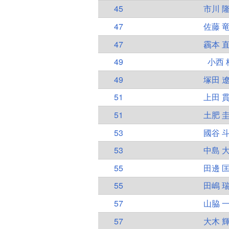
45
市川 
47
佐藤 
47
靏本 
49
小西 
49
塚田 
51
上田 
51
土肥 
53
國谷 
53
中島 
55
田邊 
55
田嶋 
57
山脇 
57
大木 