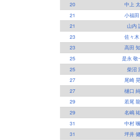
20
中上 
21
小福田
21
山内 
23
佐々木
23
高田 
25
是永 敬
25
柴沼 
27
尾崎 
27
樋口 
29
若尾 
29
名嶋 
31
中村 
31
坪井 