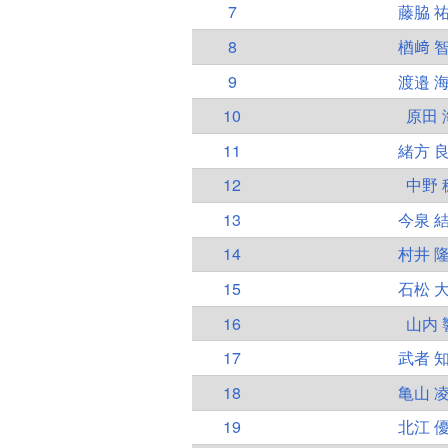
7
藤脇 
8
楢﨑 
9
渡邉 
10
原田 
11
緒方 
12
中野 
13
今泉 
14
村井 
15
石松 
16
山内 
17
武者 
18
亀山 
19
北江 