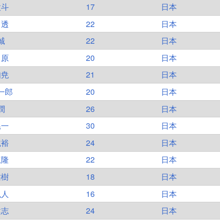
太斗
17
日本
 透
22
日本
誠
22
日本
 原
20
日本
知尭
21
日本
一郎
20
日本
潤
26
日本
晃一
30
日本
純裕
24
日本
龍隆
22
日本
祐樹
18
日本
颯人
16
日本
健志
24
日本