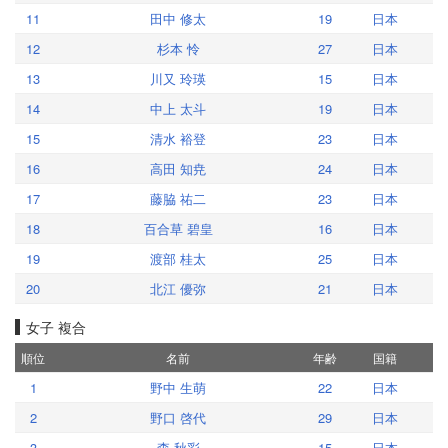
11
田中 修太
19
日本
12
杉本 怜
27
日本
13
川又 玲瑛
15
日本
14
中上 太斗
19
日本
15
清水 裕登
23
日本
16
高田 知尭
24
日本
17
藤脇 祐二
23
日本
18
百合草 碧皇
16
日本
19
渡部 桂太
25
日本
20
北江 優弥
21
日本
女子 複合
順位
名前
年齢
国籍
1
野中 生萌
22
日本
2
野口 啓代
29
日本
3
森 秋彩
15
日本