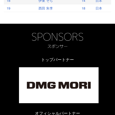
18
伊東 そら
14
日本
19
西田 朱李
18
日本
トップパートナー
オフィシャルパートナー