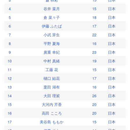
4
谷井 菜月
15
日本
5
倉 菜々子
18
日本
6
伊藤 ふたば
17
日本
7
小武 芽生
22
日本
8
平野 夏海
16
日本
9
廣重 幸紀
23
日本
10
中村 真緒
19
日本
11
工藤 花
15
日本
12
樋口 結花
17
日本
13
栗田 湖有
16
日本
14
大田 理裟
26
日本
15
大河内 芹香
20
日本
16
高田 こころ
20
日本
17
美谷島 ももか
15
日本