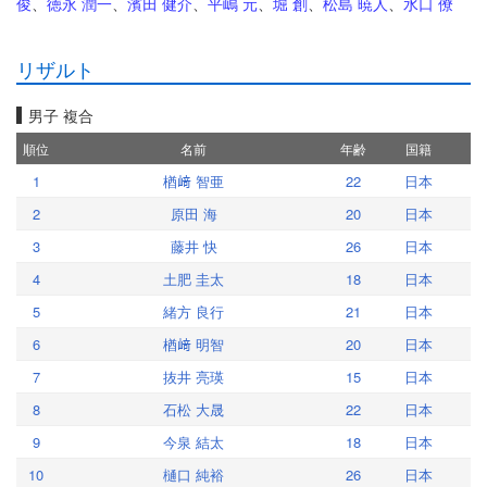
俊
、
徳永 潤一
、
濱田 健介
、
平嶋 元
、
堀 創
、
松島 暁人
、
水口 僚
リザルト
男子 複合
順位
名前
年齢
国籍
1
楢﨑 智亜
22
日本
2
原田 海
20
日本
3
藤井 快
26
日本
4
土肥 圭太
18
日本
5
緒方 良行
21
日本
6
楢﨑 明智
20
日本
7
抜井 亮瑛
15
日本
8
石松 大晟
22
日本
9
今泉 結太
18
日本
10
樋口 純裕
26
日本