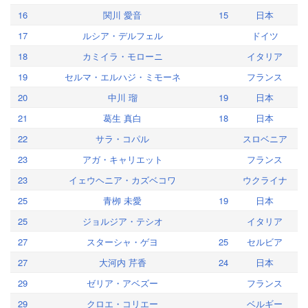
16
関川 愛音
15
日本
17
ルシア・デルフェル
ドイツ
18
カミイラ・モローニ
イタリア
19
セルマ・エルハジ・ミモーネ
フランス
20
中川 瑠
19
日本
21
葛生 真白
18
日本
22
サラ・コパル
スロベニア
23
アガ・キャリエット
フランス
23
イェウヘニア・カズベコワ
ウクライナ
25
青栁 未愛
19
日本
25
ジョルジア・テシオ
イタリア
27
スターシャ・ゲヨ
25
セルビア
27
大河内 芹香
24
日本
29
ゼリア・アベズー
フランス
29
クロエ・コリエー
ベルギー