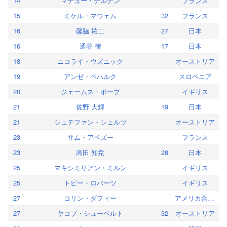
14
マチュー・テルナン
フランス
15
ミケル・マウェム
32
フランス
16
藤脇 祐二
27
日本
16
通谷 律
17
日本
18
ニコライ・ウズニック
オーストリア
19
アンゼ・ペハルク
スロベニア
20
ジェームス・ポープ
イギリス
21
佐野 大輝
19
日本
21
シュテファン・シェルツ
オーストリア
23
サム・アベズー
フランス
23
高田 知尭
28
日本
25
マキシミリアン・ミルン
イギリス
25
トビー・ロバーツ
イギリス
27
コリン・ダフィー
アメリカ合衆国
27
ヤコブ・シューベルト
32
オーストリア