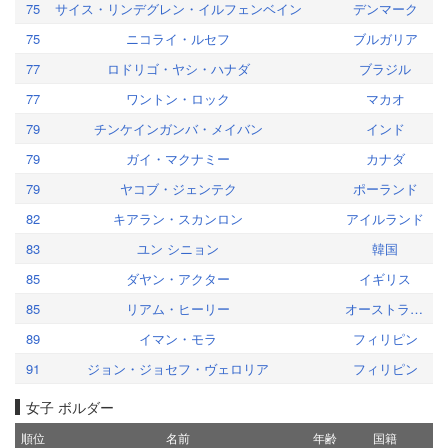
75
サイス・リンデグレン・イルフェンベイン
デンマーク
75
ニコライ・ルセフ
ブルガリア
77
ロドリゴ・ヤシ・ハナダ
ブラジル
77
ワントン・ロック
マカオ
79
チンケインガンバ・メイバン
インド
79
ガイ・マクナミー
カナダ
79
ヤコブ・ジェンテク
ポーランド
82
キアラン・スカンロン
アイルランド
83
ユン シニョン
韓国
85
ダヤン・アクター
イギリス
85
リアム・ヒーリー
オーストラリア
89
イマン・モラ
フィリピン
91
ジョン・ジョセフ・ヴェロリア
フィリピン
女子 ボルダー
順位
名前
年齢
国籍