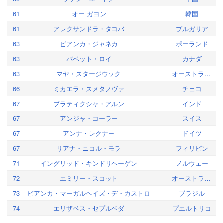
61
オー ガヨン
韓国
61
アレクサンドラ・タコバ
ブルガリア
63
ビアンカ・ジャネカ
ポーランド
63
バベット・ロイ
カナダ
63
マヤ・スタージウック
オーストラリア
66
ミカエラ・スメタノヴァ
チェコ
67
プラティクシャ・アルン
インド
67
アンジャ・コーラー
スイス
67
アンナ・レクナー
ドイツ
67
リアナ・ニコル・モラ
フィリピン
71
イングリッド・キンドリヘーゲン
ノルウェー
72
エミリー・スコット
オーストラリア
73
ビアンカ・マーガルヘイズ・デ・カストロ
ブラジル
74
エリザベス・セプルベダ
プエルトリコ