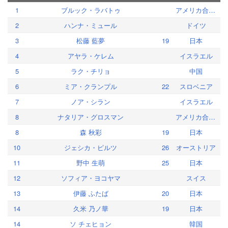
1
ブルック・ラバトゥ
アメリカ合衆国
2
ハンナ・ミュール
ドイツ
3
松藤 藍夢
19
日本
4
アヤラ・ケレム
イスラエル
5
ラク・チリョ
中国
6
ミア・クランプル
22
スロベニア
7
ノア・シラン
イスラエル
8
ナタリア・グロスマン
アメリカ合衆国
8
森 秋彩
19
日本
10
ジェシカ・ピルツ
26
オーストリア
11
野中 生萌
25
日本
12
ソフィア・ヨコヤマ
スイス
13
伊藤 ふたば
20
日本
14
久米 乃ノ華
19
日本
14
ソ チェヒョン
韓国