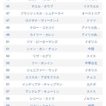
45
ヤエル・タウブ
イスラエル
47
フランツィスカ・シュテーラー
オーストリア
47
ロクサナ・ヴィーナント
ドイツ
49
クロー・コスコイ
アメリカ合衆国
49
カイリー・カレン
アメリカ合衆国
51
ゾイ・ピーターマンズ
イギリス
51
シャン・ホン・チュン
中国
53
リヴ・エグリ
スイス
53
リー・ホンイン
中華台北
53
ジェニファー・ウッド
イギリス
56
エリスカ・アダモフスカ
チェコ
57
インディアナ・チャップマン
カナダ
57
アンドレア・キューミン
スイス
59
レジーン・ストラ
ノルウェー
59
ツァン・ユートン
中国