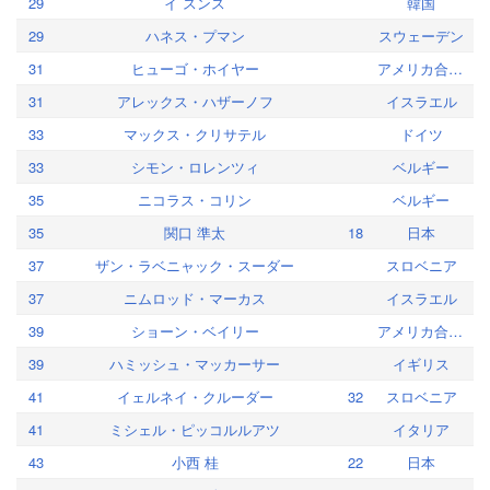
29
イ スンス
韓国
29
ハネス・プマン
スウェーデン
31
ヒューゴ・ホイヤー
アメリカ合衆国
31
アレックス・ハザーノフ
イスラエル
33
マックス・クリサテル
ドイツ
33
シモン・ロレンツィ
ベルギー
35
ニコラス・コリン
ベルギー
35
関口 準太
18
日本
37
ザン・ラベニャック・スーダー
スロベニア
37
ニムロッド・マーカス
イスラエル
39
ショーン・ベイリー
アメリカ合衆国
39
ハミッシュ・マッカーサー
イギリス
41
イェルネイ・クルーダー
32
スロベニア
41
ミシェル・ピッコルルアツ
イタリア
43
小西 桂
22
日本