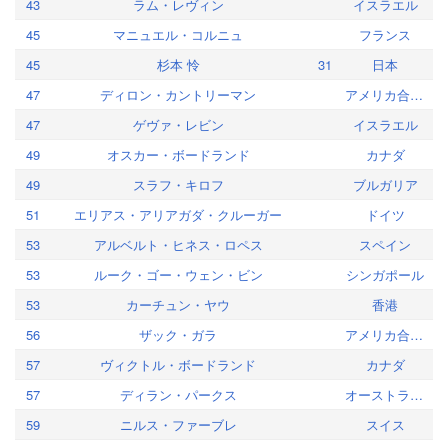
43
ラム・レヴィン
イスラエル
45
マニュエル・コルニュ
フランス
45
杉本 怜
31
日本
47
ディロン・カントリーマン
アメリカ合衆国
47
ゲヴァ・レビン
イスラエル
49
オスカー・ボードランド
カナダ
49
スラフ・キロフ
ブルガリア
51
エリアス・アリアガダ・クルーガー
ドイツ
53
アルベルト・ヒネス・ロペス
スペイン
53
ルーク・ゴー・ウェン・ビン
シンガポール
53
カーチュン・ヤウ
香港
56
ザック・ガラ
アメリカ合衆国
57
ヴィクトル・ボードランド
カナダ
57
ディラン・パークス
オーストラリア
59
ニルス・ファーブレ
スイス