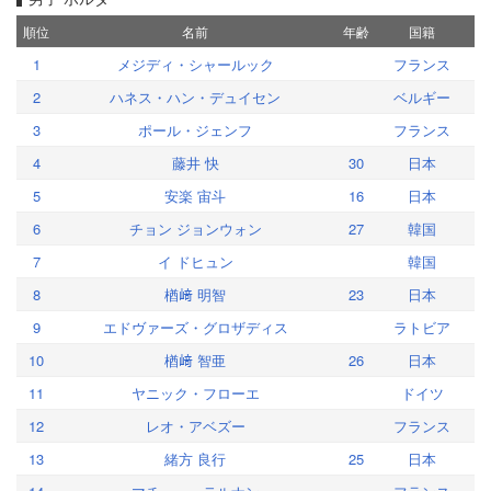
順位
名前
年齢
国籍
1
メジディ・シャールック
フランス
2
ハネス・ハン・デュイセン
ベルギー
3
ポール・ジェンフ
フランス
4
藤井 快
30
日本
5
安楽 宙斗
16
日本
6
チョン ジョンウォン
27
韓国
7
イ ドヒュン
韓国
8
楢﨑 明智
23
日本
9
エドヴァーズ・グロザディス
ラトビア
10
楢﨑 智亜
26
日本
11
ヤニック・フローエ
ドイツ
12
レオ・アベズー
フランス
13
緒方 良行
25
日本