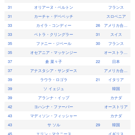
31
オリアーヌ・ベルトン
フランス
31
カーチャ・デベベッチ
スロベニア
33
カイラ・コンディー
26
アメリカ合衆国
33
ペトラ・クリングラー
31
スイス
35
ファニー・ジベール
30
フランス
35
オセアニア・マッケンジー
オーストラリア
37
倉 菜々子
22
日本
37
アナスタシア・サンダース
アメリカ合衆国
39
ラウラ・ロゴラ
21
イタリア
39
ソ イェジュ
韓国
39
アランナ・イップ
カナダ
42
ヨハンナ・ファーバー
オーストリア
43
マディソン・フィッシャー
カナダ
43
サ ソル
29
韓国
45
エリン・マクニース
イギリス