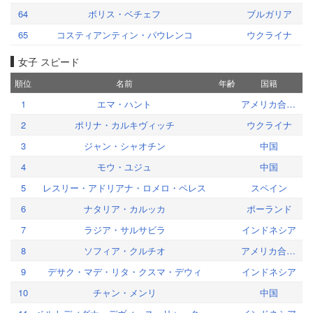
64
ボリス・ベチェフ
ブルガリア
65
コスティアンティン・パウレンコ
ウクライナ
女子 スピード
順位
名前
年齢
国籍
1
エマ・ハント
アメリカ合衆国
2
ポリナ・カルキヴィッチ
ウクライナ
3
ジャン・シャオチン
中国
4
モウ・ユジュ
中国
5
レスリー・アドリアナ・ロメロ・ペレス
スペイン
6
ナタリア・カルッカ
ポーランド
7
ラジア・サルサビラ
インドネシア
8
ソフィア・クルチオ
アメリカ合衆国
9
デサク・マデ・リタ・クスマ・デウィ
インドネシア
10
チャン・メンリ
中国