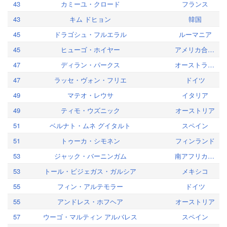
43
カミーユ・クロード
フランス
43
キム ドヒョン
韓国
45
ドラゴシュ・フルエラル
ルーマニア
45
ヒューゴ・ホイヤー
アメリカ合衆国
47
ディラン・パークス
オーストラリア
47
ラッセ・ヴォン・フリエ
ドイツ
49
マテオ・レウサ
イタリア
49
ティモ・ウズニック
オーストリア
51
ベルナト・ムネ グイタルト
スペイン
51
トゥーカ・シモネン
フィンランド
53
ジャック・バーニンガム
南アフリカ共和国
53
トール・ビジェガス・ガルシア
メキシコ
55
フィン・アルテモラー
ドイツ
55
アンドレス・ホフヘア
オーストリア
57
ウーゴ・マルティン アルバレス
スペイン