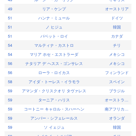
49
リア・ケンプ
オーストリア
51
ハンナ・ミュール
ドイツ
51
ノ ヒジュ
韓国
51
バベット・ロイ
カナダ
54
マルティナ・カストロ
チリ
54
マリア ホセ・エストラーダ
メキシコ
56
ナタリア デ ヘスス・ゴンサレス
メキシコ
56
ローラ・ロイカス
フィンランド
58
アイダ・トーレス・イラモラ
スペイン
59
アマンダ・クリスクオリ タヴァレス
ブラジル
59
ターニア・ハリス
オーストラリア
59
コートニー キャロル・スハーヘン
南アフリカ共和国
59
アンバー・シフェレールス
オランダ
59
ソ イェジュ
韓国