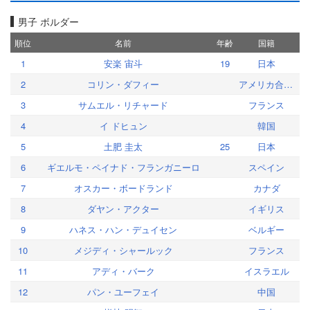
男子 ボルダー
順位
名前
年齢
国籍
1
安楽 宙斗
19
日本
2
コリン・ダフィー
アメリカ合衆国
3
サムエル・リチャード
フランス
4
イ ドヒュン
韓国
5
土肥 圭太
25
日本
6
ギエルモ・ペイナド・フランガニーロ
スペイン
7
オスカー・ボードランド
カナダ
8
ダヤン・アクター
イギリス
9
ハネス・ハン・デュイセン
ベルギー
10
メジディ・シャールック
フランス
11
アディ・バーク
イスラエル
12
パン・ユーフェイ
中国