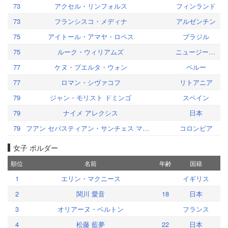
73
アクセル・リンフォルス
フィンランド
73
フランシスコ・メディナ
アルゼンチン
75
アイトール・アマヤ・ロペス
ブラジル
75
ルーク・ウィリアムズ
ニュージーランド
77
ケヌ・プエルタ・ウォン
ペルー
77
ロマン・シヴァコフ
リトアニア
79
ジャン・モリスト ドミンゴ
スペイン
79
ナイメ アレクシス
日本
79
フアン セバスティアン・サンチェス マルティン
コロンビア
女子 ボルダー
順位
名前
年齢
国籍
1
エリン・マクニース
イギリス
2
関川 愛音
18
日本
3
オリアーヌ・ベルトン
フランス
4
松藤 藍夢
22
日本