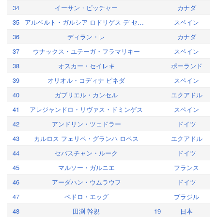
34
イーサン・ピッチャー
カナダ
35
アルベルト・ガルシア ロドリゲス デ セプルベダ
スペイン
36
ディラン・レ
カナダ
37
ウナックス・ユテーガ・フラマリキー
スペイン
38
オスカー・セイレキ
ポーランド
39
オリオル・コディナ ピネダ
スペイン
40
ガブリエル・カンセル
エクアドル
41
アレジャンドロ・リヴァス・ドミンゲス
スペイン
42
アンドリン・ツェドラー
ドイツ
43
カルロス フェリペ・グランハ ロペス
エクアドル
44
セバスチャン・ルーク
ドイツ
45
マルソー・ガルニエ
フランス
46
アーダハン・ウムラウフ
ドイツ
47
ペドロ・エッグ
ブラジル
48
田渕 幹規
19
日本