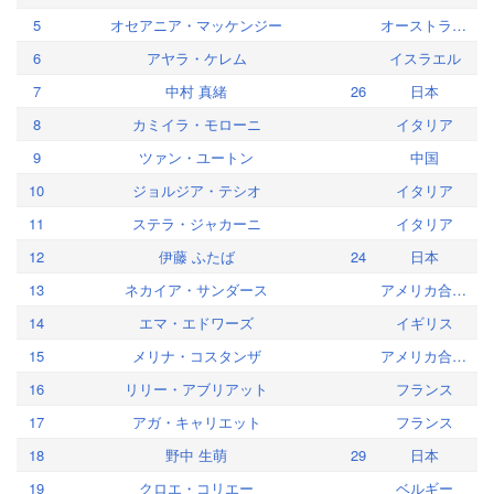
5
オセアニア・マッケンジー
オーストラリア
6
アヤラ・ケレム
イスラエル
7
中村 真緒
26
日本
8
カミイラ・モローニ
イタリア
9
ツァン・ユートン
中国
10
ジョルジア・テシオ
イタリア
11
ステラ・ジャカーニ
イタリア
12
伊藤 ふたば
24
日本
13
ネカイア・サンダース
アメリカ合衆国
14
エマ・エドワーズ
イギリス
15
メリナ・コスタンザ
アメリカ合衆国
16
リリー・アブリアット
フランス
17
アガ・キャリエット
フランス
18
野中 生萌
29
日本
19
クロエ・コリエー
ベルギー