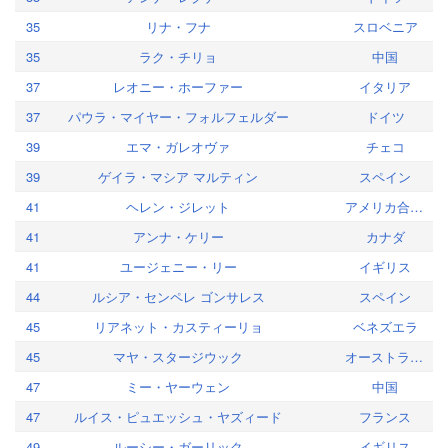
35
リナ・フナ
スロベニア
35
ラク・チリョ
中国
37
レオニー・ホーファー
イタリア
37
パウラ・マイヤー・フォルフェルダー
ドイツ
39
エマ・ガレオヴァ
チェコ
39
ゲイラ・マシア マルティン
スペイン
41
ヘレン・ジレット
アメリカ合衆国
41
アンナ・ケリー
カナダ
41
ユージェニー・リー
イギリス
44
ルシア・センペレ ゴンサレス
スペイン
45
リアネット・カスティーリョ
ベネズエラ
45
マヤ・スタージウック
オーストラリア
47
ミー・ヤーウェン
中国
47
ルイス・ピュエッシュ・ヤズィード
フランス
49
ルーシー・ガーリック
イギリス