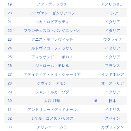
19
ノア・ブラッツチ
アメリカ合衆国
20
アイヴァン・ゼムリアコフ
ロシア
21
ルカ・ロビアッティ
イタリア
22
フランチェスコ・ポンジニッビオ
イタリア
23
デニス・モゾレヴィッチ
ウクライナ
24
ルドヴィコ・フォッサリ
イタリア
25
アレッサンドロ・ボロス
イタリア
26
ジェローム・モレル
フランス
27
アディティア・トリ・シャーリア
インドネシア
28
ケヴィン・アモン
オーストリア
29
ジャン・ルカ・ゾダ
イタリア
30
大西 月華
18
日本
31
アンドリュー・グッドオール
イギリス
32
ミゲル・ゴメス バリオス
スペイン
33
アリシャー・ムラ
カザフスタン