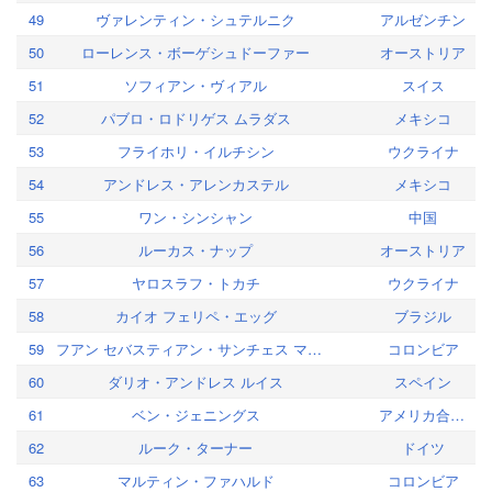
49
ヴァレンティン・シュテルニク
アルゼンチン
50
ローレンス・ボーゲシュドーファー
オーストリア
51
ソフィアン・ヴィアル
スイス
52
パブロ・ロドリゲス ムラダス
メキシコ
53
フライホリ・イルチシン
ウクライナ
54
アンドレス・アレンカステル
メキシコ
55
ワン・シンシャン
中国
56
ルーカス・ナップ
オーストリア
57
ヤロスラフ・トカチ
ウクライナ
58
カイオ フェリペ・エッグ
ブラジル
59
フアン セバスティアン・サンチェス マルティン
コロンビア
60
ダリオ・アンドレス ルイス
スペイン
61
ベン・ジェニングス
アメリカ合衆国
62
ルーク・ターナー
ドイツ
63
マルティン・ファハルド
コロンビア