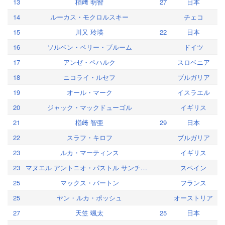
13
楢﨑 明智
27
日本
14
ルーカス・モクロルスキー
チェコ
15
川又 玲瑛
22
日本
16
ソルベン・ペリー・ブルーム
ドイツ
17
アンゼ・ペハルク
スロベニア
18
ニコライ・ルセフ
ブルガリア
19
オール・マーク
イスラエル
20
ジャック・マックドューゴル
イギリス
21
楢﨑 智亜
29
日本
22
スラフ・キロフ
ブルガリア
23
ルカ・マーティンス
イギリス
23
マヌエル アントニオ・パストル サンチェス
スペイン
25
マックス・バートン
フランス
25
ヤン・ルカ・ポッシュ
オーストリア
27
天笠 颯太
25
日本