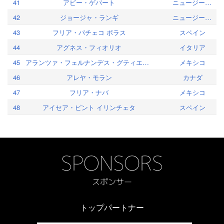
41
アビー・ゲバート
ニュージーランド
42
ジョージャ・ランギ
ニュージーランド
43
フリア・パチェコ ポラス
スペイン
44
アグネス・フィオリオ
イタリア
45
アランツァ・フェルナンデス・グティエレス
メキシコ
46
アレヤ・モラン
カナダ
47
フリア・ナバ
メキシコ
48
アイセア・ピント イリンチェタ
スペイン
トップパートナー