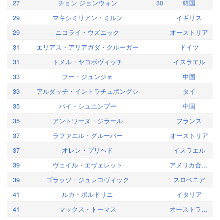
27
チョン ジョンウォン
30
韓国
29
マキシミリアン・ミルン
イギリス
29
ニコライ・ウズニック
オーストリア
31
エリアス・アリアガダ・クルーガー
ドイツ
31
トメル・ヤコボヴィッチ
イスラエル
33
フー・ジュンジェ
中国
33
アルダッチ・イントラチュポングシ
タイ
35
バイ・シュエンプー
中国
35
アントワーヌ・ジラール
フランス
37
ラファエル・グルーバー
オーストリア
37
オレン・プリヘド
イスラエル
39
ヴェイル・エヴェレット
アメリカ合衆国
39
ゴラッツ・ジュレコヴィック
スロベニア
41
ルカ・ボルドリニ
イタリア
41
マックス・トーマス
オーストラリア