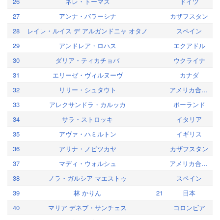
26
ネレ・トーマス
ドイツ
27
アンナ・バラーシナ
カザフスタン
28
レイレ・ルイス デ アルガンドニャ オタノ
スペイン
29
アンドレア・ロハス
エクアドル
30
ダリア・ティカチョバ
ウクライナ
31
エリーゼ・ヴィルヌーヴ
カナダ
32
リリー・シュタウト
アメリカ合衆国
33
アレクサンドラ・カルッカ
ポーランド
34
サラ・ストロッキ
イタリア
35
アヴァ・ハミルトン
イギリス
36
アリナ・ノビツカヤ
カザフスタン
37
マディ・ウォルシュ
アメリカ合衆国
38
ノラ・ガルシア マエストゥ
スペイン
39
林 かりん
21
日本
40
マリア デネブ・サンチェス
コロンビア