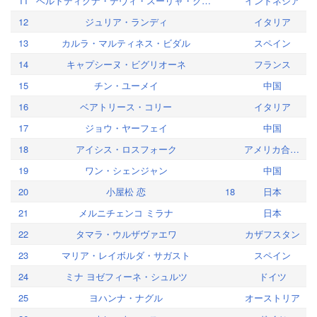
11
ベルトディグナ・デヴィ・スーリャ・クスマ
インドネシア
12
ジュリア・ランディ
イタリア
13
カルラ・マルティネス・ビダル
スペイン
14
キャプシーヌ・ビグリオーネ
フランス
15
チン・ユーメイ
中国
16
ベアトリース・コリー
イタリア
17
ジョウ・ヤーフェイ
中国
18
アイシス・ロスフォーク
アメリカ合衆国
19
ワン・シェンジャン
中国
20
小屋松 恋
18
日本
21
メルニチェンコ ミラナ
日本
22
タマラ・ウルザヴァエワ
カザフスタン
23
マリア・レイボルダ・サガスト
スペイン
24
ミナ ヨゼフィーネ・シュルツ
ドイツ
25
ヨハンナ・ナグル
オーストリア