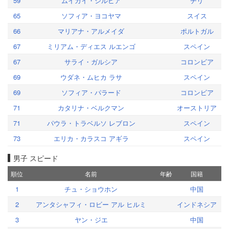
59
ムイカイ・シルビア
チリ
65
ソフィア・ヨコヤマ
スイス
66
マリアナ・アルメイダ
ポルトガル
67
ミリアム・ディエス ルエンゴ
スペイン
67
サライ・ガルシア
コロンビア
69
ウダネ・ムヒカ ラサ
スペイン
69
ソフィア・パラード
コロンビア
71
カタリナ・ベルクマン
オーストリア
71
パウラ・トラベルソ レブロン
スペイン
73
エリカ・カラスコ アギラ
スペイン
男子 スピード
順位
名前
年齢
国籍
1
チュ・ショウホン
中国
2
アンタシャフィ・ロビー アル ヒルミ
インドネシア
3
ヤン・ジエ
中国