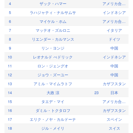
4
ザック・ハマー
アメリカ合衆国
5
ラハジャティ・ナルサムサ
インドネシア
6
マイケル・ホム
アメリカ合衆国
7
マッテオ・ズルロニ
イタリア
8
リエンダー・カルマンス
ドイツ
9
リン・ヨンジ
中国
10
レオナルド べドリック
インドネシア
11
ロン・ジェングオ
中国
12
ジョウ・ズーユー
中国
13
アミル・マイムラトフ
カザフスタン
14
大政 涼
23
日本
15
タエデ・マイ
アメリカ合衆国
16
ダミル・トクタロフ
カザフスタン
17
エリク・ノヤ・カルドーナ
スペイン
18
ジル・メイリ
スイス